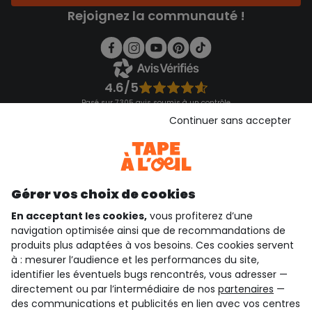
Rejoignez la communauté !
4.6/5
Basé sur 7 305 avis soumis à un contrôle
Voir l’attestation de confiance
Continuer sans accepter
Consulter les CGU
Téléchargez notre application
Découvrir notre application
Gérer vos choix de cookies
En acceptant les cookies,
vous profiterez d’une
navigation optimisée ainsi que de recommandations de
qui sommes-nous ?
produits plus adaptées à vos besoins. Ces cookies servent
à : mesurer l’audience et les performances du site,
besoin d'aide ?
identifier les éventuels bugs rencontrés, vous adresser —
directement ou par l’intermédiaire de nos
partenaires
—
le club fidélité
des communications et publicités en lien avec vos centres