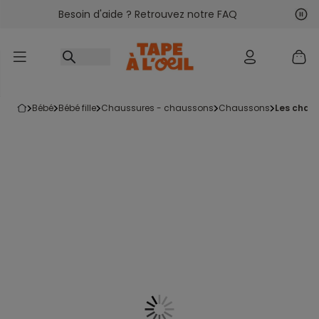
Besoin d'aide ? Retrouvez notre FAQ
Accéder au contenu
Sui
Pré
bébé
bébé fille
chaussures - chaussons
chaussons
les chau