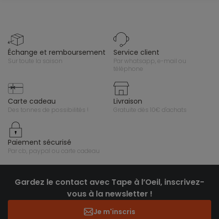
échange et remboursement
service client
sur toute la saison
par whatsapp, e-mail ou
téléphone
carte cadeau
livraison
des tonnes de possibilités !
gratuite dès 10€ d'achats
paiement sécurisé
par cb, paypal ou carte cadeau
Gardez le contact avec Tape à l’Oeil, inscrivez-
vous à la newsletter !
Je m'inscris