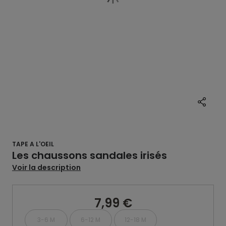
TAPE A L'OEIL
Les chaussons sandales irisés
Voir la description
7,99 €
3-6 M
6-12 M
12-18 M