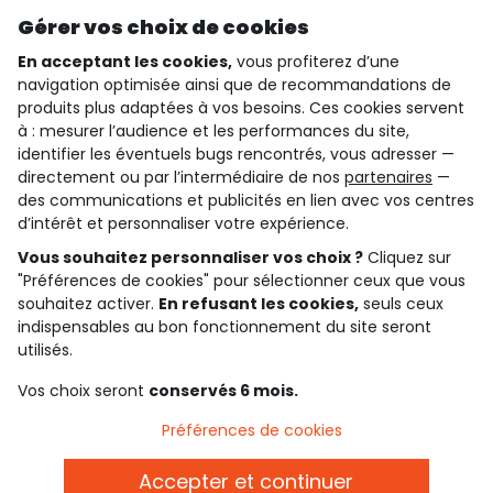
Découvrir notre application
Gérer vos choix de cookies
En acceptant les cookies,
vous profiterez d’une
navigation optimisée ainsi que de recommandations de
qui sommes-nous ?
produits plus adaptées à vos besoins. Ces cookies servent
à : mesurer l’audience et les performances du site,
besoin d'aide ?
identifier les éventuels bugs rencontrés, vous adresser —
directement ou par l’intermédiaire de nos
partenaires
—
le club fidélité
des communications et publicités en lien avec vos centres
d’intérêt et personnaliser votre expérience.
notre catalogue
Vous souhaitez personnaliser vos choix ?
Cliquez sur
"Préférences de cookies" pour sélectionner ceux que vous
souhaitez activer.
En refusant les cookies,
seuls ceux
indispensables au bon fonctionnement du site seront
Conditions générales de ventes et d'utilisation
Conditions d’utilisation des réseaux sociaux
utilisés.
Politique de confidentialité
*Conditions des offres
Vos choix seront
conservés 6 mois.
Cookies et données personnelles
Accessibilité : partiellement conforme
Préférences de cookies
Paramètres des cookies
Accepter et continuer