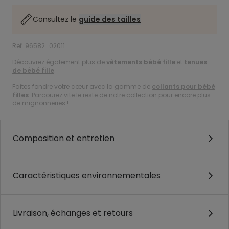
Consultez le
guide des tailles
Ref. 96582_02011
Découvrez également plus de
vêtements bébé fille
et
tenues
de bébé fille
.
Faites fondre votre cœur avec la gamme de
collants pour bébé
filles
. Parcourez vite le reste de notre collection pour encore plus
de mignonneries !
Composition et entretien
Caractéristiques environnementales
Livraison, échanges et retours