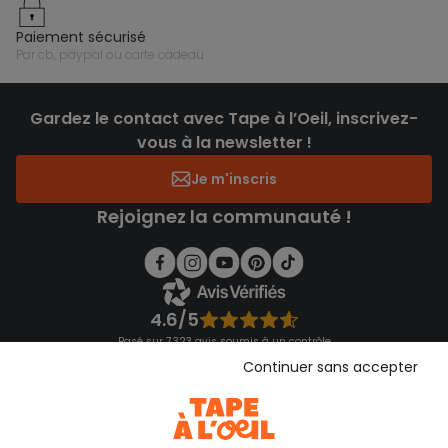
paiement sécurisé
par cb, paypal ou carte cadeau
Gardez le contact avec Tape à l’Oeil, inscrivez-
vous à la newsletter !
Je m'inscris
Rejoignez la communauté !
4.6/5
Basé sur 7 323 avis soumis à un contrôle
Voir l’attestation de confiance
Continuer sans accepter
Consulter les CGU
Téléchargez notre application