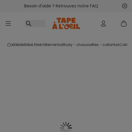
Besoin d'aide ? Retrouvez notre FAQ
Accéder au contenu
Sui
Pré
bébé
bébé fille
vêtements
body - chaussettes - collants
collan