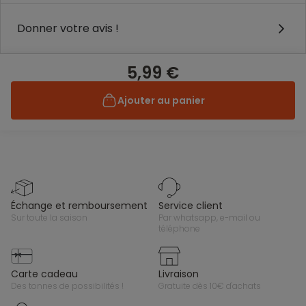
Donner votre avis !
5,99 €
Ajouter au panier
échange et remboursement
service client
sur toute la saison
par whatsapp, e-mail ou
téléphone
carte cadeau
livraison
des tonnes de possibilités !
gratuite dès 10€ d'achats