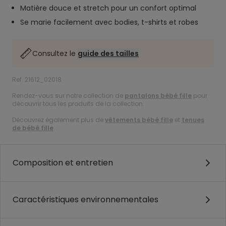
Matière douce et stretch pour un confort optimal
Se marie facilement avec bodies, t-shirts et robes
Consultez le
guide des tailles
Ref. 21612_02018
Rendez-vous sur notre collection de
pantalons bébé fille
pour
découvrir tous les produits de la collection.
Découvrez également plus de
vêtements bébé fille
et
tenues
de bébé fille
.
Composition et entretien
Caractéristiques environnementales