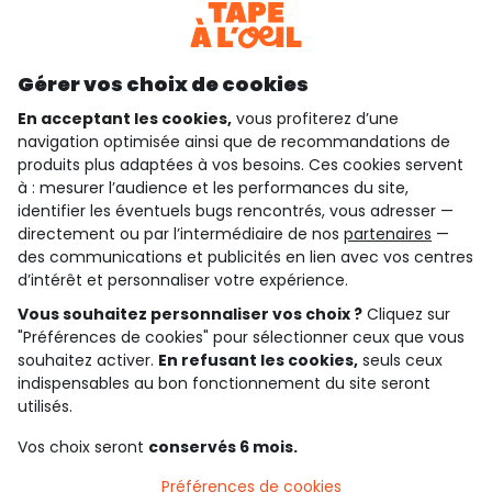
Découvrir notre application
Gérer vos choix de cookies
En acceptant les cookies,
vous profiterez d’une
navigation optimisée ainsi que de recommandations de
qui sommes-nous ?
produits plus adaptées à vos besoins. Ces cookies servent
à : mesurer l’audience et les performances du site,
besoin d'aide ?
identifier les éventuels bugs rencontrés, vous adresser —
directement ou par l’intermédiaire de nos
partenaires
—
le club fidélité
des communications et publicités en lien avec vos centres
d’intérêt et personnaliser votre expérience.
notre catalogue
Vous souhaitez personnaliser vos choix ?
Cliquez sur
"Préférences de cookies" pour sélectionner ceux que vous
souhaitez activer.
En refusant les cookies,
seuls ceux
indispensables au bon fonctionnement du site seront
Conditions générales de ventes et d'utilisation
Conditions d’utilisation des réseaux sociaux
utilisés.
Politique de confidentialité
*Conditions des offres
Vos choix seront
conservés 6 mois.
Cookies et données personnelles
Accessibilité : partiellement conforme
Préférences de cookies
Paramètres des cookies