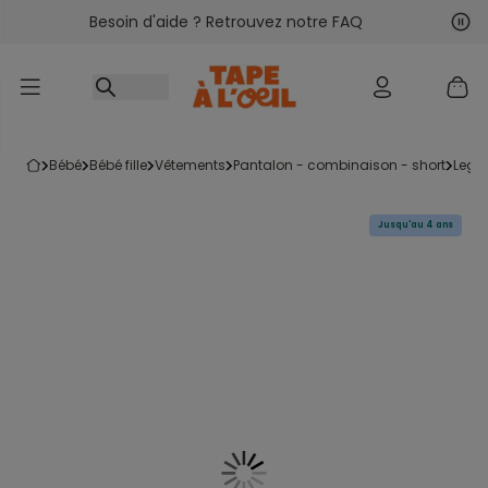
Besoin d'aide ? Retrouvez notre FAQ
Accéder au contenu
Sui
Pré
bébé
bébé fille
vêtements
pantalon - combinaison - short
legg
Jusqu'au 4 ans