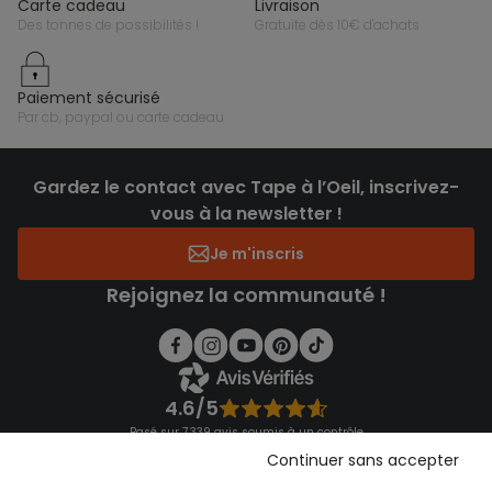
carte cadeau
livraison
des tonnes de possibilités !
gratuite dès 10€ d'achats
paiement sécurisé
par cb, paypal ou carte cadeau
Gardez le contact avec Tape à l’Oeil, inscrivez-
vous à la newsletter !
Je m'inscris
Rejoignez la communauté !
4.6/5
Basé sur 7 339 avis soumis à un contrôle
Voir l’attestation de confiance
Continuer sans accepter
Consulter les CGU
Téléchargez notre application