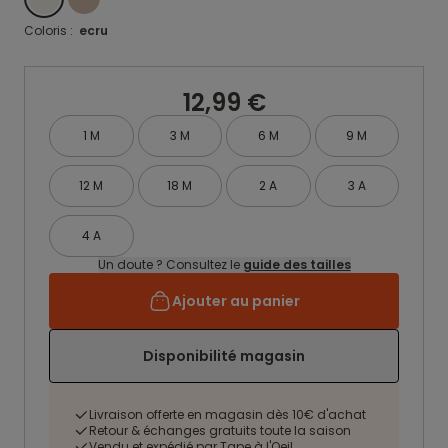
Coloris :
ecru
12,99 €
1 M
3 M
6 M
9 M
12 M
18 M
2 A
3 A
4 A
Un doute ? Consultez le
guide des tailles
Ajouter au panier
Disponibilité magasin
Livraison offerte en magasin dès 10€ d'achat
Retour & échanges gratuits toute la saison
Vendu et expédié par Tape à l'Oeil