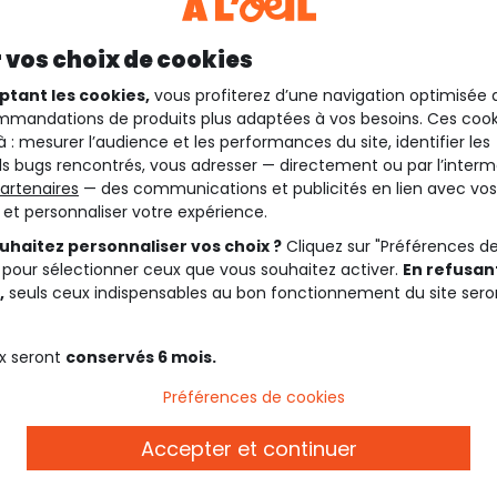
 vos choix de cookies
ptant les cookies,
vous profiterez d’une navigation optimisée 
mandations de produits plus adaptées à vos besoins. Ces cook
à : mesurer l’audience et les performances du site, identifier les
s bugs rencontrés, vous adresser — directement ou par l’interm
artenaires
— des communications et publicités en lien avec vos
t et personnaliser votre expérience.
uhaitez personnaliser vos choix ?
Cliquez sur "Préférences d
 pour sélectionner ceux que vous souhaitez activer.
En refusant
,
seuls ceux indispensables au bon fonctionnement du site sero
x seront
conservés 6 mois.
Description
Préférences de cookies
Accepter et continuer
Ref. 29489_02011
Découvrez tous les produits d