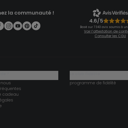
nez la communauté !
4.6/5
Basé sur 7 343 avis soumis à un
Voir l’attestation de con
Consulter les CGU
ide ?
le club fidélité
-nous
programme de fidélité
fréquentes
te cadeau
égales
e