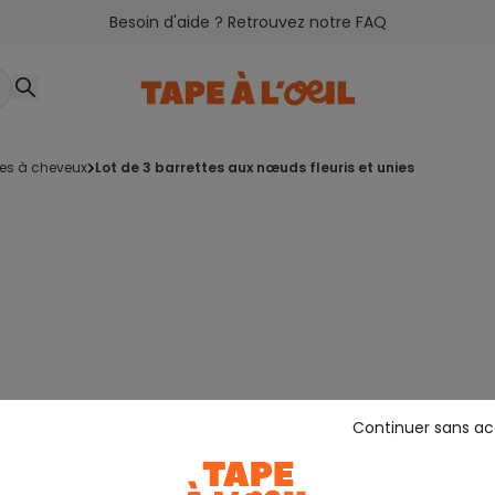
Besoin d'aide ? Retrouvez notre FAQ
ces à cheveux
lot de 3 barrettes aux nœuds fleuris et unies
Continuer sans a