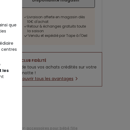
Disponibilité magasin
Livraison offerte en magasin dès
10€ d'achat
ainsi que
Retour & échanges gratuits toute
ies
la saison
Vendu et expédié par Tape à l'Oeil
édiaire
 centres
CLUB FIDÉLITÉ
e
5% de tous vos achats crédités sur votre
 les
cagnotte !
nt
Découvrir tous les avantages
e la collection
accessoires pour bébé fille
.