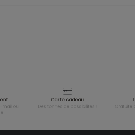
ient
carte cadeau
des tonnes de possibilités !
gratuit
ne