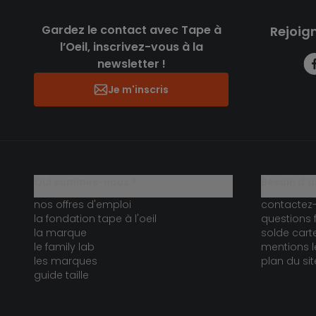
Gardez le contact avec Tape à
Rejoig
l’Oeil, inscrivez-vous à la
newsletter !
Je m'inscris
qui sommes-nous ?
besoin d'a
nos offres d'emploi
contactez
la fondation tape à l'oeil
questions 
la marque
solde car
le family lab
mentions l
les marques
plan du sit
guide taille