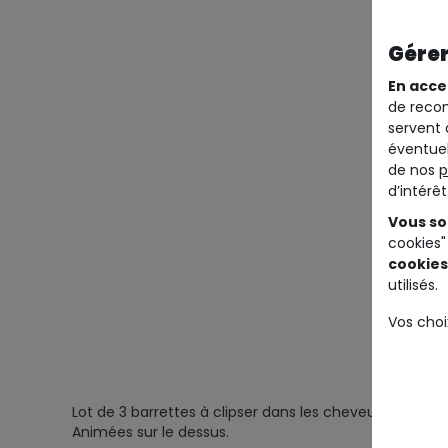
Gérer
En acce
de recom
servent 
éventuel
de nos
p
d’intérê
Vous so
cookies"
cookies
utilisés.
Vos choi
Lot de 3 barrettes à clipser dans les cheveux.
Animées sur le dessus.