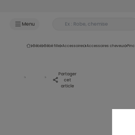
Accéder au contenu
Rechercher un produit
Menu
bébé
bébé fille
accessoires
accessoires cheveux
pin
Partager
cet
article