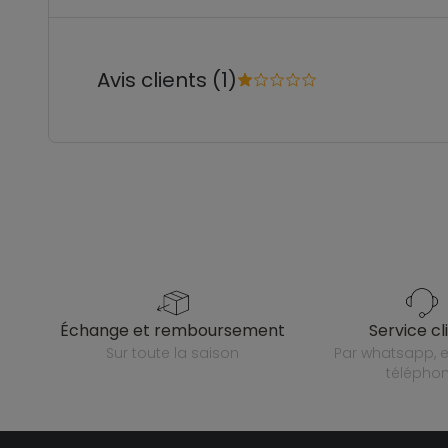
Avis clients (1)
échange et remboursement
service cl
sur toute la saison
par whatsapp, e-mail ou
télépho