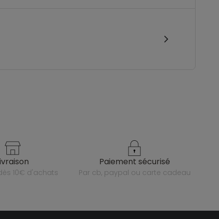
livraison
paiement sécurisé
e dès 10€ d'achats
par cb, paypal ou carte cadeau