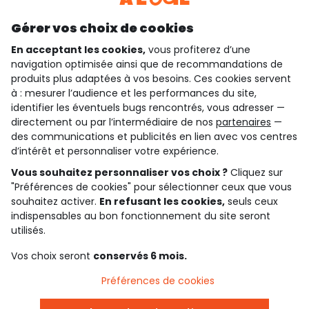
Découvrir notre application
Gérer vos choix de cookies
En acceptant les cookies,
vous profiterez d’une
navigation optimisée ainsi que de recommandations de
qui sommes-nous ?
produits plus adaptées à vos besoins. Ces cookies servent
à : mesurer l’audience et les performances du site,
besoin d'aide ?
identifier les éventuels bugs rencontrés, vous adresser —
directement ou par l’intermédiaire de nos
partenaires
—
le club fidélité
des communications et publicités en lien avec vos centres
d’intérêt et personnaliser votre expérience.
notre catalogue
Vous souhaitez personnaliser vos choix ?
Cliquez sur
"Préférences de cookies" pour sélectionner ceux que vous
souhaitez activer.
En refusant les cookies,
seuls ceux
indispensables au bon fonctionnement du site seront
Conditions générales de ventes et d'utilisation
Conditions d’utilisation des réseaux sociaux
utilisés.
Politique de confidentialité
*Conditions des offres
Vos choix seront
conservés 6 mois.
Cookies et données personnelles
Accessibilité : partiellement conforme
Préférences de cookies
Paramètres des cookies