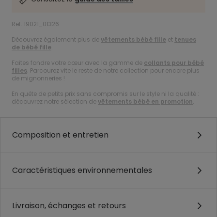
Ref. 19021_01326
Découvrez également plus de
vêtements bébé fille
et
tenues
de bébé fille
.
Faites fondre votre cœur avec la gamme de
collants pour bébé
filles
. Parcourez vite le reste de notre collection pour encore plus
de mignonneries !
En quête de petits prix sans compromis sur le style ni la qualité :
découvrez notre sélection de
vêtements bébé en promotion
.
Composition et entretien
Caractéristiques environnementales
Livraison, échanges et retours