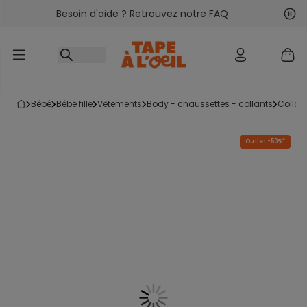
Besoin d'aide ? Retrouvez notre FAQ
Accéder au contenu
Sui
Pré
bébé
bébé fille
vêtements
body - chaussettes - collants
collan
Outlet -50%*