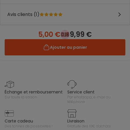
Avis clients (1)
5,00 €
9,99 €
Ajouter au panier
échange et remboursement
service client
sur toute la saison
par whatsapp, e-mail ou
téléphone
carte cadeau
livraison
des tonnes de possibilités !
gratuite dès 10€ d'achats