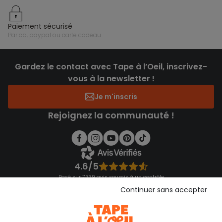
paiement sécurisé
par cb, paypal ou carte cadeau
Gardez le contact avec Tape à l’Oeil, inscrivez-
vous à la newsletter !
Je m'inscris
Rejoignez la communauté !
4.6/5
Basé sur 7 339 avis soumis à un contrôle
Voir l’attestation de confiance
Continuer sans accepter
Consulter les CGU
Téléchargez notre application