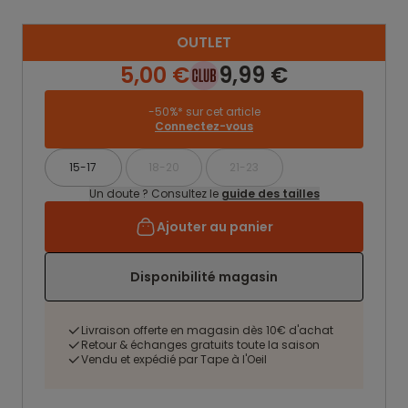
OUTLET
5,00 €
9,99 €
-50%* sur cet article
Connectez-vous
15-17
18-20
21-23
Un doute ? Consultez le
guide des tailles
Ajouter au panier
Disponibilité magasin
Livraison offerte en magasin dès 10€ d'achat
Retour & échanges gratuits toute la saison
Vendu et expédié par Tape à l'Oeil