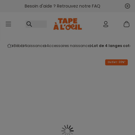
Besoin d'aide ? Retrouvez notre FAQ
Accéder au contenu
Sui
Pré
bébé
naissance
accessoires naissance
lot de 4 langes coton
Outlet -30%*