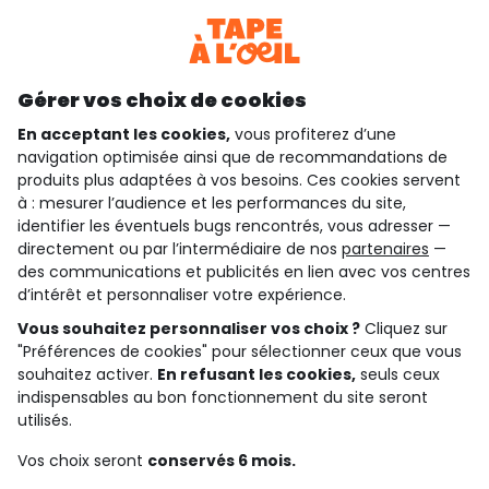
Téléchargez notre application
Découvrir notre application
Gérer vos choix de cookies
En acceptant les cookies,
vous profiterez d’une
navigation optimisée ainsi que de recommandations de
qui sommes-nous ?
produits plus adaptées à vos besoins. Ces cookies servent
à : mesurer l’audience et les performances du site,
besoin d'aide ?
identifier les éventuels bugs rencontrés, vous adresser —
directement ou par l’intermédiaire de nos
partenaires
—
le club fidélité
des communications et publicités en lien avec vos centres
d’intérêt et personnaliser votre expérience.
notre catalogue
Vous souhaitez personnaliser vos choix ?
Cliquez sur
"Préférences de cookies" pour sélectionner ceux que vous
souhaitez activer.
En refusant les cookies,
seuls ceux
Conditions générales de ventes et d'utilisation
indispensables au bon fonctionnement du site seront
Conditions d’utilisation des réseaux sociaux
utilisés.
Politique de confidentialité
*Conditions des offres
Vos choix seront
conservés 6 mois.
Cookies et données personnelles
Accessibilité : partiellement conforme