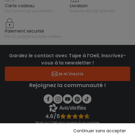
carte cadeau
livraison
des tonnes de possibilités !
gratuite dès 10€ d'achats
paiement sécurisé
par cb, paypal ou carte cadeau
Gardez le contact avec Tape à l’Oeil, inscrivez-
vous à la newsletter !
Je m'inscris
Rejoignez la communauté !
4.6/5
Basé sur 7 343 avis soumis à un contrôle
Voir l’attestation de confiance
Continuer sans accepter
Consulter les CGU