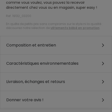
comme vous voulez, vous pouvez la recevoir
directement chez vous ou en magasin, super easy !
Ref. 19132_03200
En quête de petits prix sans compromis sur le style ni la qualité :
découvrez notre sélection de
vêtements bébé en promotion
.
Composition et entretien
Caractéristiques environnementales
Livraison, échanges et retours
Donner votre avis !