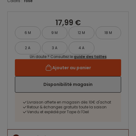
Coloris :
rose
17,99 €
6 M
9 M
12 M
18 M
2 A
3 A
4 A
Un doute ? Consultez le
guide des tailles
Ajouter au panier
Disponibilité magasin
Livraison offerte en magasin dès 10€ d'achat
Retour & échanges gratuits toute la saison
Vendu et expédié par Tape à l'Oeil