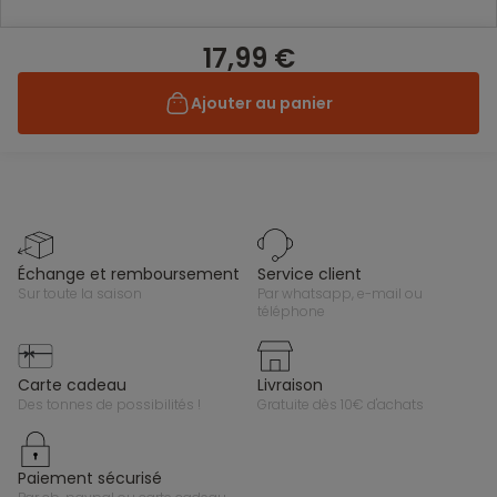
17,99 €
Ajouter au panier
échange et remboursement
service client
sur toute la saison
par whatsapp, e-mail ou
téléphone
carte cadeau
livraison
des tonnes de possibilités !
gratuite dès 10€ d'achats
paiement sécurisé