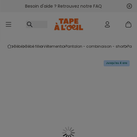
Besoin d'aide ? Retrouvez notre FAQ
Accéder au contenu
Sui
Pré
bébé
bébé fille
vêtements
pantalon - combinaison - short
pant
Jusqu'au 4 ans