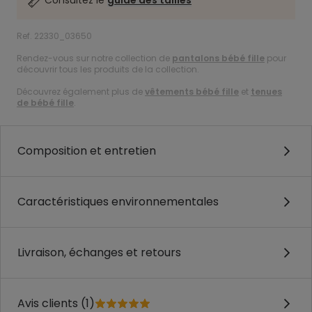
Consultez le
guide des tailles
Ref. 22330_03650
Rendez-vous sur notre collection de
pantalons bébé fille
pour
découvrir tous les produits de la collection.
Découvrez également plus de
vêtements bébé fille
et
tenues
de bébé fille
.
Composition et entretien
Caractéristiques environnementales
Livraison, échanges et retours
Avis clients (1)