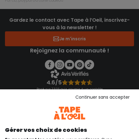
par cb, paypal ou carte cadeau
Gardez le contact avec Tape à l’Oeil, inscrivez-
vous à la newsletter !
Je m'inscris
Rejoignez la communauté !
4.6/5
Basé sur 7 323 avis soumis à un contrôle
Voir l’attestation de confiance
Continuer sans accepter
Consulter les CGU
Téléchargez notre application
Découvrir notre application
Gérer vos choix de cookies