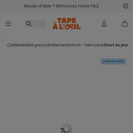
Besoin d'aide ? Retrouvez notre FAQ
Accéder au contenu
Sui
Pré
bébé
bébé garçon
vêtements
short - bermuda
short en jean
Jusqu'au 4 ans