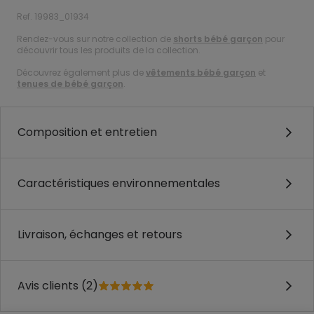
Ref. 19983_01934
Rendez-vous sur notre collection de
shorts bébé garçon
pour
découvrir tous les produits de la collection.
Découvrez également plus de
vêtements bébé garçon
et
tenues de bébé garçon
.
Composition et entretien
Caractéristiques environnementales
Livraison, échanges et retours
Avis clients (2)