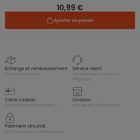
10,99 €
Ajouter au panier
échange et remboursement
service client
sur toute la saison
par whatsapp, e-mail ou
téléphone
carte cadeau
livraison
des tonnes de possibilités !
gratuite dès 10€ d'achats
paiement sécurisé
par cb, paypal ou carte cadeau