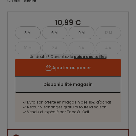
Coloris :
denim
10,99 €
3 M
6 M
9 M
12 M
18 M
2 A
3 A
4 A
Un doute ? Consultez le
guide des tailles
Ajouter au panier
Disponibilité magasin
Livraison offerte en magasin dès 10€ d'achat
Retour & échanges gratuits toute la saison
Vendu et expédié par Tape à l'Oeil