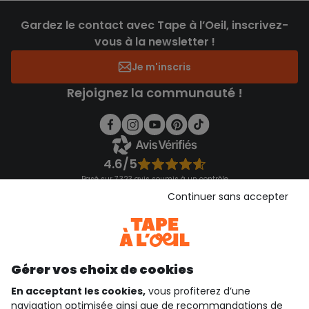
Gardez le contact avec Tape à l’Oeil, inscrivez-
vous à la newsletter !
Je m'inscris
Rejoignez la communauté !
4.6/5
Basé sur 7 323 avis soumis à un contrôle
Voir l’attestation de confiance
Continuer sans accepter
Consulter les CGU
Téléchargez notre application
Découvrir notre application
Gérer vos choix de cookies
En acceptant les cookies,
vous profiterez d’une
navigation optimisée ainsi que de recommandations de