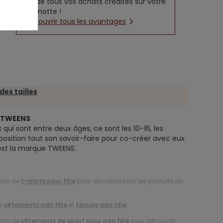
5% de tous vos achats crédités sur votre
cagnotte !
Découvrir tous les avantages
des tailles
e TWEENS
 qui sont entre deux âges, ce sont les 10-16, les
position tout son savoir-faire pour co-créer avec eux
’est la marque TWEENS.
tion de
t-shirts pour fille
pour découvrir tous les produits de
de
vêtements ado fille
et
tenues ado fille
.
tion de
vêtements de sport pour ado fille
pour découvrir