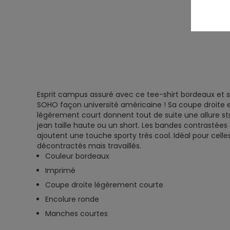
Esprit campus assuré avec ce tee-shirt bordeaux et
SOHO façon université américaine ! Sa coupe droite 
légèrement court donnent tout de suite une allure st
jean taille haute ou un short. Les bandes contrastée
ajoutent une touche sporty très cool. Idéal pour celle
décontractés mais travaillés.
Couleur bordeaux
Imprimé
Coupe droite légèrement courte
Encolure ronde
Manches courtes