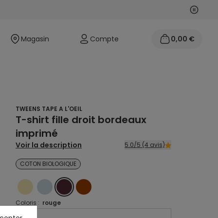
Suivan
Précéd
Magasin
Compte
0,00 €
TWEENS TAPE A L'OEIL
T-shirt fille droit bordeaux
imprimé
Voir la description
5.0/5 (4 avis)
COTON BIOLOGIQUE
JAUNE
BLEU
ROUGE
MARRON
Coloris :
rouge
ccepter