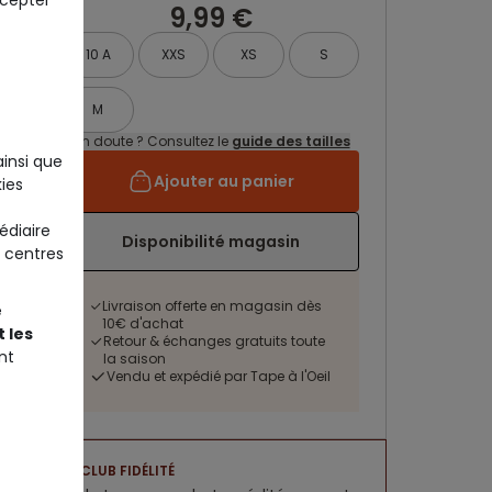
9,99 €
10 A
XXS
XS
S
M
Un doute ? Consultez le
guide des tailles
ainsi que
Ajouter au panier
ies
édiaire
Disponibilité magasin
 centres
Livraison offerte en magasin dès
e
10€ d'achat
 les
Retour & échanges gratuits toute
nt
la saison
Vendu et expédié par Tape à l'Oeil
CLUB FIDÉLITÉ