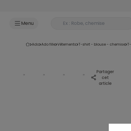
Accéder au contenu
Rechercher un produit
Menu
ado
ado fille
vêtements
t-shirt - blouse - chemise
t
Partager
cet
article