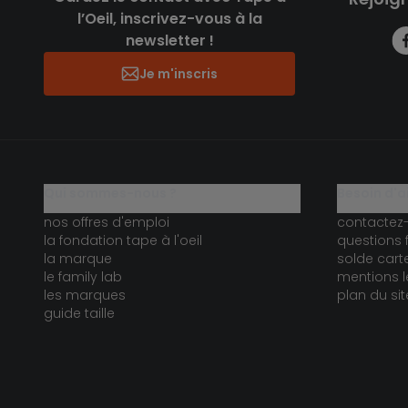
l’Oeil, inscrivez-vous à la
newsletter !
Je m'inscris
qui sommes-nous ?
besoin d'a
nos offres d'emploi
contactez
la fondation tape à l'oeil
questions 
la marque
solde car
le family lab
mentions l
les marques
plan du sit
guide taille