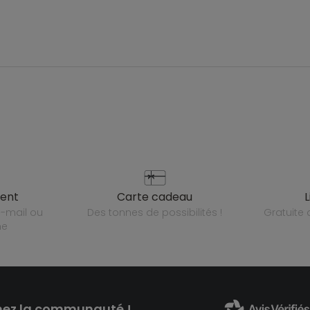
ient
carte cadeau
des tonnes de possibilités !
gratuit
ne
nez la communauté !