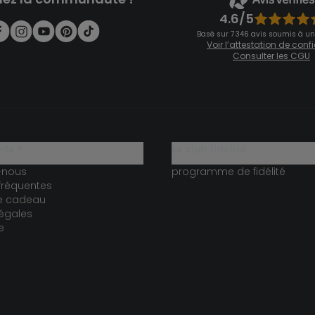
4.6/5
Basé sur 7 346 avis soumis à un
Voir l’attestation de con
Consulter les CGU
ide ?
le club fidélité
-nous
programme de fidélité
fréquentes
te cadeau
égales
e