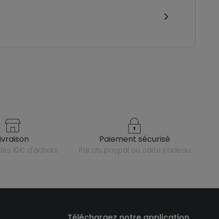
livraison
paiement sécurisé
e dès 10€ d'achats
par cb, paypal ou carte cadeau
Téléchargez notre application