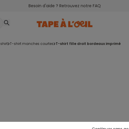
Besoin d'aide ? Retrouvez notre FAQ
-shirt
t-shirt manches courtes
t-shirt fille droit bordeaux imprimé
Continuer sans a