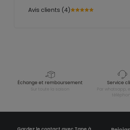
Avis clients (4)
échange et remboursement
service cl
sur toute la saison
par whatsapp, e-mail ou
télépho
Gardez le contact avec Tape à
Rejoig