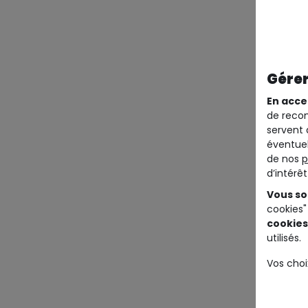
Gérer
En acce
de recom
servent 
éventuel
de nos
p
d’intérê
Vous so
cookies"
cookies
utilisés.
Vos choi