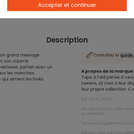
Accepter et continuer
Description
 son grand message
Consultez le
guide 
et son volume
reetwear, parfait avec un
A propos de la marqu
s sur les manches
Tape à l’œil pense à ceux
s qui aiment les looks
tweens, et met à leur dis
leur propre collection. C
Ref. 21979_03159
Rendez-vous sur notre sélec
la collection.
Découvrez également plus 
Rendez-vous sur notre sélec