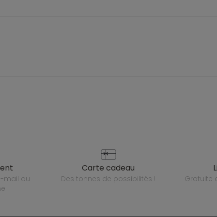
ient
carte cadeau
des tonnes de possibilités !
gratuit
ne