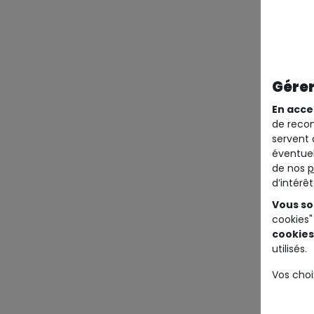
Gérer
En acce
de recom
servent 
éventuel
de nos
p
d’intérê
Vous so
cookies"
cookies
utilisés.
Vos choi