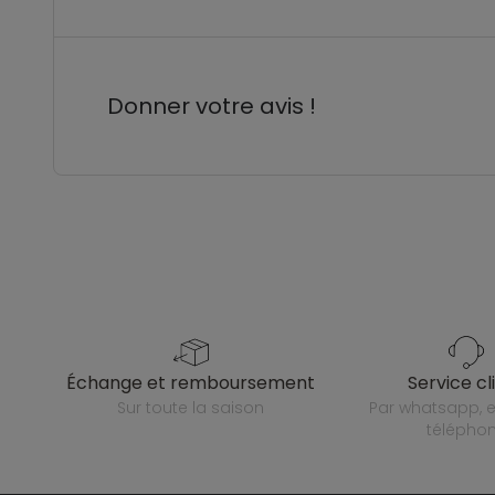
Donner votre avis !
échange et remboursement
service cl
sur toute la saison
par whatsapp, e-mail ou
télépho