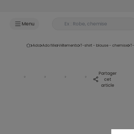
Accéder au contenu
Rechercher un produit
Menu
ado
ado fille
vêtements
t-shirt - blouse - chemise
t
Partager
cet
article