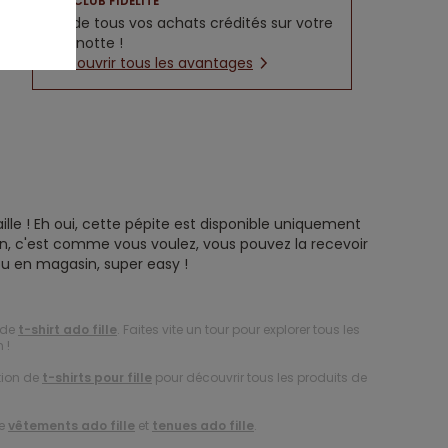
CLUB FIDÉLITÉ
5% de tous vos achats crédités sur votre
cagnotte !
Découvrir tous les avantages
ille ! Eh oui, cette pépite est disponible uniquement
ison, c'est comme vous voulez, vous pouvez la recevoir
u en magasin, super easy !
 de
t-shirt ado fille
. Faites vite un tour pour explorer tous les
 !
tion de
t-shirts pour fille
pour découvrir tous les produits de
de
vêtements ado fille
et
tenues ado fille
.