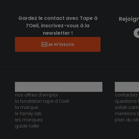
Gardez le contact avec Tape à
Rejoig
l’Oeil, inscrivez-vous à la
newsletter !
Je m'inscris
qui sommes-nous ?
besoin d'a
nos offres d'emploi
contactez
la fondation tape à l'oeil
questions 
la marque
solde car
le family lab
mentions l
les marques
plan du sit
guide taille