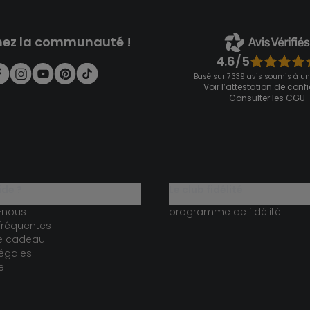
nez la communauté !
4.6/5
Basé sur 7 339 avis soumis à un
Voir l’attestation de con
Consulter les CGU
ide ?
le club fidélité
-nous
programme de fidélité
fréquentes
te cadeau
égales
e