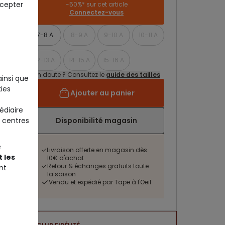
ccepter
-50%* sur cet article
Connectez-vous
7-8 A
8-9 A
9-10 A
10-11 A
12-13 A
14-15 A
15-16 A
Un doute ? Consultez le
guide des tailles
ainsi que
ies
Ajouter au panier
édiaire
 centres
Disponibilité magasin
e
Livraison offerte en magasin dès
 les
10€ d'achat
Retour & échanges gratuits toute
nt
la saison
Vendu et expédié par Tape à l'Oeil