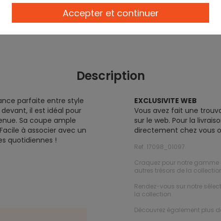
Accepter et continuer
Description
iance parfaite entre style
EXCLUSIVITE WEB
devant, il est idéal pour
Vous avez fait une trouva
 tenue. Sa coupe ample
sur le web. Pour la livra
 Facile à associer avec un
directement chez vous o
res quotidiennes !
Ref. 17098_01097
Craquez pour notre gamme
autres trésors de la collection
Rendez-vous sur notre sélec
la collection.
Découvrez également plus 