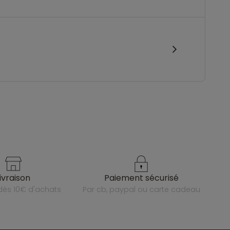
livraison
paiement sécurisé
e dès 10€ d'achats
par cb, paypal ou carte cadeau