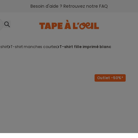
Besoin d'aide ? Retrouvez notre FAQ
-shirt
t-shirt manches courtes
t-shirt fille imprimé blanc
Outlet -50%*