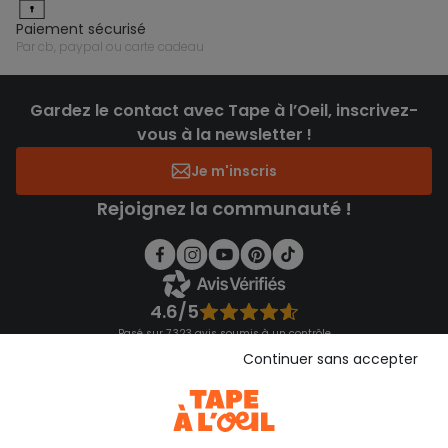
paiement sécurisé
par cb, paypal ou carte cadeau
Gardez le contact avec Tape à l’Oeil, inscrivez-
vous à la newsletter !
Je m'inscris
Rejoignez la communauté !
4.6/5
Basé sur 7 323 avis soumis à un contrôle
Voir l’attestation de confiance
Continuer sans accepter
Consulter les CGU
Téléchargez notre application
Découvrir notre application