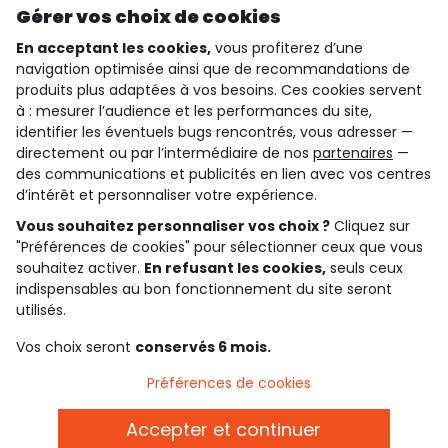
Gérer vos choix de cookies
En acceptant les cookies,
vous profiterez d’une
navigation optimisée ainsi que de recommandations de
qui sommes-nous ?
produits plus adaptées à vos besoins. Ces cookies servent
à : mesurer l’audience et les performances du site,
besoin d'aide ?
identifier les éventuels bugs rencontrés, vous adresser —
directement ou par l’intermédiaire de nos
partenaires
—
le club fidélité
des communications et publicités en lien avec vos centres
d’intérêt et personnaliser votre expérience.
notre catalogue
Vous souhaitez personnaliser vos choix ?
Cliquez sur
"Préférences de cookies" pour sélectionner ceux que vous
souhaitez activer.
En refusant les cookies,
seuls ceux
indispensables au bon fonctionnement du site seront
Conditions générales de ventes et d'utilisation
Conditions d’utilisation des réseaux sociaux
utilisés.
Politique de confidentialité
*Conditions des offres
Vos choix seront
conservés 6 mois.
Cookies et données personnelles
Accessibilité : partiellement conforme
Préférences de cookies
Paramètres des cookies
Accepter et continuer
Français