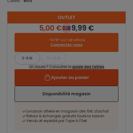
Coloris :
ecru
OUTLET
5,00 €
9,99 €
-50%* sur cet article
Connectez-vous
3-9 M
12-24 M
Un doute ? Consultez le
guide des tailles
Ajouter au panier
Disponibilité magasin
Livraison offerte en magasin dès 10€ d'achat
Retour & échanges gratuits toute la saison
Vendu et expédié par Tape à l'Oeil