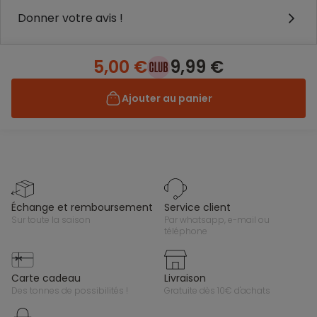
Donner votre avis !
5,00 €
9,99 €
Ajouter au panier
échange et remboursement
service client
sur toute la saison
par whatsapp, e-mail ou
téléphone
carte cadeau
livraison
des tonnes de possibilités !
gratuite dès 10€ d'achats