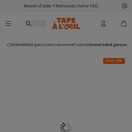
Besoin d'aide ? Retrouvez notre FAQ
Accéder au contenu
Sui
Pré
bébé
bébé garçon
accessoires
foulard
snood bébé garçon im
Outlet -50%*