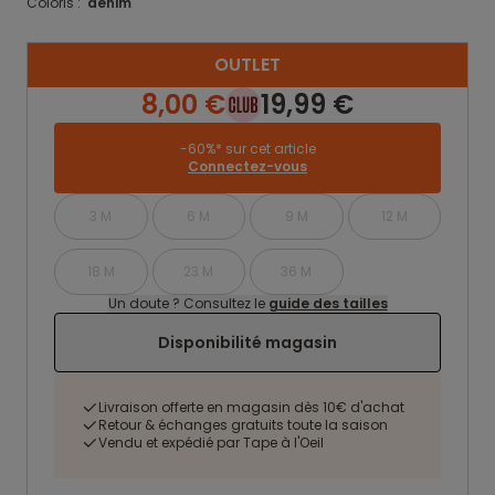
Coloris :
denim
OUTLET
8,00 €
19,99 €
-60%* sur cet article
Connectez-vous
3 M
6 M
9 M
12 M
18 M
23 M
36 M
Un doute ? Consultez le
guide des tailles
Disponibilité magasin
Livraison offerte en magasin dès 10€ d'achat
Retour & échanges gratuits toute la saison
Vendu et expédié par Tape à l'Oeil