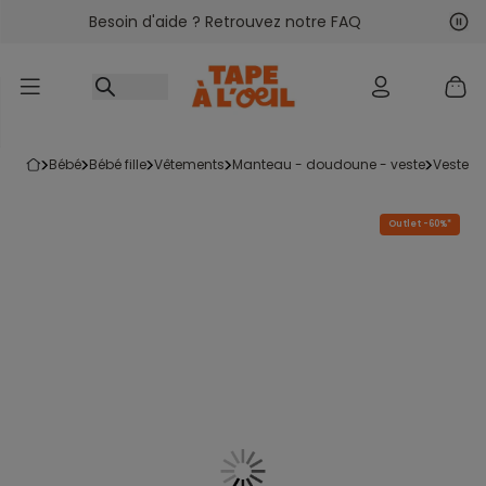
Besoin d'aide ? Retrouvez notre FAQ
Accéder au contenu
Sui
Pré
bébé
bébé fille
vêtements
manteau - doudoune - veste
veste
Outlet -60%*