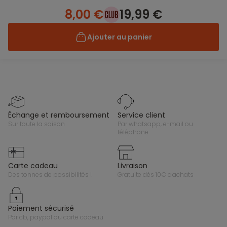
8,00 €
19,99 €
Ajouter au panier
échange et remboursement
service client
sur toute la saison
par whatsapp, e-mail ou
téléphone
carte cadeau
livraison
des tonnes de possibilités !
gratuite dès 10€ d'achats
paiement sécurisé
par cb, paypal ou carte cadeau