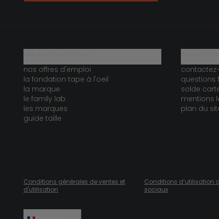
qui sommes-nous ?
besoin d'a
nos offres d'emploi
contactez
la fondation tape à l'oeil
questions 
la marque
solde car
le family lab
mentions l
les marques
plan du sit
guide taille
Conditions générales de ventes et
Conditions d’utilisation 
d'utilisation
sociaux
Français