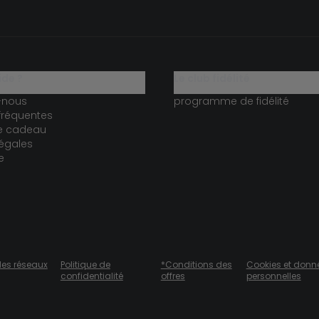
ide ?
le club fidélité
-nous
programme de fidélité
fréquentes
te cadeau
égales
e
des réseaux
Politique de
*Conditions des
Cookies et donn
confidentialité
offres
personnelles