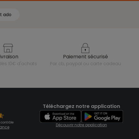
t ado
livraison
paiement sécurisé
e dès 10€ d'achats
par cb, paypal ou carte cadeau
Téléchargez notre application
 contrôle
Découvrir notre application
fiance