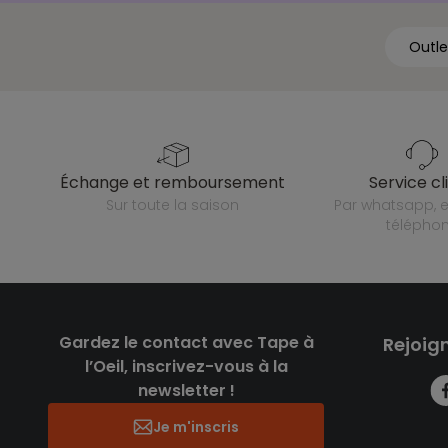
Outle
échange et remboursement
service cl
sur toute la saison
par whatsapp, e-mail ou
télépho
Gardez le contact avec Tape à
Rejoig
l’Oeil, inscrivez-vous à la
newsletter !
Je m'inscris