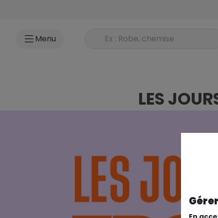
Accéder au contenu
Rechercher un produit
Menu
LES JOUR
Gérer
En acce