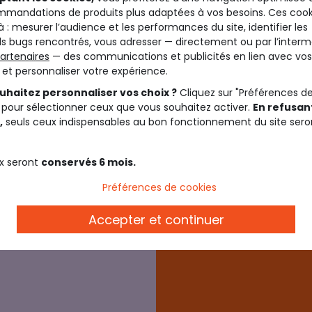
En attendant
mandations de produits plus adaptées à vos besoins. Ces cook
sélection out
à : mesurer l’audience et les performances du site, identifier les
pensés pour 
s bugs rencontrés, vous adresser — directement ou par l’interm
artenaires
— des communications et publicités en lien avec vos
plus qui cha
t et personnaliser votre expérience.
doux. L’occa
uhaitez personnaliser vos choix ?
Cliquez sur "Préférences d
dressing san
 pour sélectionner ceux que vous souhaitez activer.
En refusant
sans hésiter.
,
seuls ceux indispensables au bon fonctionnement du site sero
x seront
conservés 6 mois.
Je découvre
Préférences de cookies
Accepter et continuer