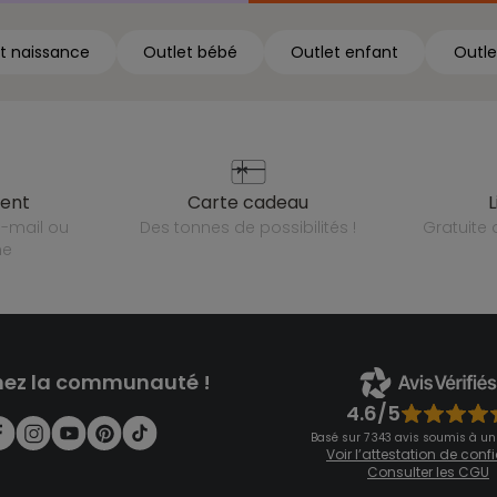
t naissance
Outlet bébé
Outlet enfant
Outle
ient
carte cadeau
des tonnes de possibilités !
gratuit
ne
nez la communauté !
4.6/5
Basé sur 7 343 avis soumis à un
Voir l’attestation de con
Consulter les CGU