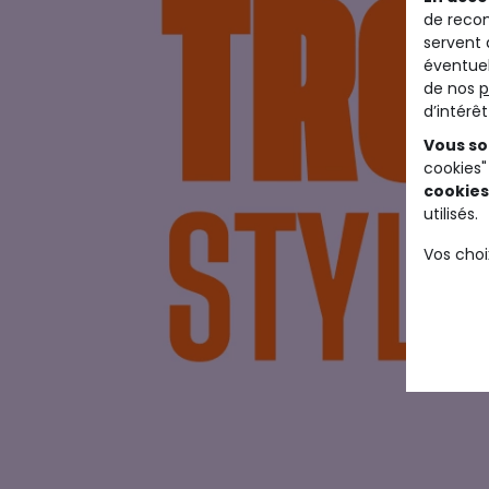
de recom
servent 
éventuel
de nos
p
d’intérê
Vous so
cookies"
cookies
utilisés.
Vos choi