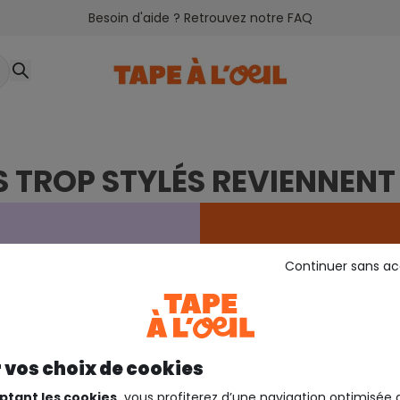
Besoin d'aide ? Retrouvez notre FAQ
S TROP STYLÉS REVIENNENT 
Continuer sans a
Les jours tro
 vos choix de cookies
petits prix, 
ptant les cookies,
vous profiterez d’une navigation optimisée 