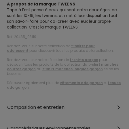
A propos de la marque TWEENS
Tape à l’œil pense à ceux qui sont entre deux âges, ce
sont les 10-16, les tweens, et met à leur disposition tout
son savoir-faire pour co-créer avec eux leur propre
collection. C’est la marque TWEENS.
Ref. 20435_03119
Rendez-vous sur notre collection de
t-shirts pour
adolescent
pour découvrir tous les produits de la collection.
Rendez-vous sur notre sélection de
t-shirts garçon
pour
découvrir tous les produits de la collection du
t-shirt manches
courtes garçon
au
t-shirt manches longues garçon
selon les
besoins !
Découvrez également plus de
vêtements ado garçon
et
tenues
ado garçon
.
Composition et entretien
Caractéristiques environnementales