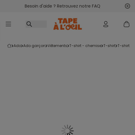
Besoin d'aide ? Retrouvez notre FAQ
Accéder au contenu
Sui
Pré
ado
ado garçon
vêtements
t-shirt - chemise
t-shirt
t-shirt 