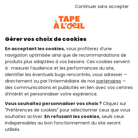
Voir l’attestation de confiance
Continuer sans accepter
Consulter les CGU
Téléchargez notre application
Découvrir notre application
Gérer vos choix de cookies
En acceptant les cookies,
vous profiterez d’une
navigation optimisée ainsi que de recommandations de
qui sommes-nous ?
produits plus adaptées à vos besoins. Ces cookies servent
à : mesurer l’audience et les performances du site,
besoin d'aide ?
identifier les éventuels bugs rencontrés, vous adresser —
directement ou par l’intermédiaire de nos
partenaires
—
le club fidélité
des communications et publicités en lien avec vos centres
d’intérêt et personnaliser votre expérience.
notre catalogue
Vous souhaitez personnaliser vos choix ?
Cliquez sur
"Préférences de cookies" pour sélectionner ceux que vous
souhaitez activer.
En refusant les cookies,
seuls ceux
indispensables au bon fonctionnement du site seront
Conditions générales de ventes et d'utilisation
Conditions d’utilisation des réseaux sociaux
utilisés.
Politique de confidentialité
*Conditions des offres