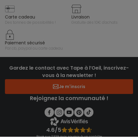
carte cadeau
livraison
des tonnes de possibilités !
gratuite dès 10€ d'achats
paiement sécurisé
par cb, paypal ou carte cadeau
Gardez le contact avec Tape à l’Oeil, inscrivez-
vous à la newsletter !
Je m'inscris
Rejoignez la communauté !
4.6/5
Basé sur 7 339 avis soumis à un contrôle