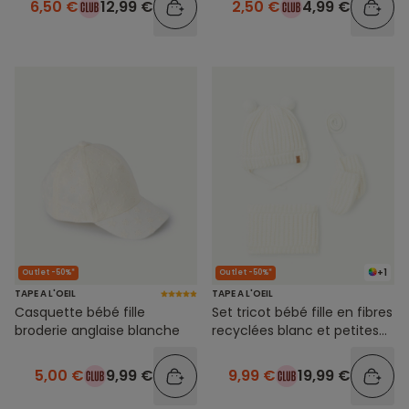
6,50 €
12,99 €
2,50 €
4,99 €
+1
Outlet -50%*
Outlet -50%*
TAPE A L'OEIL
TAPE A L'OEIL
Casquette bébé fille
Set tricot bébé fille en fibres
broderie anglaise blanche
recyclées blanc et petites
oreilles
5,00 €
9,99 €
9,99 €
19,99 €