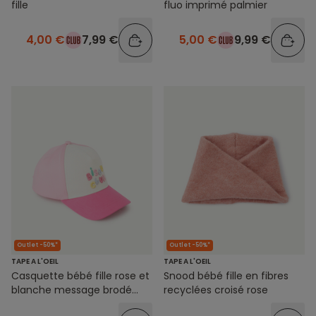
fille
fluo imprimé palmier
4,00 €
7,99 €
5,00 €
9,99 €
Outlet -50%*
Outlet -50%*
TAPE A L'OEIL
TAPE A L'OEIL
Casquette bébé fille rose et
Snood bébé fille en fibres
blanche message brodé
recyclées croisé rose
bisou club