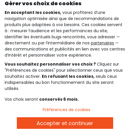
Gérer vos choix de cookies
En acceptant les cookies,
vous profiterez d’une
navigation optimisée ainsi que de recommandations de
qui sommes-nous ?
produits plus adaptées à vos besoins. Ces cookies servent
à : mesurer l’audience et les performances du site,
besoin d'aide ?
identifier les éventuels bugs rencontrés, vous adresser —
directement ou par l’intermédiaire de nos
partenaires
—
le club fidélité
des communications et publicités en lien avec vos centres
d’intérêt et personnaliser votre expérience.
notre catalogue
Vous souhaitez personnaliser vos choix ?
Cliquez sur
"Préférences de cookies" pour sélectionner ceux que vous
souhaitez activer.
En refusant les cookies,
seuls ceux
Conditions générales de ventes et d'utilisation
indispensables au bon fonctionnement du site seront
Conditions d’utilisation des réseaux sociaux
utilisés.
Politique de confidentialité
*Conditions des offres
Vos choix seront
conservés 6 mois.
Cookies et données personnelles
Accessibilité : partiellement conforme
Préférences de cookies
Paramètres des cookies
Accepter et continuer
Français