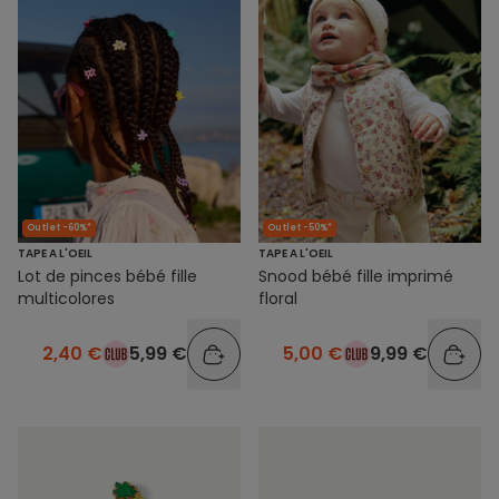
Outlet -60%*
Outlet -50%*
TAPE A L'OEIL
TAPE A L'OEIL
Lot de pinces bébé fille
Snood bébé fille imprimé
multicolores
floral
2,40 €
5,99 €
5,00 €
9,99 €