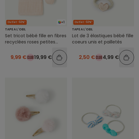
+1
Outlet -50%*
Outlet -50%*
TAPE A L'OEIL
TAPE A L'OEIL
Set tricot bébé fille en fibres
Lot de 3 élastiques bébé fille
recyclées roses petites
coeurs unis et pailletés
oreilles
9,99 €
19,99 €
2,50 €
4,99 €