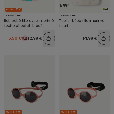
+1
Outlet -50%*
TAPE A L'OEIL
TAPE A L'OEIL
Bob bébé fille avec imprimé
Tablier bébé fille imprimé
feuille et patch brodé
fleuri
6,50 €
12,99 €
14,99 €
Outlet -40%*
Outlet -40%*