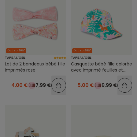
Outlet -50%*
Outlet -50%*
TAPE A L'OEIL
TAPE A L'OEIL
Lot de 2 bandeaux bébé fille
Casquette bébé fille colorée
imprimés rose
avec imprimé feuilles et
message
4,00 €
7,99 €
5,00 €
9,99 €