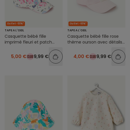
Outlet -50%*
Outlet -60%*
TAPE A L'OEIL
TAPE A L'OEIL
Casquette bébé fille
Casquette bébé fille rose
imprimé fleuri et patch
thème ourson avec détails
brodé thème summer
bouclettes
5,00 €
9,99 €
4,00 €
9,99 €