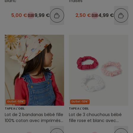
blanc
fraises
5,00 €
9,99 €
2,50 €
4,99 €
Outlet -50%*
Outlet -50%*
TAPE A L'OEIL
TAPE A L'OEIL
Lot de 2 bandanas bébé fille
Lot de 3 chouchous bébé
100% coton avec imprimés
fille rose et blanc avec
colorés
imprimé coloré