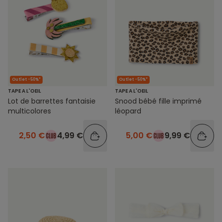
Outlet -50%*
Outlet -50%*
TAPE A L'OEIL
TAPE A L'OEIL
Lot de barrettes fantaisie
Snood bébé fille imprimé
multicolores
léopard
2,50 €
4,99 €
5,00 €
9,99 €