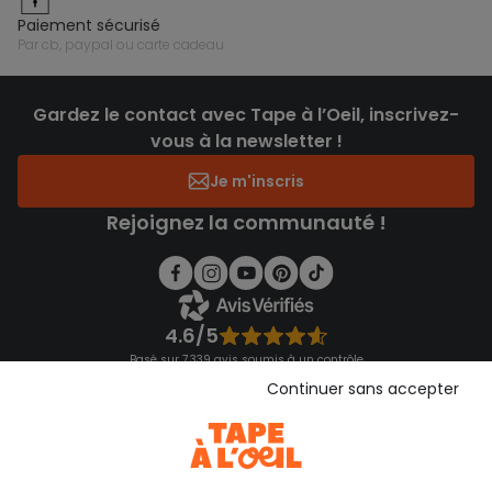
paiement sécurisé
par cb, paypal ou carte cadeau
Gardez le contact avec Tape à l’Oeil, inscrivez-
vous à la newsletter !
Je m'inscris
Rejoignez la communauté !
4.6/5
Basé sur 7 339 avis soumis à un contrôle
Voir l’attestation de confiance
Continuer sans accepter
Consulter les CGU
Téléchargez notre application
Découvrir notre application