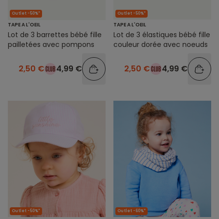
Outlet -50%*
Outlet -50%*
TAPE A L'OEIL
TAPE A L'OEIL
Lot de 3 barrettes bébé fille
Lot de 3 élastiques bébé fille
pailletées avec pompons
couleur dorée avec noeuds
2,50 €
4,99 €
2,50 €
4,99 €
Outlet -50%*
Outlet -60%*