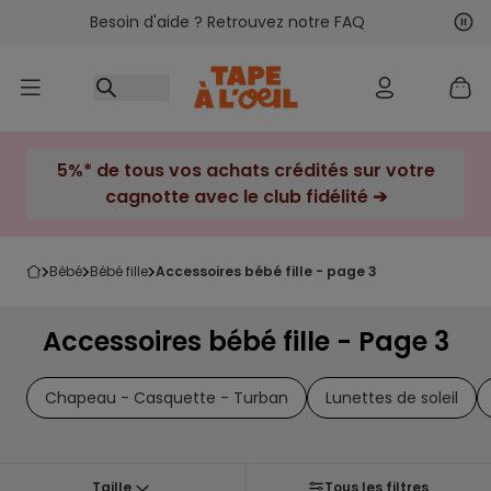
Besoin d'aide ? Retrouvez notre FAQ
Accéder au contenu
Sui
Pré
5%* de tous vos achats crédités sur votre
cagnotte avec le club fidélité ➔
bébé
bébé fille
accessoires bébé fille - page 3
Accessoires bébé fille - Page 3
Chapeau - Casquette - Turban
Lunettes de soleil
Taille
Tous les filtres