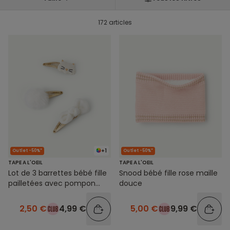
172 articles
+1
Outlet -50%*
Outlet -50%*
TAPE A L'OEIL
TAPE A L'OEIL
Lot de 3 barrettes bébé fille
Snood bébé fille rose maille
pailletées avec pompon
douce
noeud et chat
2,50 €
4,99 €
5,00 €
9,99 €