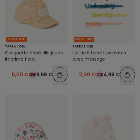
Outlet -50%*
Outlet -60%*
TAPE A L'OEIL
TAPE A L'OEIL
Casquette bébé fille jaune
Lot de 5 barrettes plates
imprimé floral
avec message
5,00 €
9,99 €
2,00 €
4,99 €