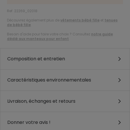
Ref. 22269_02018
Découvrez également plus de
vêtements bébé fille
et
tenues
de bébé fille
.
Besoin d'aide pour faire votre choix ? Consultez
notre guide
dédié aux manteaux pour enfant
.
Composition et entretien
Caractéristiques environnementales
Livraison, échanges et retours
Donner votre avis !