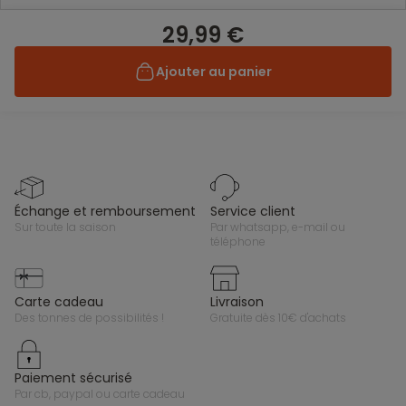
29,99 €
Ajouter au panier
échange et remboursement
service client
sur toute la saison
par whatsapp, e-mail ou
téléphone
carte cadeau
livraison
des tonnes de possibilités !
gratuite dès 10€ d'achats
paiement sécurisé
par cb, paypal ou carte cadeau