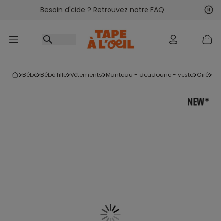
Besoin d'aide ? Retrouvez notre FAQ
Accéder au contenu
Sui
Pré
bébé
bébé fille
vêtements
manteau - doudoune - veste
ciré
s