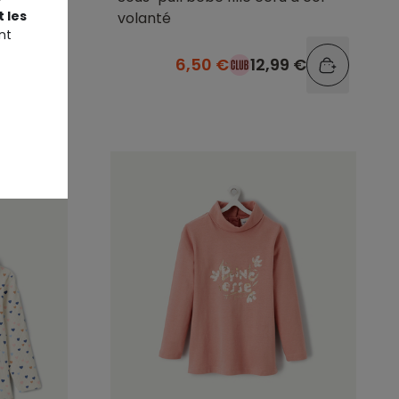
 les
volanté
nt
9 €
6,50 €
12,99 €