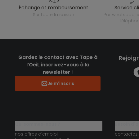
échange et remboursement
service cl
sur toute la saison
par whatsapp, e-mail ou
télépho
Gardez le contact avec Tape à
Rejoig
l’Oeil, inscrivez-vous à la
newsletter !
Je m'inscris
qui sommes-nous ?
besoin d'a
nos offres d'emploi
contactez