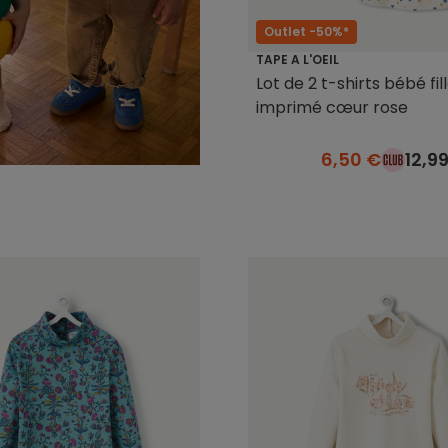
Outlet -50%*
TAPE A L'OEIL
Lot de 2 t-shirts bébé fill
imprimé cœur rose
6,50 €
12,9