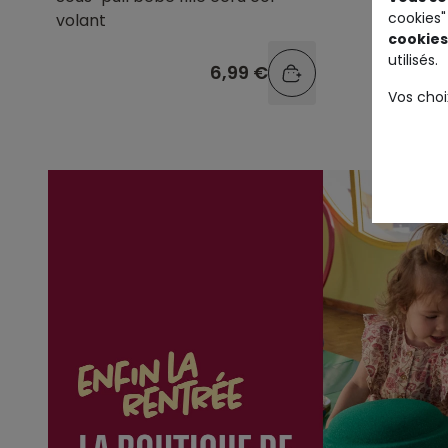
cookies"
volant
volant
cookies
utilisés.
6,99 €
Vos choi