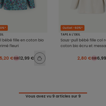
60%*
Outlet -60%*
EIL
TAPE A L'OEIL
l bébé fille en coton bio
Sous-pull bébé fille col 
rimé fleuri
coton bio écru et mess
pailleté
5,20 €
12,99 €
2,80 €
6,9
Vous avez vu
9
articles sur 9