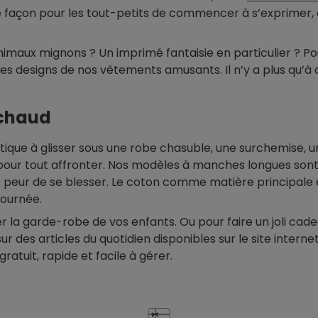
une façon pour les tout-petits de commencer à s’exprimer,
animaux mignons ? Un imprimé fantaisie en particulier ? Pou
 les designs de nos vêtements amusants. Il n’y a plus qu’à 
 chaud
atique à glisser sous une robe chasuble, une surchemise, u
our tout affronter. Nos modèles à manches longues sont id
ns peur de se blesser. Le coton comme matière principale 
journée.
r la garde-robe de vos enfants. Ou pour faire un joli cad
des articles du quotidien disponibles sur le site internet
gratuit, rapide et facile à gérer.