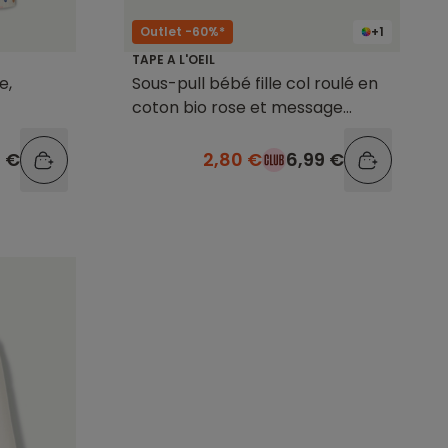
Outlet -60%*
+1
TAPE A L'OEIL
e,
Sous-pull bébé fille col roulé en
coton bio rose et message
pailleté
9 €
2,80 €
6,99 €