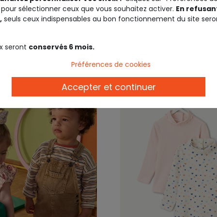
 pour sélectionner ceux que vous souhaitez activer.
En refusant
rose imprimé
,
seuls ceux indispensables au bon fonctionnement du site sero
6,99 €
6,50 €
12,9
x seront
conservés 6 mois.
Préférences de cookies
Accepter et continuer