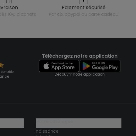
livraison
paiement sécurisé
e dès 10€ d'achats
par cb, paypal ou carte cadeau
Téléchargez notre application
 contrôle
Découvrir notre application
fiance
notre catalogue
naissance