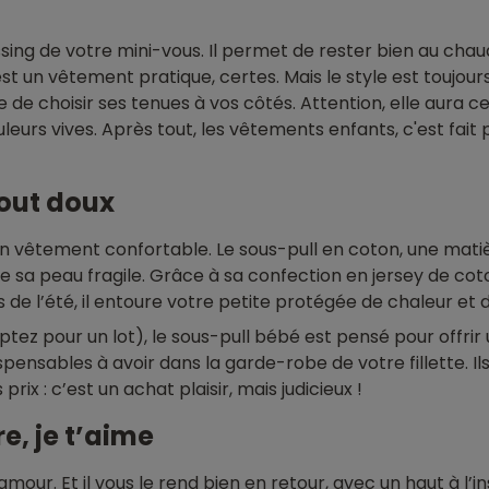
ssing de votre mini-vous. Il permet de rester bien au cha
est un vêtement pratique, certes. Mais le style est toujou
de choisir ses tenues à vos côtés. Attention, elle aura ce
leurs vives. Après tout, les vêtements enfants, c'est fait 
tout doux
s un vêtement confortable. Le sous-pull en coton, une mat
 sa peau fragile. Grâce à sa confection en jersey de coto
s de l’été, il entoure votre petite protégée de chaleur et 
optez pour un lot), le sous-pull bébé est pensé pour offri
pensables à avoir dans la garde-robe de votre fillette. Ils 
x : c’est un achat plaisir, mais judicieux !
re, je t’aime
mour. Et il vous le rend bien en retour, avec
un haut à l’in