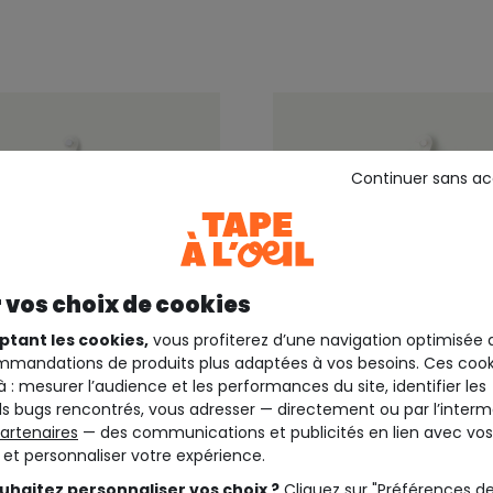
Continuer sans a
 vos choix de cookies
ptant les cookies,
vous profiterez d’une navigation optimisée 
mandations de produits plus adaptées à vos besoins. Ces cook
à : mesurer l’audience et les performances du site, identifier les
s bugs rencontrés, vous adresser — directement ou par l’interm
artenaires
— des communications et publicités en lien avec vos
 4 ans
+1
Outlet -50%*
t et personnaliser votre expérience.
EIL
TAPE A L'OEIL
 bébé fille bleu col
Sous-pull bébé fille en 
uhaitez personnaliser vos choix ?
Cliquez sur "Préférences d