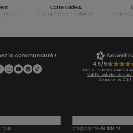
ient
carte cadeau
des tonnes de possibilités !
gratuit
ne
nez la communauté !
4.6/5
Basé sur 7 339 avis soumis à un
Voir l’attestation de con
Consulter les CGU
ide ?
le club fidélité
-nous
programme de fidélité