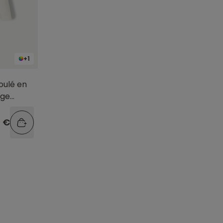
+1
roulé en
age
9 €