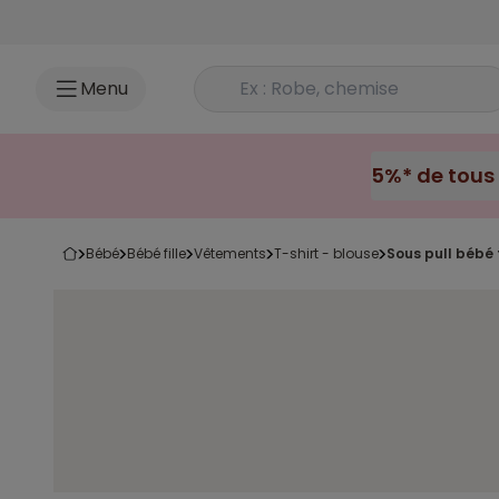
Accéder au contenu
Rechercher un produit
Menu
bébé
bébé fille
vêtements
t-shirt - blouse
sous pull bébé f