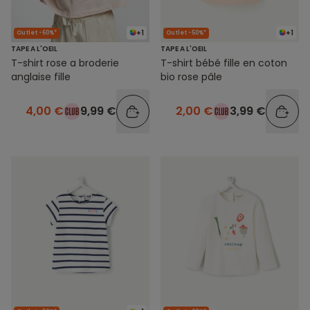
+1
+1
Outlet -60%*
Outlet -50%*
TAPE A L'OEIL
TAPE A L'OEIL
T-shirt rose a broderie
T-shirt bébé fille en coton
anglaise fille
bio rose pâle
4,00 €
9,99 €
2,00 €
3,99 €