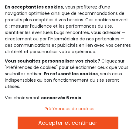
ressent.
En acceptant les cookies,
vous profiterez d’une
navigation optimisée ainsi que de recommandations de
produits plus adaptées à vos besoins. Ces cookies servent
Nos modèles sont disponibles en une large gamme de
à : mesurer l’audience et les performances du site,
tailles. Glissez dès à présent votre produit coup de
identifier les éventuels bugs rencontrés, vous adresser —
cœur dans votre panier, sur notre site internet. Tous
directement ou par l’intermédiaire de nos
partenaires
—
les achats sont récompensés par des points de fidélité
des communications et publicités en lien avec vos centres
pour glisser tout un tas de motifs mignons dans la
d’intérêt et personnaliser votre expérience.
penderie de votre petite fille jusqu’à ses… 18 ans ? Pour
Vous souhaitez personnaliser vos choix ?
Cliquez sur
son plus grand bonheur bien sûr !
"Préférences de cookies" pour sélectionner ceux que vous
souhaitez activer.
En refusant les cookies,
seuls ceux
indispensables au bon fonctionnement du site seront
utilisés.
échange et remboursement
service client
sur toute la saison
par whatsapp, e-mail ou
Vos choix seront
conservés 6 mois.
téléphone
Préférences de cookies
carte cadeau
livraison
Accepter et continuer
des tonnes de possibilités !
gratuite dès 10€ d'achats