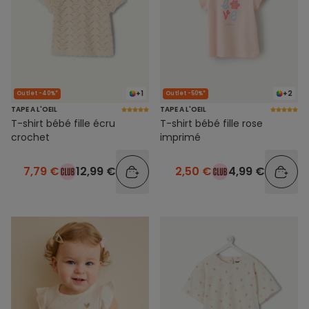
+1
+2
Outlet -40%*
Outlet -50%*
TAPE A L'OEIL
TAPE A L'OEIL
T-shirt bébé fille écru
T-shirt bébé fille rose
crochet
imprimé
7,79 €
12,99 €
2,50 €
4,99 €