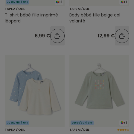
+1
+1
Jusqu'au 4 ans
TAPE A L'OEIL
TAPE A L'OEIL
T-shirt bébé fille imprimé
Body bébé fille beige col
léopard
volanté
6,99 €
12,99 €
+1
Jusqu'au 4 ans
Jusqu'au 4 ans
TAPE A L'OEIL
TAPE A L'OEIL