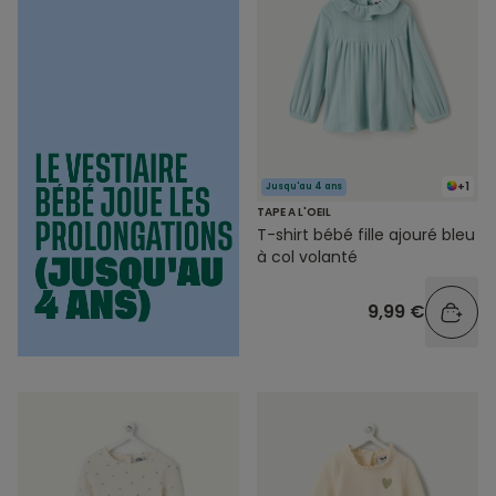
+1
Jusqu'au 4 ans
TAPE A L'OEIL
T-shirt bébé fille ajouré bleu
à col volanté
9,99 €