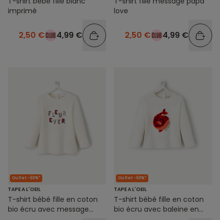
T-shirt bébé fille blanc
T-shirt fille message papa
imprimé
love
2,50 €
4,99 €
2,50 €
4,99 €
Outlet -60%*
Outlet -60%*
TAPE A L'OEIL
TAPE A L'OEIL
T-shirt bébé fille en coton
T-shirt bébé fille en coton
bio écru avec message
bio écru avec baleine en
brodé
bouclette