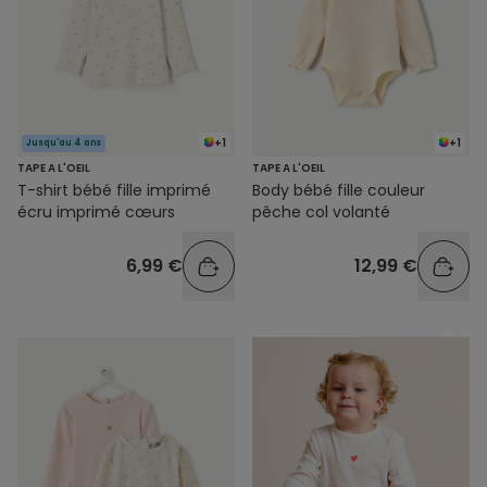
+1
+1
Jusqu'au 4 ans
TAPE A L'OEIL
TAPE A L'OEIL
T-shirt bébé fille imprimé
Body bébé fille couleur
écru imprimé cœurs
pêche col volanté
6,99 €
12,99 €