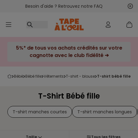
Besoin d'aide ? Retrouvez notre FAQ
Accéder au contenu
Sui
Pré
5%* de tous vos achats crédités sur votre
cagnotte avec le club fidélité ➔
bébé
bébé fille
vêtements
t-shirt - blouse
t-shirt bébé fille
T-Shirt Bébé fille
T-shirt manches courtes
T-shirt manches longues
Taille
Tous les filtres