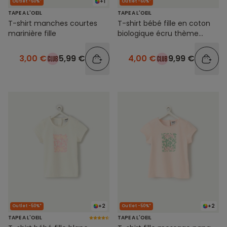
+1
Outlet -50%*
Outlet -60%*
TAPE A L'OEIL
TAPE A L'OEIL
T-shirt manches courtes
T-shirt bébé fille en coton
marinière fille
biologique écru thème
ketchup party
3,00 €
5,99 €
4,00 €
9,99 €
+2
+2
Outlet -50%*
Outlet -50%*
TAPE A L'OEIL
TAPE A L'OEIL