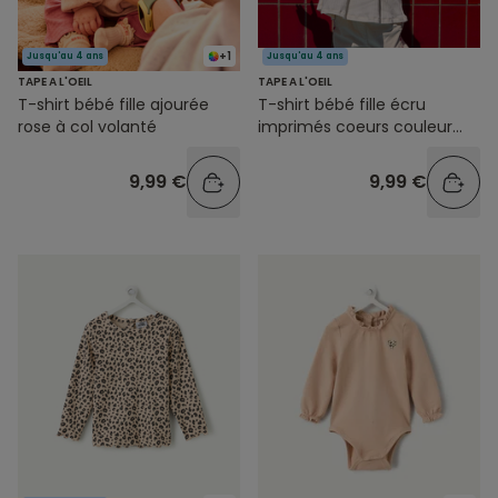
+1
Jusqu'au 4 ans
Jusqu'au 4 ans
TAPE A L'OEIL
TAPE A L'OEIL
T-shirt bébé fille ajourée
T-shirt bébé fille écru
rose à col volanté
imprimés coeurs couleur
dorée
9,99 €
9,99 €