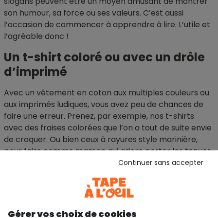
slogans peuvent être un moyen amusant de montrer
son humour, sa force ou ses valeurs. C’est aussi
l’occasion de commencer à apprendre à lire. L’utile et
l’agréable donc !
Un t-shirt coloré ou avec un drôle
d’imprimé
Avec un vêtement en coton aux multiples couleurs ou
aux imprimés ludiques, vous avez peu de chances de
faire une erreur. Prenez, par exemple, nos t-shirts
avec des fraises colorées que l’on a tout de suite envie
de croquer. Ou bien ceux à rayures style marinière,
pour faire comme maman qui adore porter les tenues
de ses créateurs préférés. Un imprimé fleuri ou un top
Continuer sans accepter
avec des détails en crochet féminise une tenue et
donne des airs de madame à votre petite chipie. Une
blouse pour fille avec des broderies ou des volants lui
laisse l’opportunité de dire tout haut ce qu’elle
Gérer vos choix de cookies