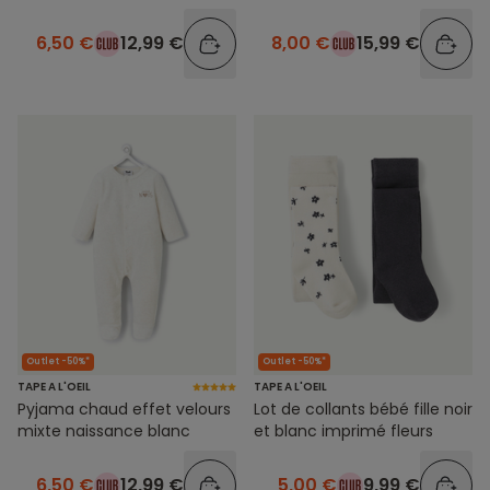
6,50 €
12,99 €
8,00 €
15,99 €
Outlet -50%*
Outlet -50%*
TAPE A L'OEIL
TAPE A L'OEIL
Pyjama chaud effet velours
Lot de collants bébé fille noir
mixte naissance blanc
et blanc imprimé fleurs
6,50 €
12,99 €
5,00 €
9,99 €