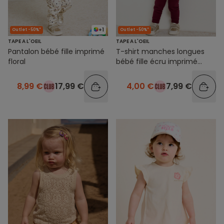
+1
Outlet -50%*
Outlet -50%*
TAPE A L'OEIL
TAPE A L'OEIL
Pantalon bébé fille imprimé
T-shirt manches longues
floral
bébé fille écru imprimé
fantaisie
8,99 €
17,99 €
4,00 €
7,99 €