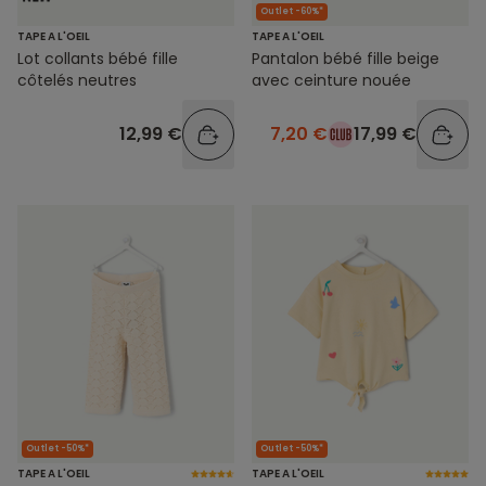
Outlet -60%*
TAPE A L'OEIL
TAPE A L'OEIL
Lot collants bébé fille
Pantalon bébé fille beige
côtelés neutres
avec ceinture nouée
12,99 €
7,20 €
17,99 €
Outlet -50%*
Outlet -50%*
TAPE A L'OEIL
TAPE A L'OEIL