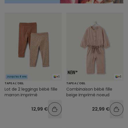
+1
+1
Jusqu'au 4 ans
TAPE A L'OEIL
TAPE A L'OEIL
Lot de 2 leggings bébé fille
Combinaison bébé fille
marron imprimé
beige imprimé noeud
12,99 €
22,99 €