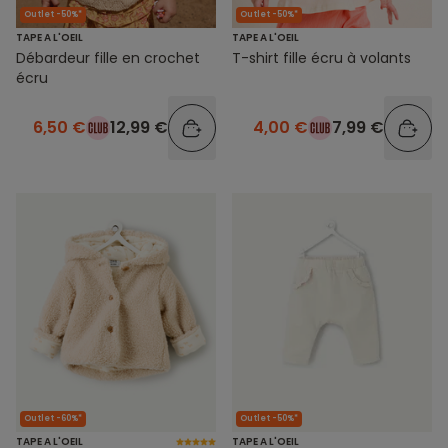
Outlet -50%*
Outlet -50%*
TAPE A L'OEIL
TAPE A L'OEIL
Débardeur fille en crochet
T-shirt fille écru à volants
écru
6,50 €
12,99 €
4,00 €
7,99 €
Outlet -60%*
Outlet -50%*
TAPE A L'OEIL
TAPE A L'OEIL