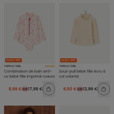
Outlet -50%*
Outlet -50%*
TAPE A L'OEIL
TAPE A L'OEIL
Combinaison de bain anti-
Sous-pull bébé fille écru à
uv bébé fille imprimé coeurs
col volanté
8,99 €
17,99 €
6,50 €
12,99 €