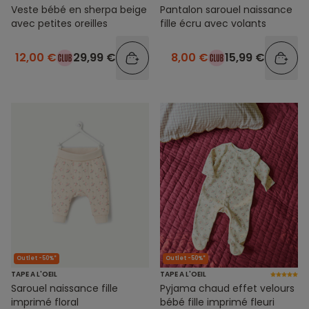
Veste bébé en sherpa beige
Pantalon sarouel naissance
avec petites oreilles
fille écru avec volants
12,00 €
29,99 €
8,00 €
15,99 €
Outlet -50%*
Outlet -50%*
TAPE A L'OEIL
TAPE A L'OEIL
Sarouel naissance fille
Pyjama chaud effet velours
imprimé floral
bébé fille imprimé fleuri