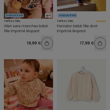
+1
Jusqu'au 4 ans
Jusqu'au 4 ans
TAPE A L'OEIL
TAPE A L'OEIL
Gilet sans manches bébé
Pantalon bébé fille droit
fille imprimé léopard
imprimé léopard
19,99 €
17,99 €