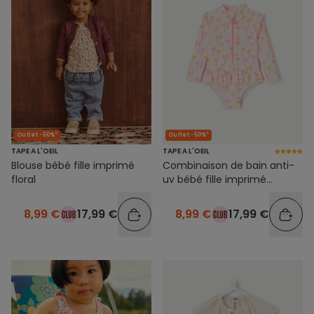
Outlet -50%*
Outlet -50%*
TAPE A L'OEIL
TAPE A L'OEIL
Blouse bébé fille imprimé
Combinaison de bain anti-
floral
uv bébé fille imprimé
palmiers
8,99 €
17,99 €
8,99 €
17,99 €