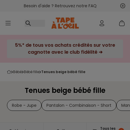
Besoin d'aide ? Retrouvez notre FAQ
Accéder au contenu
Sui
Pré
5%* de tous vos achats crédités sur votre
cagnotte avec le club fidélité ➔
bébé
bébé fille
tenues beige bébé fille
Tenues beige bébé fille
Robe - Jupe
Pantalon - Combinaison - Short
Man
Tous les