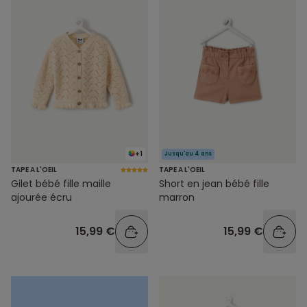
+1
Jusqu'au 4 ans
TAPE A L'OEIL
TAPE A L'OEIL
Gilet bébé fille maille
Short en jean bébé fille
ajourée écru
marron
15,99 €
15,99 €