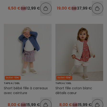
6,50 €
12,99 €
19,00 €
37,99 €
Outlet -50%*
Outlet -50%*
TAPE A L'OEIL
TAPE A L'OEIL
Short bébé fille à carreaux
Short fille coton blanc
avec ceinture
détails cœur
8,00 €
15,99 €
8,00 €
15,99 €