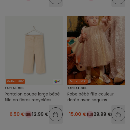
+1
Outlet -50%*
Outlet -50%*
TAPE A L'OEIL
TAPE A L'OEIL
Pantalon coupe large bébé
Robe bébé fille couleur
fille en fibres recyclées
dorée avec sequins
beige
6,50 €
12,99 €
15,00 €
29,99 €