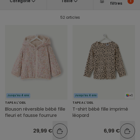
Catégorie
Taille
1
filtres
52 articles
+1
Jusqu'au 4 ans
Jusqu'au 4 ans
TAPE A L'OEIL
TAPE A L'OEIL
Blouson réversible bébé fille
T-shirt bébé fille imprimé
fleuri et fausse fourrure
léopard
29,99 €
6,99 €