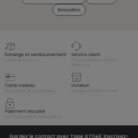
Bestsellers
échange et remboursement
service client
sur toute la saison
par whatsapp, e-mail ou
téléphone
carte cadeau
livraison
des tonnes de possibilités !
gratuite dès 10€ d'achats
paiement sécurisé
par cb, paypal ou carte cadeau
Gardez le contact avec Tape à l’Oeil, inscrivez-