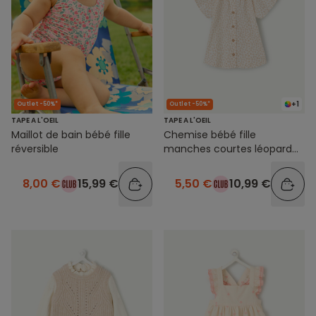
+1
Outlet -50%*
Outlet -50%*
TAPE A L'OEIL
TAPE A L'OEIL
Maillot de bain bébé fille
Chemise bébé fille
réversible
manches courtes léopard
beige
8,00 €
15,99 €
5,50 €
10,99 €