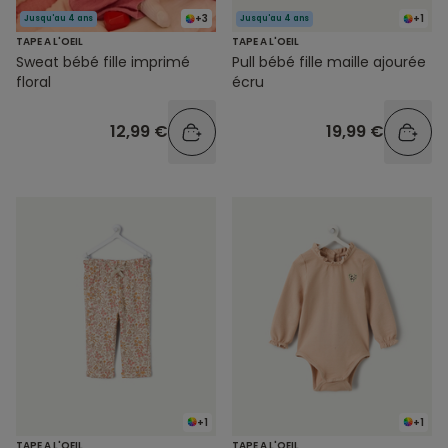
+3
+1
Jusqu'au 4 ans
Jusqu'au 4 ans
TAPE A L'OEIL
TAPE A L'OEIL
Sweat bébé fille imprimé
Pull bébé fille maille ajourée
floral
écru
12,99 €
19,99 €
+1
+1
TAPE A L'OEIL
TAPE A L'OEIL