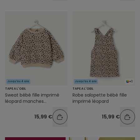
+1
Jusqu'au 4 ans
Jusqu'au 4 ans
TAPE A L'OEIL
TAPE A L'OEIL
Sweat bébé fille imprimé
Robe salopette bébé fille
léopard manches
imprimé léopard
bouffantes
15,99 €
15,99 €