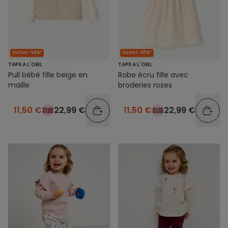
Outlet -50%*
Outlet -50%*
TAPE A L'OEIL
TAPE A L'OEIL
Pull bébé fille beige en
Robe écru fille avec
maille
broderies roses
11,50 €
22,99 €
11,50 €
22,99 €