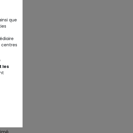
ainsi que
ies
édiaire
 centres
e
 les
nt
rimé