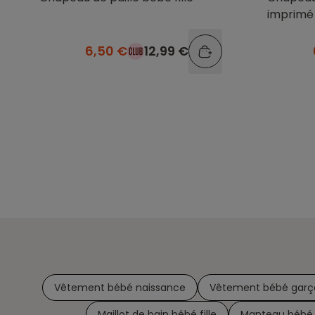
imprimé 
6,50 €
12,99 €
Vêtement bébé naissance
Vêtement bébé garç
Maillot de bain bébé fille
Manteau bébé f