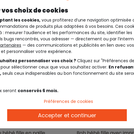
 vos choix de cookies
ptant les cookies,
vous profiterez d’une navigation optimisée 
mandations de produits plus adaptées à vos besoins. Ces cook
à : mesurer l’audience et les performances du site, identifier les
s bugs rencontrés, vous adresser — directement ou par l’interm
artenaires
— des communications et publicités en lien avec vos
t et personnaliser votre expérience.
uhaitez personnaliser vos choix ?
Cliquez sur "Préférences d
 pour sélectionner ceux que vous souhaitez activer.
En refusant
,
seuls ceux indispensables au bon fonctionnement du site sero
x seront
conservés 6 mois.
Préférences de cookies
Accepter et continuer
50%*
Outlet -50%*
EIL
TAPE A L'OEIL
bébé fille en paille
Bob bébé fille avec imp