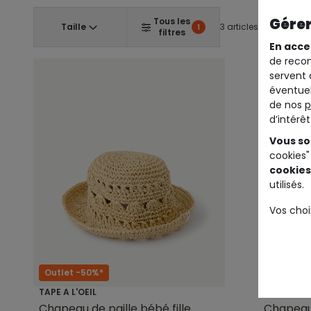
Gérer
Tous les
Taille
3 articles
1
filtres
En acce
de recom
servent 
éventuel
de nos
p
d’intérê
Vous so
cookies"
cookies
utilisés.
Vos choi
Outlet -50%*
Outlet -
TAPE A L'OEIL
TAPE A L'O
Chapeau de paille bébé fille
Chapeau 