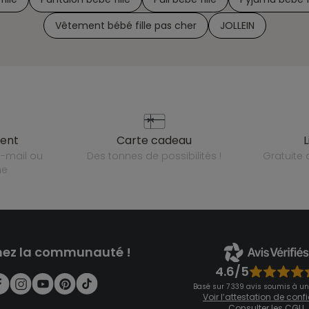
Vêtement bébé fille pas cher
JOLLEIN
ient
carte cadeau
des tonnes de possibilités !
gratuit
ne
nez la communauté !
4.6/5
Basé sur 7 339 avis soumis à un
Voir l’attestation de con
Consulter les CGU