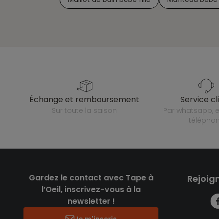
échange et remboursement
service cl
sur toute la saison
par whatsapp, e-mail ou
télépho
Gardez le contact avec Tape à
Rejoig
l’Oeil, inscrivez-vous à la
newsletter !