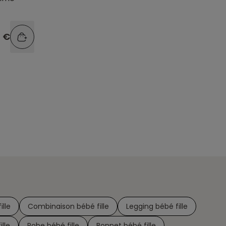
9 €
ille
Combinaison bébé fille
Legging bébé fille
lle
Robe bébé fille
Bonnet bébé fille