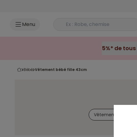
Accéder au contenu
Rechercher un produit
Menu
bébé
vêtement bébé fille 43cm
Vêtements
Nou