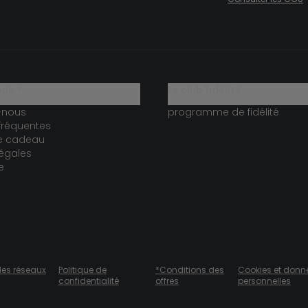
ide ?
le club fidélité
-nous
programme de fidélité
fréquentes
te cadeau
égales
e
des réseaux
Politique de
*Conditions des
Cookies et donn
confidentialité
offres
personnelles