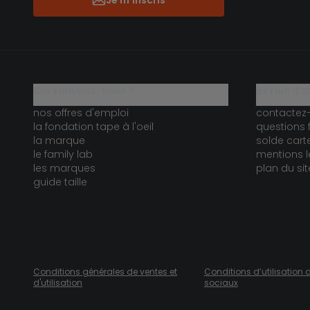
Je m'inscris
qui sommes-nous ?
besoin d'a
nos offres d'emploi
contactez
la fondation tape à l'oeil
questions 
la marque
solde car
le family lab
mentions l
les marques
plan du sit
guide taille
Conditions générales de ventes et
Conditions d’utilisation 
d'utilisation
sociaux