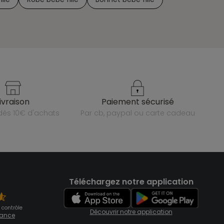
livraison
paiement sécurisé
e dès 10€ d'achats
par cb, paypal ou carte cadeau
Téléchargez notre application
 contrôle
Découvrir notre application
fiance