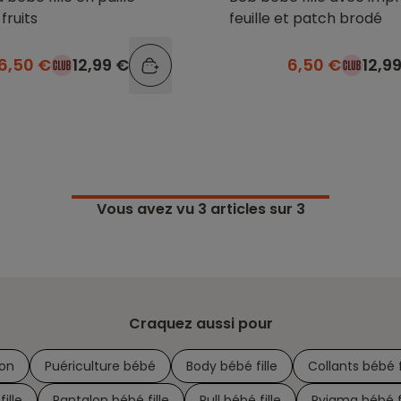
fruits
feuille et patch brodé
6,50 €
12,99 €
6,50 €
12,9
Vous avez vu
3
articles sur 3
Craquez aussi pour
on
Puériculture bébé
Body bébé fille
Collants bébé f
ille
Pantalon bébé fille
Pull bébé fille
Pyjama bébé fi