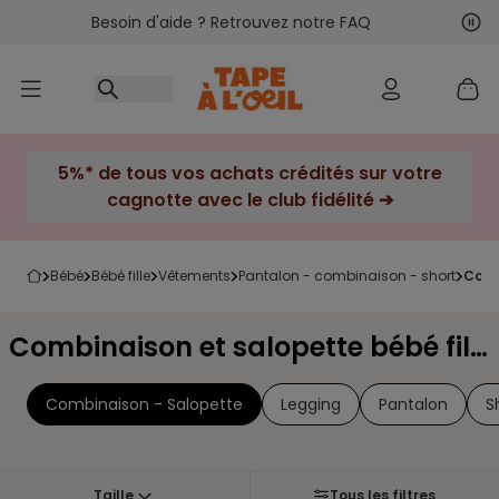
Besoin d'aide ? Retrouvez notre FAQ
Accéder au contenu
Sui
Pré
5%* de tous vos achats crédités sur votre
cagnotte avec le club fidélité ➔
bébé
bébé fille
vêtements
pantalon - combinaison - short
com
Combinaison et salopette bébé fille
Combinaison - Salopette
Legging
Pantalon
S
Taille
Tous les filtres