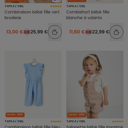
TAPE A L'OEIL
TAPE A L'OEIL
Combinaison bébé fille vert
Combishort bébé fille
broderie
blanche à volants
13,00 €
25,99 €
11,50 €
22,99 €
Outlet -50%*
Outlet -50%*
TAPE A L'OEIL
TAPE A L'OEIL
Combinaison bébé fille bleu
Salopette bébé fille imprimé