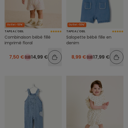
Outlet -50%*
Outlet -50%*
TAPE A L'OEIL
TAPE A L'OEIL
Combinaison bébé fillé
Salopette bébé fille en
imprimé floral
denim
7,50 €
14,99 €
8,99 €
17,99 €