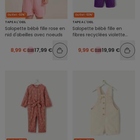
Outlet -50%*
Outlet -50%*
TAPE A L'OEIL
TAPE A L'OEIL
Salopette bébé fille rose en
Salopette bébé fille en
nid d'abeilles avec noeuds
fibres recyclées violette
avec volants
8,99 €
17,99 €
9,99 €
19,99 €