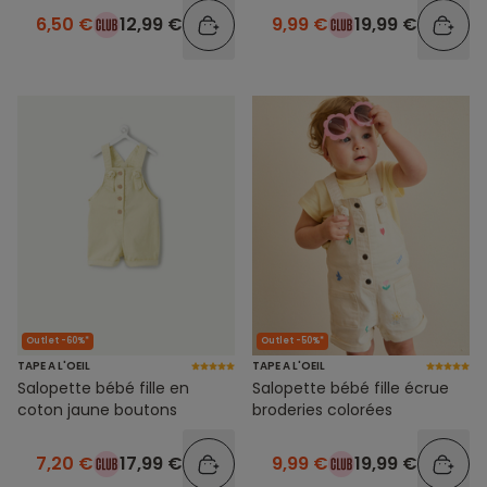
6,50 €
12,99 €
9,99 €
19,99 €
Outlet -60%*
Outlet -50%*
TAPE A L'OEIL
TAPE A L'OEIL
Salopette bébé fille en
Salopette bébé fille écrue
coton jaune boutons
broderies colorées
7,20 €
17,99 €
9,99 €
19,99 €