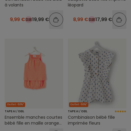
à volants
léopard
9,99 €
19,99 €
8,99 €
17,99 €
Outlet -50%*
Outlet -50%*
TAPE A L'OEIL
TAPE A L'OEIL
Ensemble manches courtes
Combinaison bébé fille
bébé fille en maille orange
imprimée fleurs
fluo