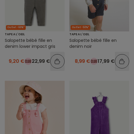
Outlet -60%*
Outlet -50%*
TAPE A L'OEIL
TAPE A L'OEIL
Salopette bébé fille en
Salopette bébé fille en
denim lower impact gris
denim noir
9,20 €
22,99 €
8,99 €
17,99 €