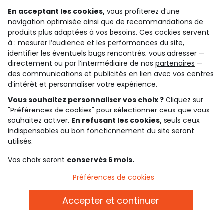
Voir l’attestation de confiance
En acceptant les cookies,
vous profiterez d’une
Consulter les CGU
navigation optimisée ainsi que de recommandations de
Téléchargez notre application
produits plus adaptées à vos besoins. Ces cookies servent
à : mesurer l’audience et les performances du site,
identifier les éventuels bugs rencontrés, vous adresser —
Découvrir notre application
directement ou par l’intermédiaire de nos
partenaires
—
des communications et publicités en lien avec vos centres
d’intérêt et personnaliser votre expérience.
qui sommes-nous ?
Vous souhaitez personnaliser vos choix ?
Cliquez sur
"Préférences de cookies" pour sélectionner ceux que vous
besoin d'aide ?
souhaitez activer.
En refusant les cookies,
seuls ceux
indispensables au bon fonctionnement du site seront
le club fidélité
utilisés.
notre catalogue
Vos choix seront
conservés 6 mois.
Préférences de cookies
Conditions générales de ventes et d'utilisation
Accepter et continuer
Conditions d’utilisation des réseaux sociaux
Politique de confidentialité
*Conditions des offres