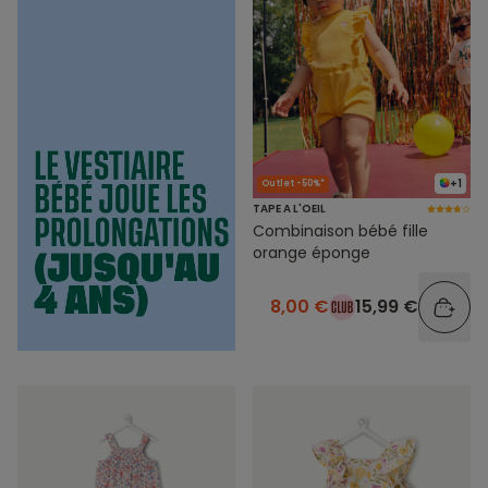
+1
Outlet -50%*
TAPE A L'OEIL
Combinaison bébé fille
orange éponge
8,00 €
15,99 €