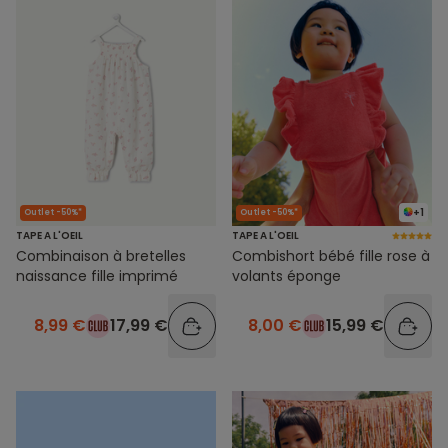
+1
Outlet -50%*
Outlet -50%*
TAPE A L'OEIL
TAPE A L'OEIL
Combinaison à bretelles
Combishort bébé fille rose à
naissance fille imprimé
volants éponge
8,99 €
17,99 €
8,00 €
15,99 €