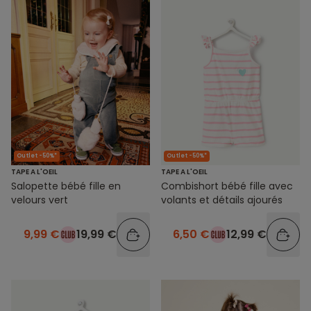
Outlet -50%*
Outlet -50%*
TAPE A L'OEIL
TAPE A L'OEIL
Salopette bébé fille en
Combishort bébé fille avec
velours vert
volants et détails ajourés
9,99 €
19,99 €
6,50 €
12,99 €