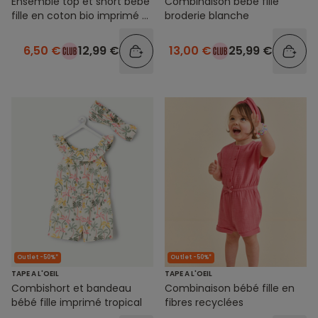
Ensemble top et short bébé
Combinaison bébé fille
fille en coton bio imprimé à
broderie blanche
rayures vert et blanc
6,50 €
12,99 €
13,00 €
25,99 €
Outlet -50%*
Outlet -50%*
TAPE A L'OEIL
TAPE A L'OEIL
Combishort et bandeau
Combinaison bébé fille en
bébé fille imprimé tropical
fibres recyclées