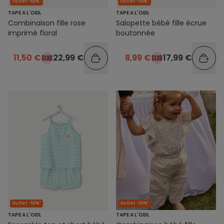
Outlet -50%*
Outlet -50%*
TAPE A L'OEIL
TAPE A L'OEIL
Combinaison fille rose
Salopette bébé fille écrue
imprimé floral
boutonnée
11,50 €
22,99 €
8,99 €
17,99 €
Outlet -50%*
Outlet -50%*
TAPE A L'OEIL
TAPE A L'OEIL