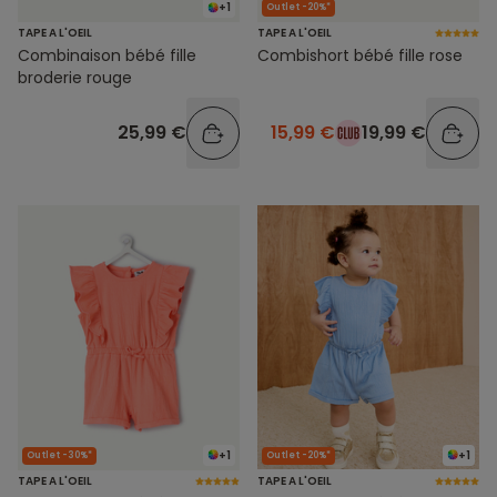
+1
Outlet -20%*
TAPE A L'OEIL
TAPE A L'OEIL
Combinaison bébé fille
Combishort bébé fille rose
broderie rouge
25,99 €
15,99 €
19,99 €
+1
+1
Outlet -30%*
Outlet -20%*
TAPE A L'OEIL
TAPE A L'OEIL