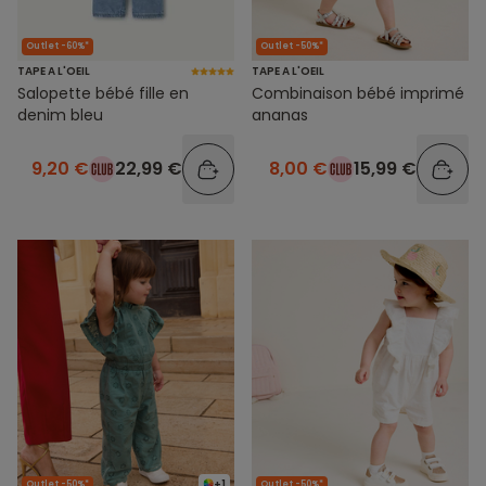
Outlet -60%*
Outlet -50%*
TAPE A L'OEIL
TAPE A L'OEIL
Salopette bébé fille en
Combinaison bébé imprimé
denim bleu
ananas
9,20 €
22,99 €
8,00 €
15,99 €
+1
Outlet -50%*
Outlet -50%*