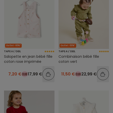
Outlet -60%*
Outlet -50%*
TAPE A L'OEIL
TAPE A L'OEIL
Salopette en jean bébé fille
Combinaison bébé fille
coton rose imprimée
coton vert
7,20 €
17,99 €
11,50 €
22,99 €