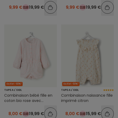
9,99 €
19,99 €
9,99 €
19,99 €
Outlet -60%*
Outlet -50%*
TAPE A L'OEIL
TAPE A L'OEIL
Combinaison bébé fille en
Combinaison naissance fille
coton bio rose avec
imprimé citron
imprimé fleuri
8,00 €
19,99 €
8,00 €
15,99 €