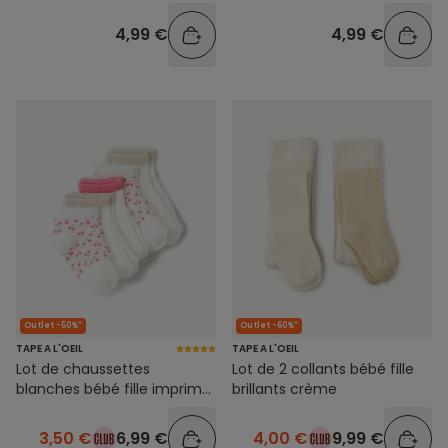
antidérapantes
4,99 €
4,99 €
Outlet -50%*
Outlet -60%*
TAPE A L'OEIL
TAPE A L'OEIL
Lot de chaussettes
Lot de 2 collants bébé fille
blanches bébé fille imprimé
brillants crème
floral
3,50 €
6,99 €
4,00 €
9,99 €