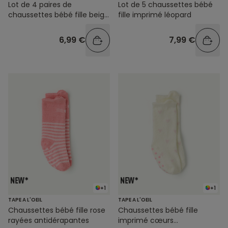
Lot de 4 paires de
Lot de 5 chaussettes bébé
chaussettes bébé fille beige
fille imprimé léopard
et écru avec festons
couleur dorés
6,99 €
7,99 €
+1
+1
TAPE A L'OEIL
TAPE A L'OEIL
Chaussettes bébé fille rose
Chaussettes bébé fille
rayées antidérapantes
imprimé cœurs