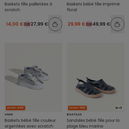
Baskets fille pailletées à
Baskets bébé fille imprimé
scratch
floral
14,00 €
27,99 €
29,99 €
49,99 €
+6
Outlet -40%*
Outlet -50%*
VANS
BOATILUS
Baskets bébé fille couleur
Sandales bébé fille pour la
argentées avec scratch
plage bleu marine