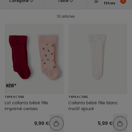
Catégorie
Taille
1
filtres
51 articles
TAPE A L'OEIL
TAPE A L'OEIL
Lot collants bébé fille
Collants bébé fille blanc
imprimé cerises
motif ajouré
9,99 €
5,99 €