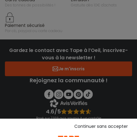
des tonnes de possibilités !
gratuite dès 10€ d'achats
paiement sécurisé
par cb, paypal ou carte cadeau
Gardez le contact avec Tape à l’Oeil, inscrivez-
vous à la newsletter !
Je m'inscris
Rejoignez la communauté !
4.6/5
Basé sur 7 339 avis soumis à un contrôle
Voir l’attestation de confiance
Continuer sans accepter
Consulter les CGU
Téléchargez notre application