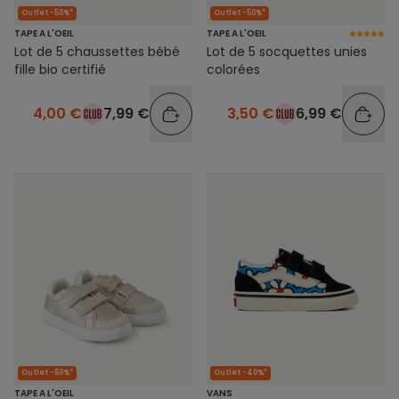
Outlet -50%*
Outlet -50%*
TAPE A L'OEIL
TAPE A L'OEIL
Lot de 5 chaussettes bébé
Lot de 5 socquettes unies
fille bio certifié
colorées
4,00 €
7,99 €
3,50 €
6,99 €
Outlet -50%*
Outlet -40%*
TAPE A L'OEIL
VANS