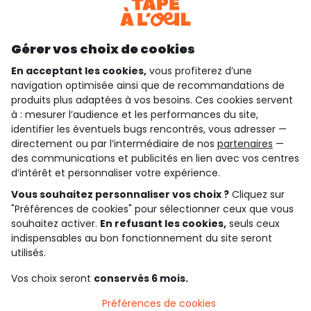
Découvrir notre application
Gérer vos choix de cookies
En acceptant les cookies,
vous profiterez d’une
navigation optimisée ainsi que de recommandations de
qui sommes-nous ?
produits plus adaptées à vos besoins. Ces cookies servent
à : mesurer l’audience et les performances du site,
besoin d'aide ?
identifier les éventuels bugs rencontrés, vous adresser —
directement ou par l’intermédiaire de nos
partenaires
—
le club fidélité
des communications et publicités en lien avec vos centres
d’intérêt et personnaliser votre expérience.
notre catalogue
Vous souhaitez personnaliser vos choix ?
Cliquez sur
"Préférences de cookies" pour sélectionner ceux que vous
souhaitez activer.
En refusant les cookies,
seuls ceux
Conditions générales de ventes et d'utilisation
indispensables au bon fonctionnement du site seront
Conditions d’utilisation des réseaux sociaux
utilisés.
Politique de confidentialité
*Conditions des offres
Vos choix seront
conservés 6 mois.
Cookies et données personnelles
Accessibilité : partiellement conforme
Préférences de cookies
Paramètres des cookies