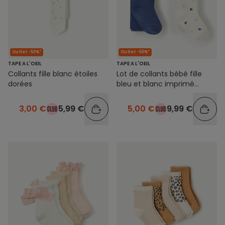
Outlet -50%*
Outlet -50%*
TAPE A L'OEIL
TAPE A L'OEIL
Collants fille blanc étoiles
Lot de collants bébé fille
dorées
bleu et blanc imprimé
cœurs
3,00 €
5,99 €
5,00 €
9,99 €