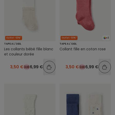
+1
Outlet -50%*
Outlet -50%*
TAPE A L'OEIL
TAPE A L'OEIL
Les collants bébé fille blanc
Collant fille en coton rose
et couleur dorée
3,50 €
6,99 €
3,50 €
6,99 €