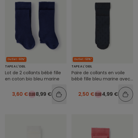
Outlet -60%*
Outlet -50%*
TAPE A L'OEIL
TAPE A L'OEIL
Lot de 2 collants bébé fille
Paire de collants en voile
en coton bio bleu marine
bébé fille bleu marine avec
détails ajourés
3,60 €
8,99 €
2,50 €
4,99 €