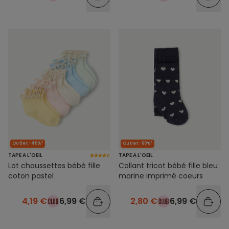
Outlet -40%*
Outlet -60%*
TAPE A L'OEIL
TAPE A L'OEIL
Lot chaussettes bébé fille
Collant tricot bébé fille bleu
coton pastel
marine imprimé coeurs
4,19 €
6,99 €
2,80 €
6,99 €