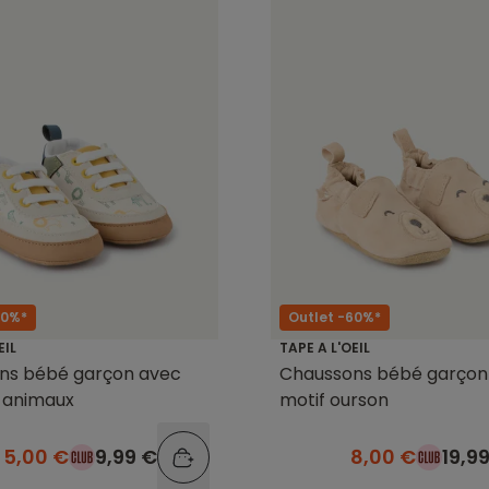
50%*
Outlet -60%*
EIL
TAPE A L'OEIL
ns bébé garçon avec
Chaussons bébé garçon
 animaux
motif ourson
5,00 €
9,99 €
8,00 €
19,9