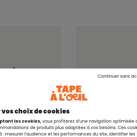
Continuer sans a
 vos choix de cookies
ptant les cookies,
vous profiterez d’une navigation optimisée 
mandations de produits plus adaptées à vos besoins. Ces cook
EIL
TAPE A L'OEIL
à : mesurer l’audience et les performances du site, identifier les
ns bébé garçon souple
Chaussons bébé garçon