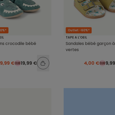
50%*
Outlet -60%*
EIL
TAPE A L'OEIL
ns crocodile bébé
Sandales bébé garçon à
vertes
9,99 €
19,99 €
4,00 €
9,9