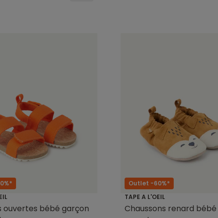
50%*
Outlet -60%*
EIL
TAPE A L'OEIL
s ouvertes bébé garçon
Chaussons renard bébé