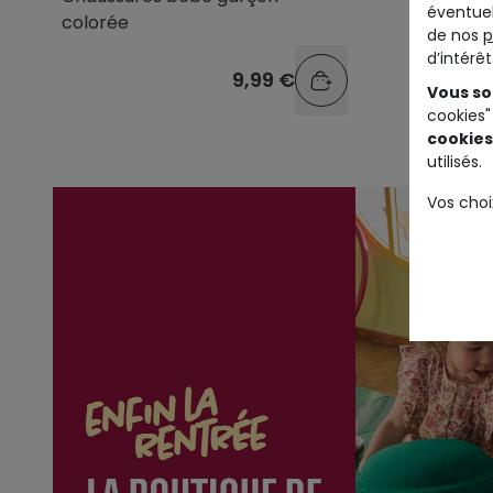
éventuel
colorée
motif ch
de nos
p
d’intérê
9,99 €
Vous so
cookies"
cookies
utilisés.
Vos choi