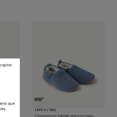
ccepter
ainsi que
ies
TAPE A L'OEIL
 marron
Chaussons bébé garçon bleu