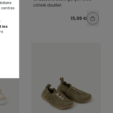
édiaire
côtelé douillet
 centres
9 €
15,99 €
e
 les
nt