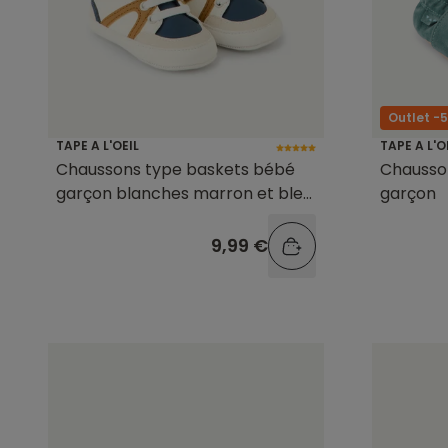
Outlet -
TAPE A L'OEIL
TAPE A L'O
Chaussons type baskets bébé
Chausso
garçon blanches marron et bleu
garçon
marine
9,99 €