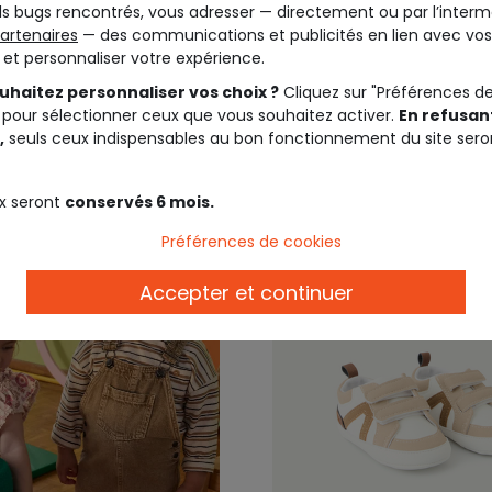
s bugs rencontrés, vous adresser — directement ou par l’interm
ien marron
motif renard
artenaires
— des communications et publicités en lien avec vos
t et personnaliser votre expérience.
19,99 €
19,9
uhaitez personnaliser vos choix ?
Cliquez sur "Préférences d
 pour sélectionner ceux que vous souhaitez activer.
En refusant
,
seuls ceux indispensables au bon fonctionnement du site sero
x seront
conservés 6 mois.
Préférences de cookies
Accepter et continuer