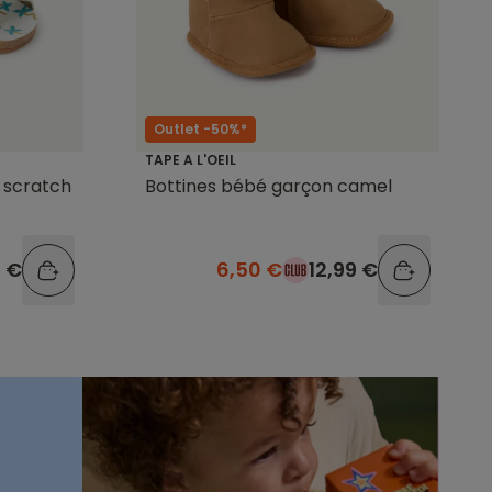
Outlet -50%*
TAPE A L'OEIL
 scratch
Bottines bébé garçon camel
9 €
6,50 €
12,99 €