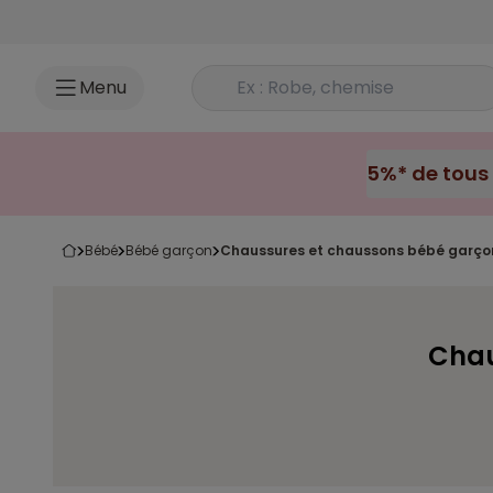
Accéder au contenu
Rechercher un produit
Menu
bébé
bébé garçon
chaussures et chaussons bébé garço
Chau