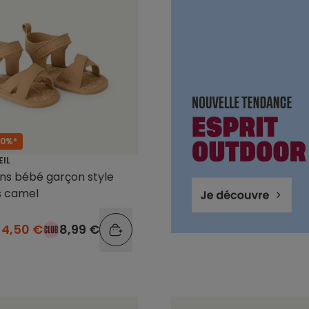
50%*
EIL
ns bébé garçon style
s camel
4,50 €
8,99 €