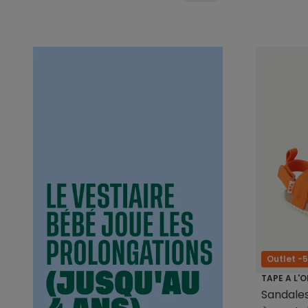
Outlet -
TAPE A L'O
Sandale