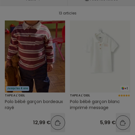
13 articles
+1
Jusqu'au 4 ans
TAPE A L'OEIL
TAPE A L'OEIL
Polo bébé garçon bordeaux
Polo bébé garçon blanc
rayé
imprimé message
12,99 €
5,99 €