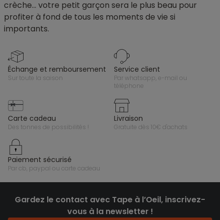
crèche… votre petit garçon sera le plus beau pour
profiter à fond de tous les moments de vie si
importants.
échange et remboursement
service client
sur toute la saison
par whatsapp, e-mail ou
téléphone
carte cadeau
livraison
des tonnes de possibilités !
gratuite dès 10€ d'achats
paiement sécurisé
par cb, paypal ou carte cadeau
Gardez le contact avec Tape à l’Oeil, inscrivez-
vous à la newsletter !