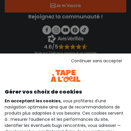
Je m'inscris
Rejoignez la communauté !
4.6/5
Basé sur 7 343 avis soumis à un contrôle
Voir l’attestation de confiance
Continuer sans accepter
Consulter les CGU
Téléchargez notre application
Découvrir notre application
Gérer vos choix de cookies
En acceptant les cookies,
vous profiterez d’une
navigation optimisée ainsi que de recommandations de
qui sommes-nous ?
produits plus adaptées à vos besoins. Ces cookies servent
à : mesurer l’audience et les performances du site,
besoin d'aide ?
identifier les éventuels bugs rencontrés, vous adresser —