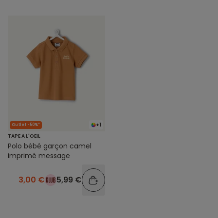
+1
Outlet -50%*
TAPE A L'OEIL
Polo bébé garçon camel
imprimé message
3,00 €
5,99 €