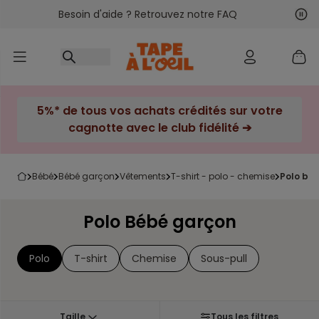
Besoin d'aide ? Retrouvez notre FAQ
Accéder au contenu
Sui
Pré
5%* de tous vos achats crédités sur votre
cagnotte avec le club fidélité ➔
bébé
bébé garçon
vêtements
t-shirt - polo - chemise
polo bé
Polo Bébé garçon
Polo
T-shirt
Chemise
Sous-pull
Taille
Tous les filtres