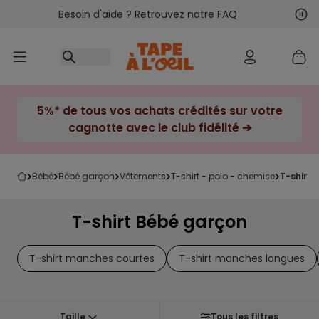
Besoin d'aide ? Retrouvez notre FAQ
Accéder au contenu
Sui
Pré
5%* de tous vos achats crédités sur votre
cagnotte avec le club fidélité ➔
bébé
bébé garçon
vêtements
t-shirt - polo - chemise
t-shirt
T-shirt Bébé garçon
T-shirt manches courtes
T-shirt manches longues
Taille
Tous les filtres