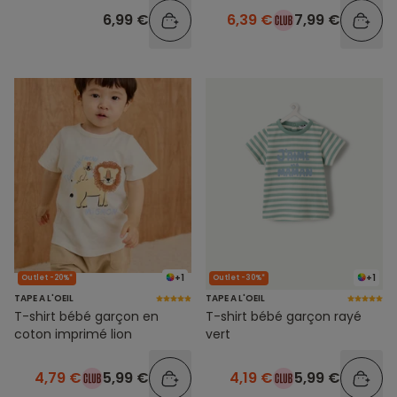
6,99 €
6,39 €
7,99 €
+1
+1
Outlet -20%*
Outlet -30%*
TAPE A L'OEIL
TAPE A L'OEIL
T-shirt bébé garçon en
T-shirt bébé garçon rayé
coton imprimé lion
vert
4,79 €
5,99 €
4,19 €
5,99 €