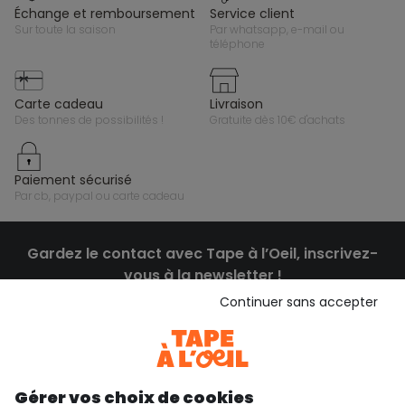
échange et remboursement
service client
sur toute la saison
par whatsapp, e-mail ou
téléphone
carte cadeau
livraison
des tonnes de possibilités !
gratuite dès 10€ d'achats
paiement sécurisé
par cb, paypal ou carte cadeau
Gardez le contact avec Tape à l’Oeil, inscrivez-
vous à la newsletter !
Continuer sans accepter
Je m'inscris
Rejoignez la communauté !
Gérer vos choix de cookies