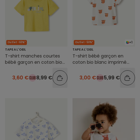
+1
Outlet -60%*
Outlet -50%*
TAPE A L'OEIL
TAPE A L'OEIL
T-shirt manches courtes
T-shirt bébé garçon en
bébé garçon en coton bio
coton bio blanc imprimé
jaune
tigres oranges
3,60 €
8,99 €
3,00 €
5,99 €