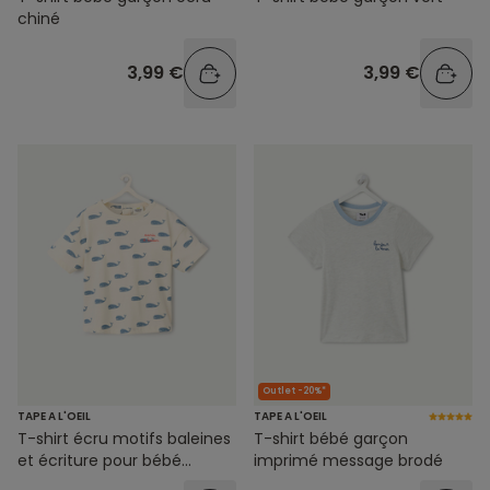
chiné
3,99 €
3,99 €
Outlet -20%*
TAPE A L'OEIL
TAPE A L'OEIL
T-shirt écru motifs baleines
T-shirt bébé garçon
et écriture pour bébé
imprimé message brodé
garçon