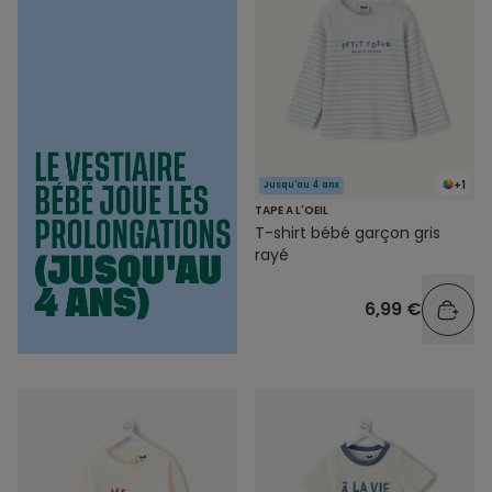
+1
Jusqu'au 4 ans
TAPE A L'OEIL
T-shirt bébé garçon gris
rayé
6,99 €