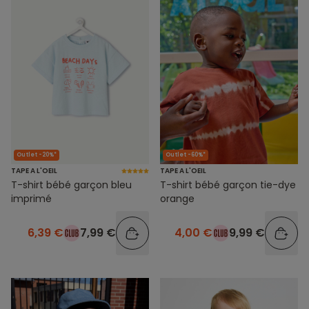
Outlet -20%*
Outlet -60%*
TAPE A L'OEIL
TAPE A L'OEIL
T-shirt bébé garçon bleu
T-shirt bébé garçon tie-dye
imprimé
orange
6,39 €
7,99 €
4,00 €
9,99 €