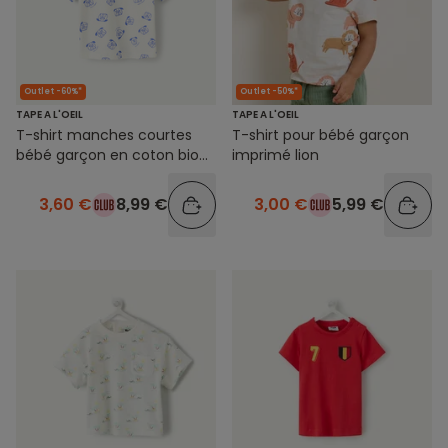
Outlet -60%*
Outlet -50%*
TAPE A L'OEIL
TAPE A L'OEIL
T-shirt manches courtes
T-shirt pour bébé garçon
bébé garçon en coton bio
imprimé lion
blanc imprimé tête de
chiens
3,60 €
8,99 €
3,00 €
5,99 €