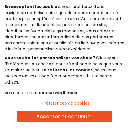
En acceptant les cookies,
vous profiterez d’une
4.6/5
navigation optimisée ainsi que de recommandations de
Basé sur 7 339 avis soumis à un contrôle
produits plus adaptées à vos besoins. Ces cookies servent
Voir l’attestation de confiance
à : mesurer l’audience et les performances du site,
Consulter les CGU
Téléchargez notre application
identifier les éventuels bugs rencontrés, vous adresser —
directement ou par l’intermédiaire de nos
partenaires
—
des communications et publicités en lien avec vos centres
Découvrir notre application
d’intérêt et personnaliser votre expérience.
Vous souhaitez personnaliser vos choix ?
Cliquez sur
"Préférences de cookies" pour sélectionner ceux que vous
souhaitez activer.
En refusant les cookies,
seuls ceux
qui sommes-nous ?
indispensables au bon fonctionnement du site seront
utilisés.
besoin d'aide ?
Vos choix seront
conservés 6 mois.
le club fidélité
Préférences de cookies
notre catalogue
Accepter et continuer