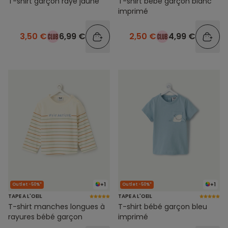
T-shirt garçon rayé jaune
T-shirt bébé garçon blanc
imprimé
3,50 €
6,99 €
2,50 €
4,99 €
+1
+1
Outlet -50%*
Outlet -50%*
TAPE A L'OEIL
TAPE A L'OEIL
T-shirt manches longues à
T-shirt bébé garçon bleu
rayures bébé garçon
imprimé