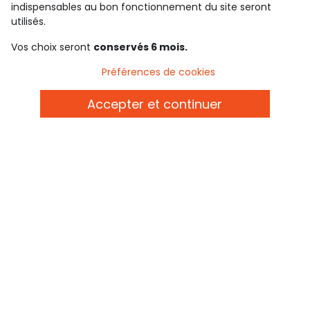
Téléchargez notre application
indispensables au bon fonctionnement du site seront
utilisés.
Vos choix seront
conservés 6 mois.
Découvrir notre application
Préférences de cookies
Accepter et continuer
qui sommes-nous ?
besoin d'aide ?
le club fidélité
notre catalogue
Conditions générales de ventes et d'utilisation
Conditions d’utilisation des réseaux sociaux
Politique de confidentialité
*Conditions des offres
Cookies et données personnelles
Accessibilité : partiellement conforme