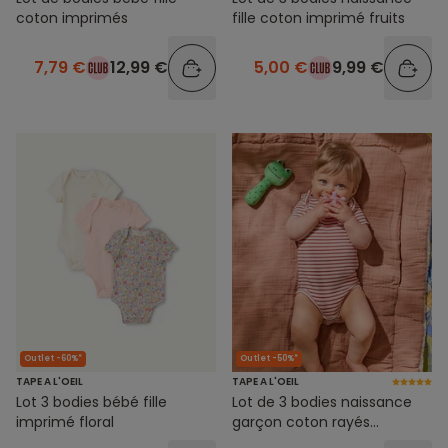
coton imprimés
fille coton imprimé fruits
7,79 €
12,99 €
5,00 €
9,99 €
Outlet -60%*
Outlet -50%*
TAPE A L'OEIL
TAPE A L'OEIL
Lot 3 bodies bébé fille
Lot de 3 bodies naissance
imprimé floral
garçon coton rayés
imprimé