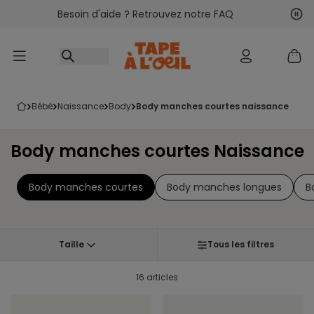
Besoin d'aide ? Retrouvez notre FAQ
Accéder au contenu
Sui
Pré
bébé
naissance
body
body manches courtes naissance
Body manches courtes Naissance
Body manches courtes
Body manches longues
B
Taille
Tous les filtres
16 articles