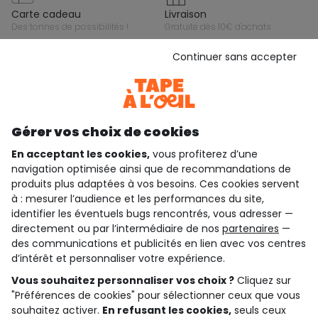
carte cadeau
livraison
des tonnes de possibilités !
gratuite dès 10€ d'achats
Continuer sans accepter
paiement sécurisé
par cb, paypal ou carte cadeau
Gérer vos choix de cookies
Gardez le contact avec Tape à l’Oeil, inscrivez-
vous à la newsletter !
En acceptant les cookies,
vous profiterez d’une
navigation optimisée ainsi que de recommandations de
Je m'inscris
produits plus adaptées à vos besoins. Ces cookies servent
à : mesurer l’audience et les performances du site,
Rejoignez la communauté !
identifier les éventuels bugs rencontrés, vous adresser —
directement ou par l’intermédiaire de nos
partenaires
—
des communications et publicités en lien avec vos centres
d’intérêt et personnaliser votre expérience.
4.6/5
Vous souhaitez personnaliser vos choix ?
Cliquez sur
Basé sur 7 323 avis soumis à un contrôle
"Préférences de cookies" pour sélectionner ceux que vous
Voir l’attestation de confiance
souhaitez activer.
En refusant les cookies,
seuls ceux
Consulter les CGU