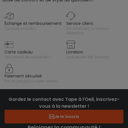
échange et remboursement
service client
sur toute la saison
par whatsapp, e-mail ou
téléphone
carte cadeau
livraison
des tonnes de possibilités !
gratuite dès 10€ d'achats
paiement sécurisé
par cb, paypal ou carte cadeau
Gardez le contact avec Tape à l’Oeil, inscrivez-
vous à la newsletter !
Je m'inscris
Rejoignez la communauté !