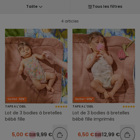
Taille
Tous les filtres
4 articles
Outlet -50%*
Outlet -50%*
TAPE A L'OEIL
TAPE A L'OEIL
Lot de 3 bodies à bretelles
Lot de 3 bodies à bretelles
bébé fille
bébé fille imprimés
5,00 €
9,99 €
6,50 €
12,99 €