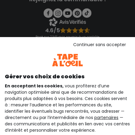
4.6/5
Basé sur 7 343 avis soumis à un contrôle
Voir l’attestation de confiance
Continuer sans accepter
Consulter les CGU
Téléchargez notre application
Découvrir notre application
Gérer vos choix de cookies
En acceptant les cookies,
vous profiterez d’une
navigation optimisée ainsi que de recommandations de
qui sommes-nous ?
produits plus adaptées à vos besoins. Ces cookies servent
à : mesurer l’audience et les performances du site,
besoin d'aide ?
identifier les éventuels bugs rencontrés, vous adresser —
directement ou par l’intermédiaire de nos
partenaires
—
le club fidélité
des communications et publicités en lien avec vos centres
d’intérêt et personnaliser votre expérience.
notre catalogue