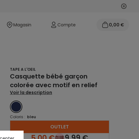
Suivan
Précéd
Magasin
Compte
0,00 €
TAPE A L'OEIL
Casquette bébé garçon
colorée avec motif en relief
Voir la description
BLEU
Coloris :
bleu
OUTLET
5,00 €
9,99 €
ccepter