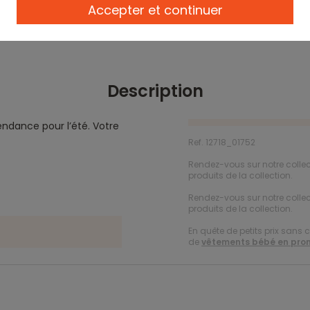
Accepter et continuer
Description
endance pour l’été. Votre
Ref. 12718_01752
Rendez-vous sur notre collec
produits de la collection.
Rendez-vous sur notre colle
produits de la collection.
En quête de petits prix sans 
de
vêtements bébé en pro