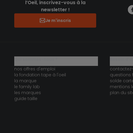
l’Oeil, inscrivez-vous à la
newsletter !
Je m'inscris
qui sommes-nous ?
besoin d'a
nos offres d'emploi
contactez
la fondation tape à l'oeil
questions 
la marque
solde car
le family lab
mentions l
les marques
plan du sit
guide taille