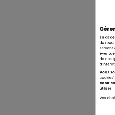
Gérer
En acce
de recom
servent 
éventuel
de nos
p
d’intérê
Vous so
cookies"
cookies
utilisés.
Vos choi