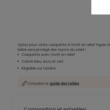
Optez pour cette casquette à motif en relief hyper t
bébé sera protégé des rayons du soleil !
Casquette avec motif en relief
Coloris bleu, écru et vert
Réglable sur l’arrière
Consultez le
guide des tailles
Composition et entretien