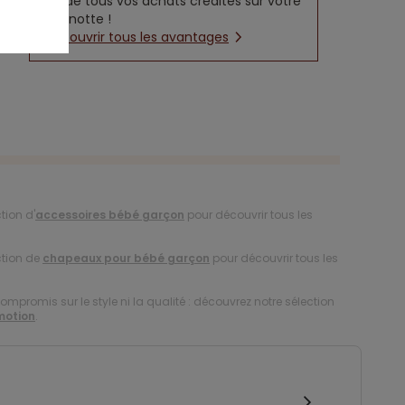
5% de tous vos achats crédités sur votre
cagnotte !
Découvrir tous les avantages
tion d'
accessoires bébé garçon
pour découvrir tous les
ction de
chapeaux pour bébé garçon
pour découvrir tous les
compromis sur le style ni la qualité : découvrez notre sélection
motion
.