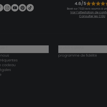
4.6/5
Basé sur 7 323 avis soumis à un
Voir l’attestation de con
Consulter les CGU
ide ?
le club fidélité
-nous
programme de fidélité
fréquentes
te cadeau
égales
e