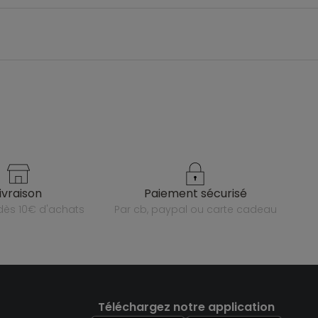
livraison
paiement sécurisé
e dès 10€ d'achats
par cb, paypal ou carte cadeau
Téléchargez notre application