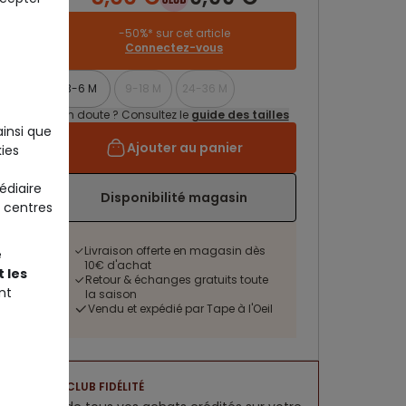
-50%* sur cet article
Connectez-vous
3-6 M
9-18 M
24-36 M
Un doute ? Consultez le
guide des tailles
ainsi que
Ajouter au panier
ies
édiaire
Disponibilité magasin
 centres
Livraison offerte en magasin dès
e
10€ d'achat
 les
Retour & échanges gratuits toute
nt
la saison
Vendu et expédié par Tape à l'Oeil
CLUB FIDÉLITÉ