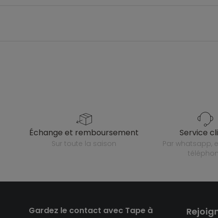
échange et remboursement
service cl
sur toute la saison
par whatsapp, e-mail ou
télépho
Gardez le contact avec Tape à
Rejoig