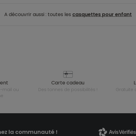
A découvrir aussi : toutes les
casquettes pour enfant
ient
carte cadeau
des tonnes de possibilités !
gratuit
ne
nez la communauté !