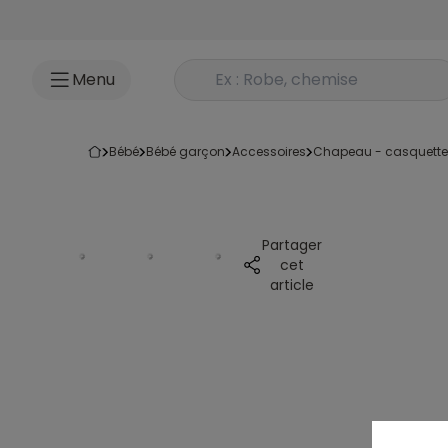
Accéder au contenu
Rechercher un produit
Menu
bébé
bébé garçon
accessoires
chapeau - casquette
Partager
cet
article