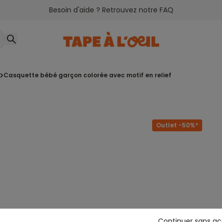
Besoin d'aide ? Retrouvez notre FAQ
casquette bébé garçon colorée avec motif en relief
Outlet -50%*
Continuer sans a