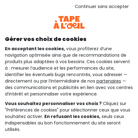
Voir l’attestation de confiance
Continuer sans accepter
Consulter les CGU
Téléchargez notre application
Découvrir notre application
Gérer vos choix de cookies
En acceptant les cookies,
vous profiterez d’une
navigation optimisée ainsi que de recommandations de
qui sommes-nous ?
produits plus adaptées à vos besoins. Ces cookies servent
à : mesurer l’audience et les performances du site,
besoin d'aide ?
identifier les éventuels bugs rencontrés, vous adresser —
directement ou par l’intermédiaire de nos
partenaires
—
le club fidélité
des communications et publicités en lien avec vos centres
d’intérêt et personnaliser votre expérience.
notre catalogue
Vous souhaitez personnaliser vos choix ?
Cliquez sur
"Préférences de cookies" pour sélectionner ceux que vous
souhaitez activer.
En refusant les cookies,
seuls ceux
indispensables au bon fonctionnement du site seront
Conditions générales de ventes et d'utilisation
Conditions d’utilisation des réseaux sociaux
utilisés.
Politique de confidentialité
*Conditions des offres