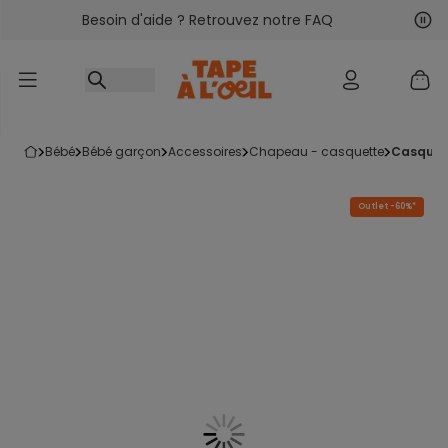
Besoin d'aide ? Retrouvez notre FAQ
Accéder au contenu
Sui
Pré
bébé
bébé garçon
accessoires
chapeau - casquette
casque
Outlet -60%*