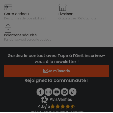
carte cadeau
livraison
des tonnes de possibilités !
gratuite dès 10€ d'achats
paiement sécurisé
par cb, paypal ou carte cadeau
Gardez le contact avec Tape à l’Oeil, inscrivez-
vous à la newsletter !
Je m'inscris
Rejoignez la communauté !
4.6/5
Basé sur 7 323 avis soumis à un contrôle