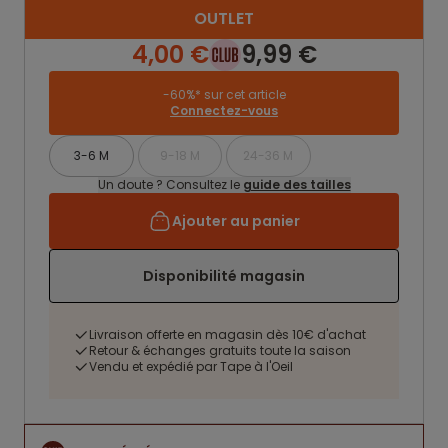
OUTLET
4,00 €
9,99 €
-60%* sur cet article
Connectez-vous
3-6 M
9-18 M
24-36 M
Un doute ? Consultez le
guide des tailles
Ajouter au panier
Disponibilité magasin
Livraison offerte en magasin dès 10€ d'achat
Retour & échanges gratuits toute la saison
Vendu et expédié par Tape à l'Oeil