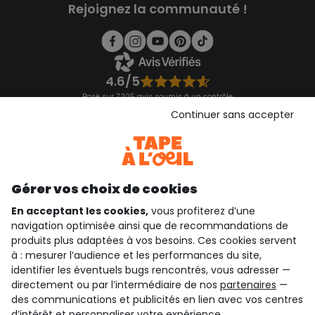
Rejoignez la communauté !
4.6/5
Basé sur 7 305 avis soumis à un contrôle
Voir l’attestation de confiance
Continuer sans accepter
Consulter les CGU
Téléchargez notre application
Découvrir notre application
Gérer vos choix de cookies
En acceptant les cookies,
vous profiterez d’une
navigation optimisée ainsi que de recommandations de
qui sommes-nous ?
produits plus adaptées à vos besoins. Ces cookies servent
à : mesurer l’audience et les performances du site,
besoin d'aide ?
identifier les éventuels bugs rencontrés, vous adresser —
directement ou par l’intermédiaire de nos
partenaires
—
le club fidélité
des communications et publicités en lien avec vos centres
d’intérêt et personnaliser votre expérience.