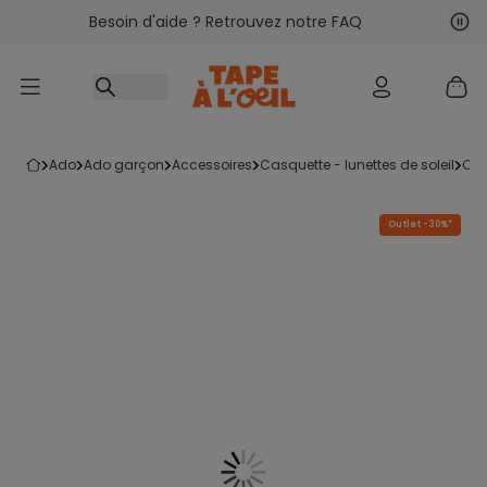
Besoin d'aide ? Retrouvez notre FAQ
Accéder au contenu
Sui
Pré
ado
ado garçon
accessoires
casquette - lunettes de soleil
ca
Outlet -30%*