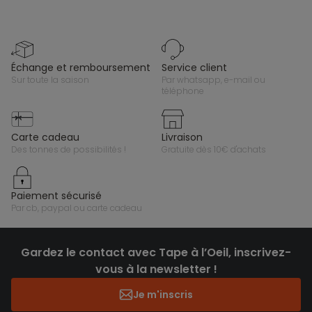
échange et remboursement
service client
sur toute la saison
par whatsapp, e-mail ou
téléphone
carte cadeau
livraison
des tonnes de possibilités !
gratuite dès 10€ d'achats
paiement sécurisé
par cb, paypal ou carte cadeau
Gardez le contact avec Tape à l’Oeil, inscrivez-
vous à la newsletter !
Je m'inscris