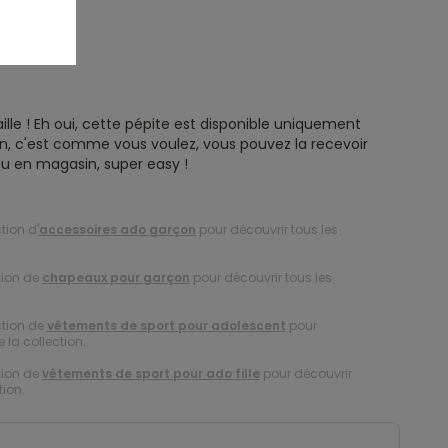
ille ! Eh oui, cette pépite est disponible uniquement
ison, c'est comme vous voulez, vous pouvez la recevoir
u en magasin, super easy !
tion d'
accessoires ado garçon
pour découvrir tous les
tion de
chapeaux pour garçon
pour découvrir tous les
ction de
vêtements de sport pour adolescent
pour
 la collection.
tion de
vêtements de sport pour ado fille
pour découvrir
tion.