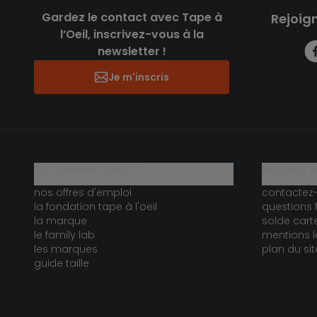
Gardez le contact avec Tape à
Rejoig
l’Oeil, inscrivez-vous à la
newsletter !
Je m'inscris
qui sommes-nous ?
besoin d'a
nos offres d'emploi
contactez
la fondation tape à l'oeil
questions 
la marque
solde car
le family lab
mentions l
les marques
plan du sit
guide taille