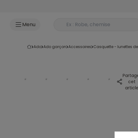
Accéder au contenu
Rechercher un produit
Menu
ado
ado garçon
accessoires
casquette - lunettes de
Partag
cet
articl