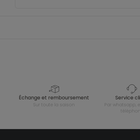
échange et remboursement
service cl
sur toute la saison
par whatsapp, e-mail ou
télépho