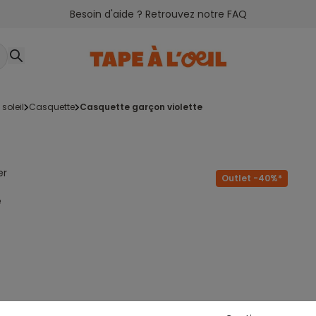
Besoin d'aide ? Retrouvez notre FAQ
 soleil
casquette
casquette garçon violette
er
Outlet -40%*
e