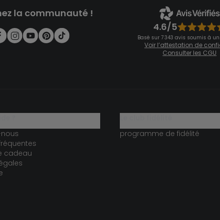
nez la communauté !
4.6/5
Basé sur 7 343 avis soumis à un
Voir l’attestation de con
Consulter les CGU
ide ?
le club fidélité
-nous
programme de fidélité
fréquentes
te cadeau
égales
e