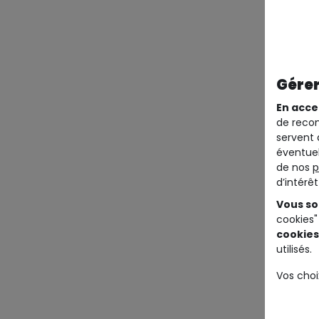
Gérer
En acce
de recom
servent 
éventuel
de nos
p
d’intérê
Vous so
cookies"
cookies
utilisés.
Vos choi