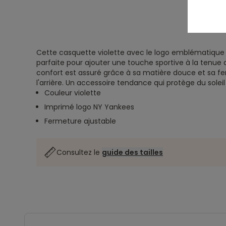
Cette casquette violette avec le logo emblématique
parfaite pour ajouter une touche sportive à la tenue 
confort est assuré grâce à sa matière douce et sa fe
l'arrière. Un accessoire tendance qui protège du soleil
Couleur violette
Imprimé logo NY Yankees
Fermeture ajustable
Consultez le
guide des tailles