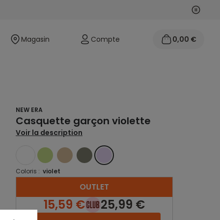
Suivan
Précéd
Magasin
Compte
0,00 €
NEW ERA
Casquette garçon violette
Voir la description
BLANC
VERT
BEIGE
VERT
VIOLET
Coloris :
violet
OUTLET
15,59 €
25,99 €