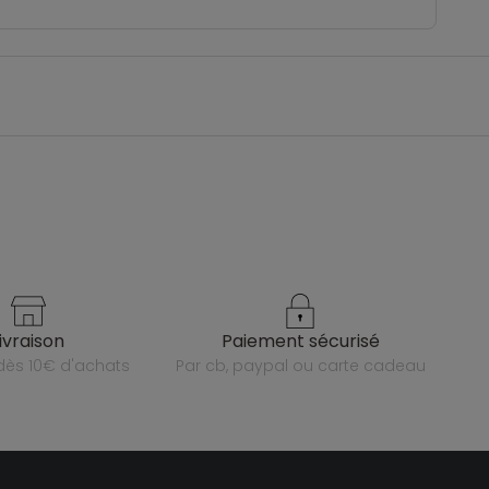
livraison
paiement sécurisé
e dès 10€ d'achats
par cb, paypal ou carte cadeau