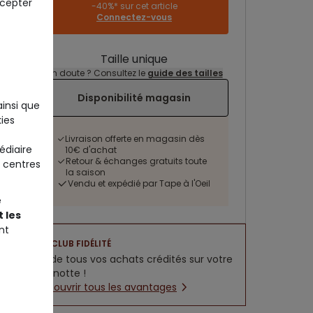
ccepter
-40%* sur cet article
Connectez-vous
Taille unique
Un doute ? Consultez le
guide des tailles
Disponibilité magasin
ainsi que
ies
Livraison offerte en magasin dès
édiaire
10€ d'achat
Retour & échanges gratuits toute
 centres
la saison
Vendu et expédié par Tape à l'Oeil
e
 les
nt
CLUB FIDÉLITÉ
5% de tous vos achats crédités sur votre
cagnotte !
Découvrir tous les avantages