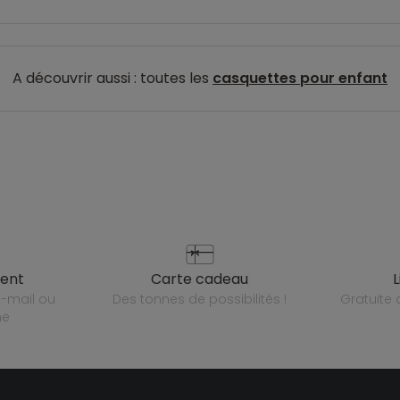
A découvrir aussi : toutes les
casquettes pour enfant
ient
carte cadeau
des tonnes de possibilités !
gratuit
ne