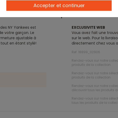
Accepter et continuer
Description
 des NY Yankees est
EXCLUSIVITE WEB
de votre garçon. Le
Vous avez fait une trouva
rmeture ajustable à
sur le web. Pour la livra
 tout en étant stylé!
directement chez vous o
Ref. 18899_02906
Rendez-vous sur notre collec
produits de la collection.
Rendez-vous sur notre sélec
produits de la collection.
Rendez-vous sur notre colle
découvrir tous les produits de
Rendez-vous sur notre sélec
tous les produits de la collec