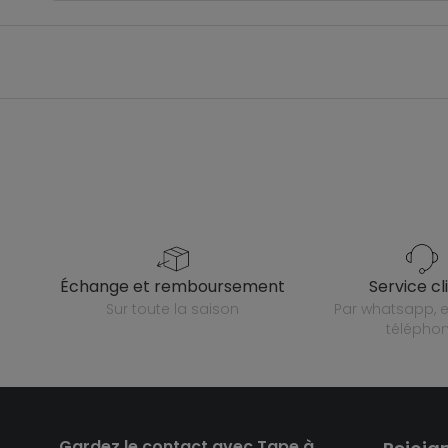
échange et remboursement
service cl
sur toute la saison
par whatsapp, e-mail ou
télépho
Gardez le contact avec Tape à