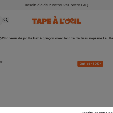
Besoin d'aide ? Retrouvez notre FAQ
chapeau de paille bébé garçon avec bande de tissu imprimé feuill
er
Outlet -50%*
e