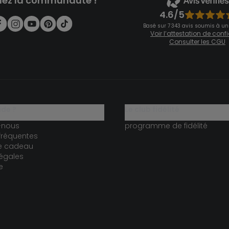
nez la communauté !
4.6/5
Basé sur 7 343 avis soumis à un
Voir l’attestation de con
Consulter les CGU
ide ?
le club fidélité
-nous
programme de fidélité
fréquentes
te cadeau
égales
e