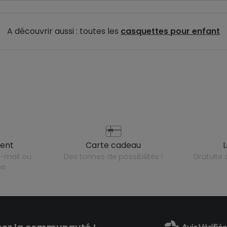
A découvrir aussi : toutes les
casquettes pour enfant
ient
carte cadeau
des tonnes de possibilités !
gratuit
ne