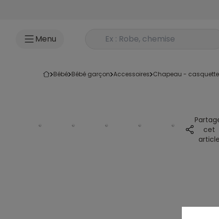
Accéder au contenu
Rechercher un produit
Menu
bébé
bébé garçon
accessoires
chapeau - casquette
Partag
cet
articl