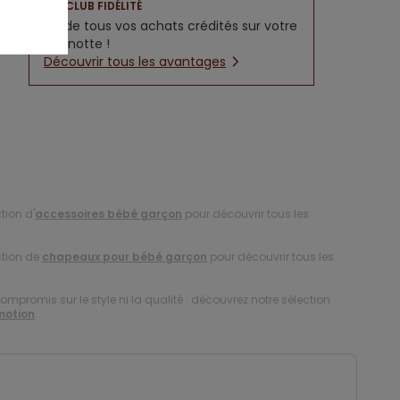
CLUB FIDÉLITÉ
5% de tous vos achats crédités sur votre
cagnotte !
Découvrir tous les avantages
tion d'
accessoires bébé garçon
pour découvrir tous les
ction de
chapeaux pour bébé garçon
pour découvrir tous les
compromis sur le style ni la qualité : découvrez notre sélection
motion
.