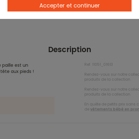
Accepter et continuer
Description
Ref. 11051_01613
 paille est un
tête aux pieds !
Rendez-vous sur notre collec
produits de la collection.
Rendez-vous sur notre colle
produits de la collection.
En quête de petits prix sans 
de
vêtements bébé en pro