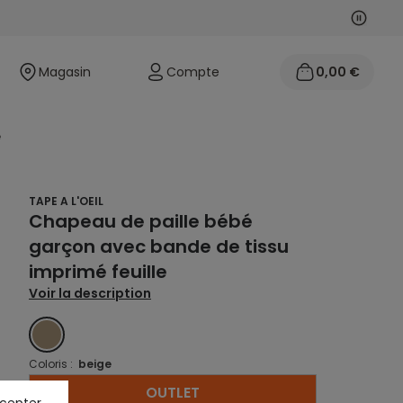
Suivan
Précéd
Magasin
Compte
0,00 €
e
TAPE A L'OEIL
Chapeau de paille bébé
garçon avec bande de tissu
imprimé feuille
Voir la description
BEIGE
Coloris :
beige
OUTLET