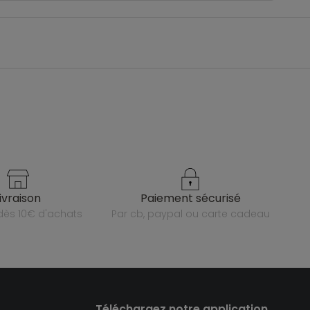
livraison
paiement sécurisé
e dès 10€ d'achats
par cb, paypal ou carte cadeau
Téléchargez notre application