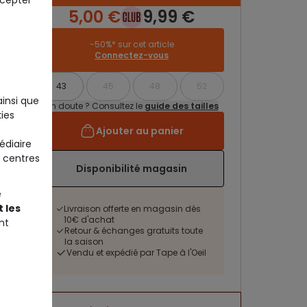
ccepter
5,00 €
9,99 €
-50%* sur cet article
Connectez-vous
43
45
48
52
ainsi que
Un doute ? Consultez le
guide des tailles
ies
Ajouter au panier
édiaire
 centres
Disponibilité magasin
e
 les
Livraison offerte en magasin dès
10€ d'achat
nt
Retour & échanges gratuits toute
la saison
Vendu et expédié par Tape à l'Oeil