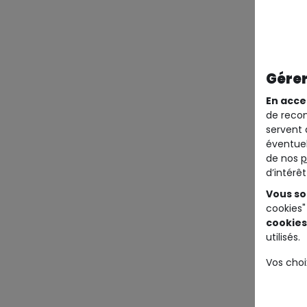
Gérer
En acce
de recom
servent 
éventuel
de nos
p
d’intérê
Vous so
cookies"
cookies
utilisés.
Vos choi