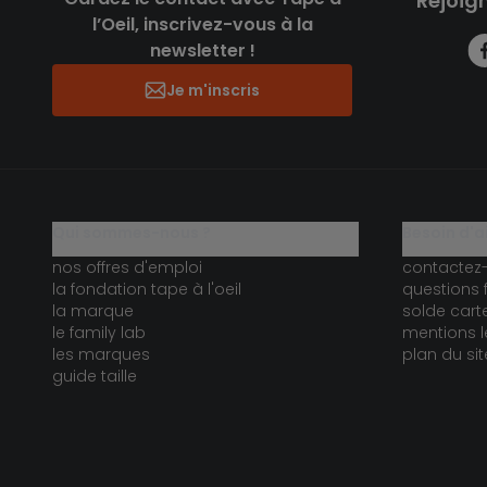
Rejoig
l’Oeil, inscrivez-vous à la
newsletter !
Je m'inscris
qui sommes-nous ?
besoin d'a
nos offres d'emploi
contactez
la fondation tape à l'oeil
questions 
la marque
solde car
le family lab
mentions l
les marques
plan du sit
guide taille