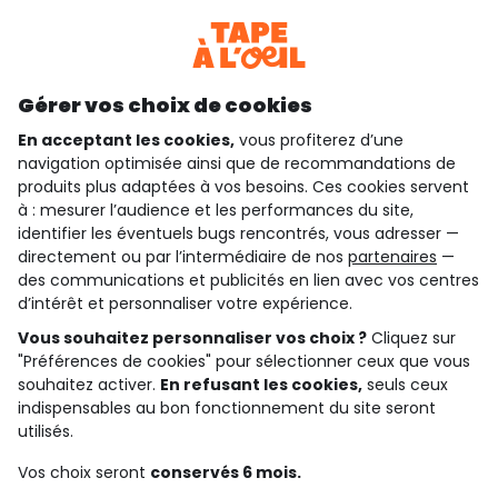
Téléchargez notre application
Découvrir notre application
Gérer vos choix de cookies
En acceptant les cookies,
vous profiterez d’une
navigation optimisée ainsi que de recommandations de
qui sommes-nous ?
produits plus adaptées à vos besoins. Ces cookies servent
à : mesurer l’audience et les performances du site,
besoin d'aide ?
identifier les éventuels bugs rencontrés, vous adresser —
directement ou par l’intermédiaire de nos
partenaires
—
le club fidélité
des communications et publicités en lien avec vos centres
d’intérêt et personnaliser votre expérience.
notre catalogue
Vous souhaitez personnaliser vos choix ?
Cliquez sur
"Préférences de cookies" pour sélectionner ceux que vous
souhaitez activer.
En refusant les cookies,
seuls ceux
indispensables au bon fonctionnement du site seront
Conditions générales de ventes et d'utilisation
Conditions d’utilisation des réseaux sociaux
utilisés.
Politique de confidentialité
*Conditions des offres
Vos choix seront
conservés 6 mois.
Cookies et données personnelles
Accessibilité : partiellement conforme