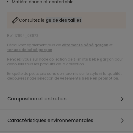
Matière douce et confortable
Consultez le
guide des tailles
Ref. 17694_03672
Découvrez également plus de
vêtements bébé garçon
et
tenues de bébé garçon
.
Rendez-vous sur notre collection de
t-shirts bébé garçon
pour
découvrir tous les produits de la collection.
En quête de petits prix sans compromis sur le style ni la qualité :
découvrez notre sélection de
vêtements bébé en promotion
.
Composition et entretien
Caractéristiques environnementales