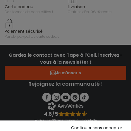
carte cadeau
livraison
des tonnes de possibilités !
gratuite dès 10€ d'achats
paiement sécurisé
par cb, paypal ou carte cadeau
Gardez le contact avec Tape à l’Oeil, inscrivez-
vous à la newsletter !
Je m'inscris
Rejoignez la communauté !
4.6/5
Basé sur 7 339 avis soumis à un contrôle
Voir l’attestation de confiance
Continuer sans accepter
Consulter les CGU