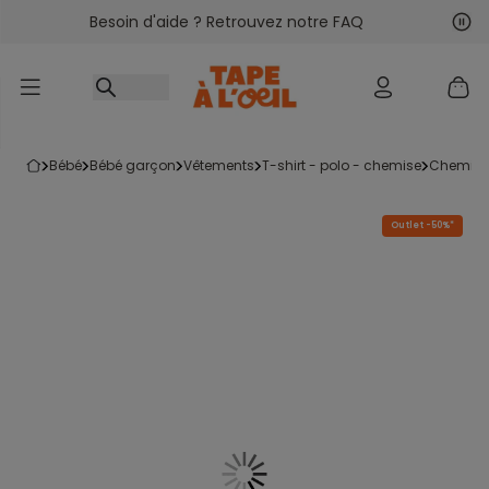
Besoin d'aide ? Retrouvez notre FAQ
Accéder au contenu
Sui
Pré
bébé
bébé garçon
vêtements
t-shirt - polo - chemise
chemise
Outlet -50%*