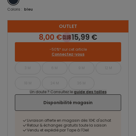
Coloris :
bleu
OUTLET
8,00 €
15,99 €
-50%* sur cet article
Connectez-vous
3 M
6 M
9 M
12 M
18 M
24 M
36 M
Un doute ? Consultez le
guide des tailles
Disponibilité magasin
Livraison offerte en magasin dès 10€ d'achat
Retour & échanges gratuits toute la saison
Vendu et expédié par Tape à l'Oeil