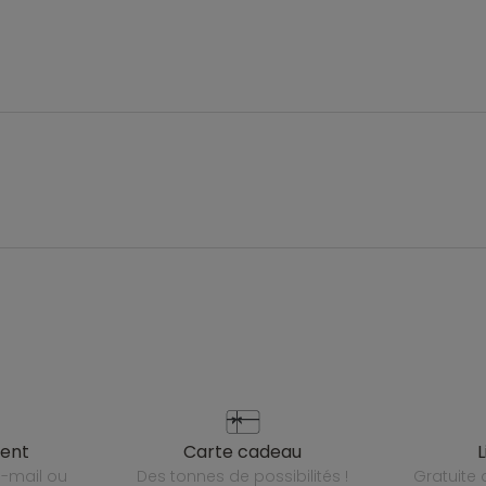
ient
carte cadeau
des tonnes de possibilités !
gratuit