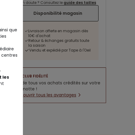
Un doute ? Consultez le
guide des tailles
Disponibilité magasin
ainsi que
Livraison offerte en magasin dès
10€ d'achat
ies
Retour & échanges gratuits toute
la saison
édiaire
Vendu et expédié par Tape à l'Oeil
 centres
e
CLUB FIDÉLITÉ
 les
5% de tous vos achats crédités sur votre
nt
cagnotte !
Découvrir tous les avantages