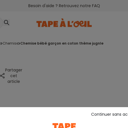
Besoin d'aide ? Retrouvez notre FAQ
e
chemise
chemise bébé garçon en coton thème jugnle
Partager
cet
article
Continuer sans a