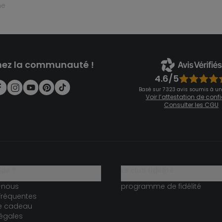
ne
nez la communauté !
4.6/5
Basé sur 7 323 avis soumis à un
Voir l’attestation de con
Consulter les CGU
ide ?
le club fidélité
-nous
programme de fidélité
fréquentes
te cadeau
égales