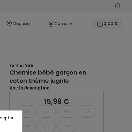
Suivan
Précéd
Magasin
Compte
0,00 €
TAPE A L'OEIL
Chemise bébé garçon en
coton thème jugnle
Voir la description
15,99 €
3 M
6 M
9 M
12 M
ccepter
18 M
23 M
36 M