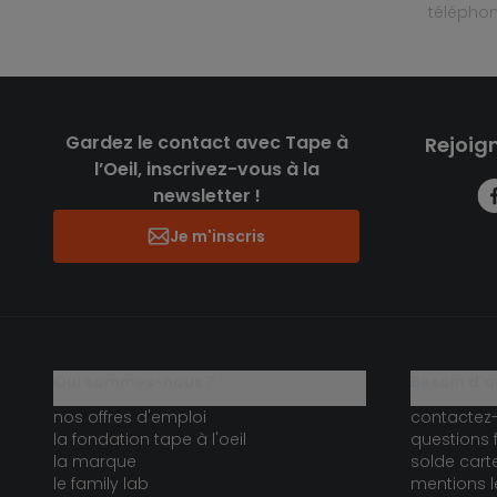
télépho
Gardez le contact avec Tape à
Rejoig
l’Oeil, inscrivez-vous à la
newsletter !
Je m'inscris
qui sommes-nous ?
besoin d'a
nos offres d'emploi
contactez
la fondation tape à l'oeil
questions 
la marque
solde car
le family lab
mentions l