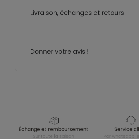
Livraison, échanges et retours
Donner votre avis !
échange et remboursement
service cl
sur toute la saison
par whatsapp, e-mail ou