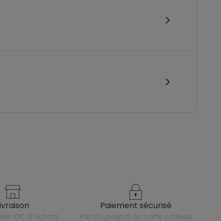
livraison
paiement sécurisé
e dès 10€ d'achats
par cb, paypal ou carte cadeau