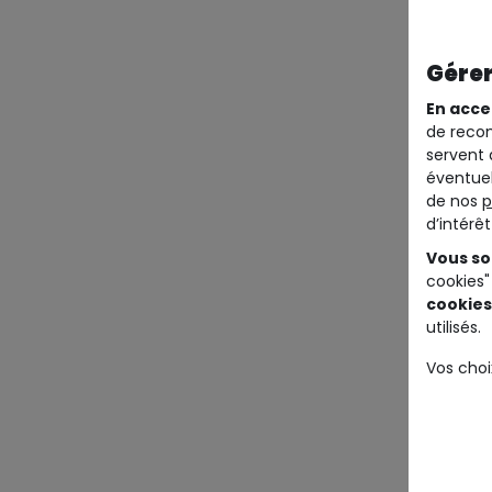
Gérer
En acce
de recom
servent 
éventuel
de nos
p
d’intérê
Vous so
cookies"
cookies
utilisés.
Vos choi