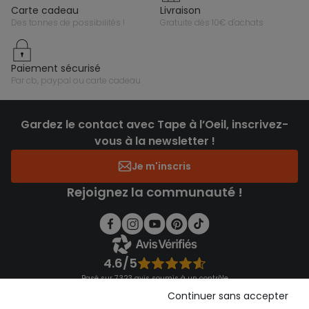
carte cadeau
livraison
des tonnes de possibilités !
gratuite dès 10€ d'achats
paiement sécurisé
par cb, paypal ou carte cadeau
Gardez le contact avec Tape à l’Oeil, inscrivez-
vous à la newsletter !
Je m'inscris
Rejoignez la communauté !
4.6/5
Basé sur 7 323 avis soumis à un contrôle
Voir l’attestation de confiance
Continuer sans accepter
Consulter les CGU