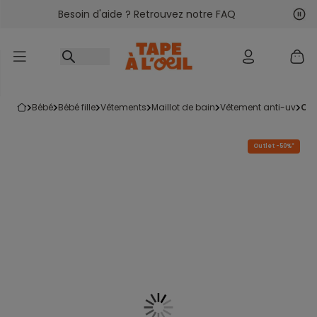
Besoin d'aide ? Retrouvez notre FAQ
Accéder au contenu
Sui
Pré
bébé
bébé fille
vêtements
maillot de bain
vêtement anti-uv
co
Outlet -50%*