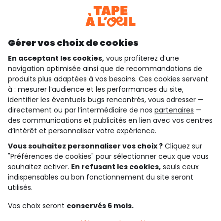
Téléchargez notre application
Découvrir notre application
Gérer vos choix de cookies
En acceptant les cookies,
vous profiterez d’une
navigation optimisée ainsi que de recommandations de
qui sommes-nous ?
produits plus adaptées à vos besoins. Ces cookies servent
à : mesurer l’audience et les performances du site,
besoin d'aide ?
identifier les éventuels bugs rencontrés, vous adresser —
directement ou par l’intermédiaire de nos
partenaires
—
le club fidélité
des communications et publicités en lien avec vos centres
d’intérêt et personnaliser votre expérience.
notre catalogue
Vous souhaitez personnaliser vos choix ?
Cliquez sur
"Préférences de cookies" pour sélectionner ceux que vous
souhaitez activer.
En refusant les cookies,
seuls ceux
indispensables au bon fonctionnement du site seront
Conditions générales de ventes et d'utilisation
Conditions d’utilisation des réseaux sociaux
utilisés.
Politique de confidentialité
*Conditions des offres
Vos choix seront
conservés 6 mois.
Cookies et données personnelles
Accessibilité : partiellement conforme