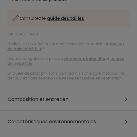
Consultez le
guide des tailles
Ref. 16486_01431
Profitez-en pour découvrir notre collection complète de
maillot
de bain bébé fille
!
Découvrez également plus de
vêtements bébé fille
et
tenues
de bébé fille
.
En quête de petits prix sans compromis sur le style ni la qualité :
découvrez notre sélection de
vêtements bébé en promotion
.
Composition et entretien
Caractéristiques environnementales