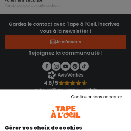
paiement sécurisé
par cb, paypal ou carte cadeau
Gardez le contact avec Tape à l’Oeil, inscrivez-
vous à la newsletter !
Je m'inscris
Rejoignez la communauté !
4.6/5
Basé sur 7 339 avis soumis à un contrôle
Voir l’attestation de confiance
Continuer sans accepter
Consulter les CGU
Téléchargez notre application
Découvrir notre application
Gérer vos choix de cookies