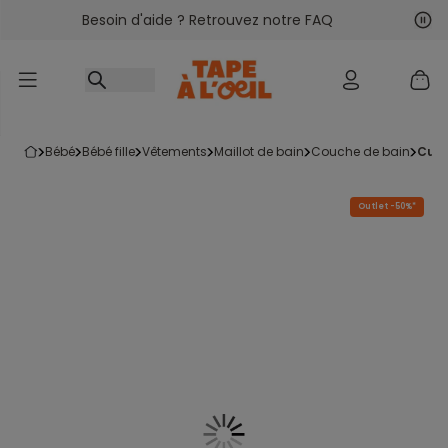
Besoin d'aide ? Retrouvez notre FAQ
Accéder au contenu
Sui
Pré
bébé
bébé fille
vêtements
maillot de bain
couche de bain
cul
Outlet -50%*