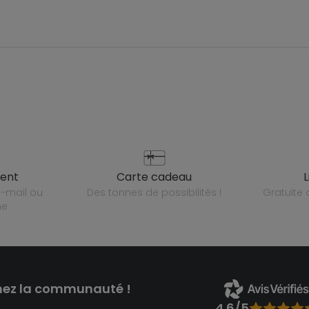
ient
carte cadeau
des tonnes de possibilités !
gratuit
ne
nez la communauté !
4.6/5