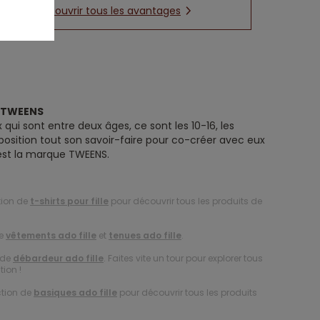
Découvrir tous les avantages
e TWEENS
 qui sont entre deux âges, ce sont les 10-16, les
position tout son savoir-faire pour co-créer avec eux
’est la marque TWEENS.
tion de
t-shirts pour fille
pour découvrir tous les produits de
de
vêtements ado fille
et
tenues ado fille
.
 de
débardeur ado fille
. Faites vite un tour pour explorer tous
tion !
ction de
basiques ado fille
pour découvrir tous les produits