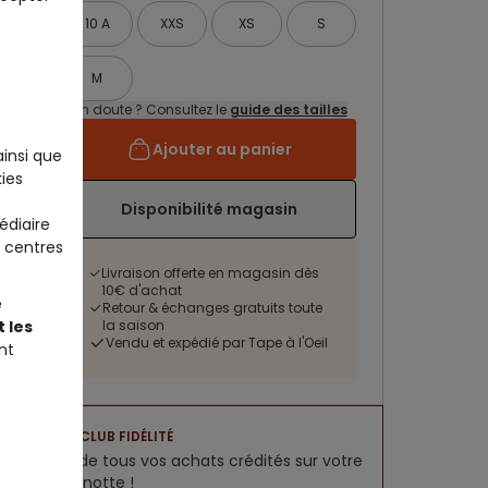
10 A
XXS
XS
S
M
Un doute ? Consultez le
guide des tailles
Ajouter au panier
ainsi que
ies
Disponibilité magasin
édiaire
 centres
Livraison offerte en magasin dès
10€ d'achat
e
Retour & échanges gratuits toute
 les
la saison
Vendu et expédié par Tape à l'Oeil
nt
CLUB FIDÉLITÉ
5% de tous vos achats crédités sur votre
cagnotte !