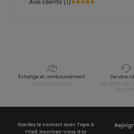
Avis clients (1)
échange et remboursement
service cl
sur toute la saison
par whatsapp, e-mail ou
télépho
Gardez le contact avec Tape à
Rejoig
l’Oeil, inscrivez-vous à la