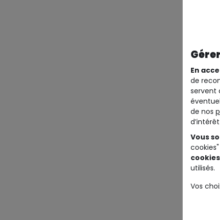
Gérer
En acce
de recom
servent 
éventuel
de nos
p
d’intérê
Vous so
cookies"
cookies
utilisés.
Vos choi