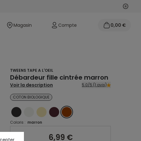
Suivan
Précéd
Magasin
Compte
0,00 €
TWEENS TAPE A L'OEIL
Débardeur fille cintrée marron
Voir la description
5.0/5 (1 avis)
COTON BIOLOGIQUE
NOIR
ECRU
JAUNE
ROUGE
MARRON
Coloris :
marron
6,99 €
ccepter