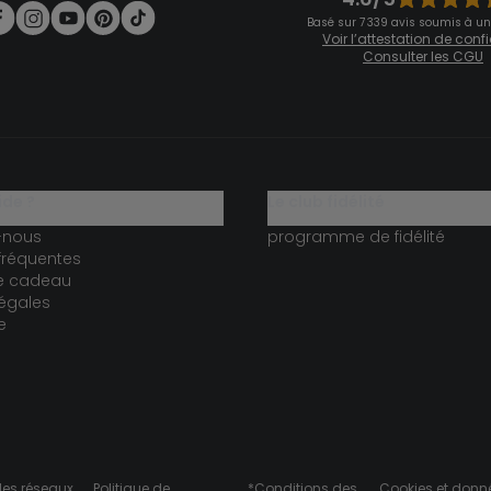
Basé sur 7 339 avis soumis à un
Voir l’attestation de con
Consulter les CGU
ide ?
le club fidélité
-nous
programme de fidélité
fréquentes
te cadeau
égales
e
des réseaux
Politique de
*Conditions des
Cookies et donn