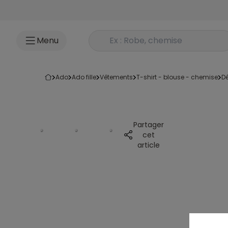
Accéder au contenu
Rechercher un produit
Menu
ado
ado fille
vêtements
t-shirt - blouse - chemise
Partager
cet
article