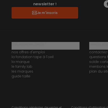
newsletter !
Je m'inscris
qui sommes-nous ?
besoin d'a
nos offres d'emploi
contactez
la fondation tape à l'oeil
questions 
la marque
solde car
le family lab
mentions l
les marques
plan du sit
guide taille
Conditions générales de ventes et
Conditions d’utilisation 