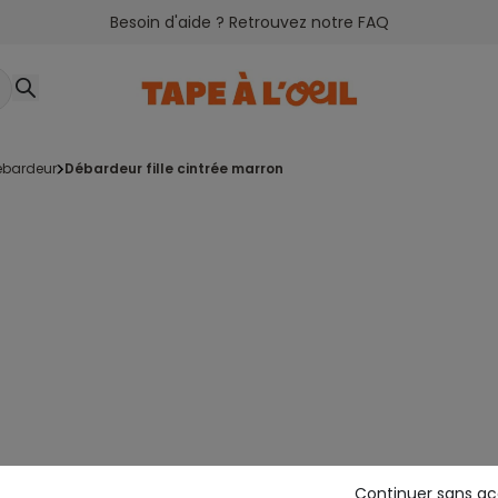
Besoin d'aide ? Retrouvez notre FAQ
débardeur
débardeur fille cintrée marron
Continuer sans a