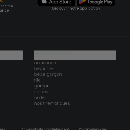
 contrôle
Découvrir notre application
fiance
notre catalogue
naissance
bébé fille
bébé garçon
fille
garçon
soldes
outlet
nos thématiques
ées
Accessibilité : partiellement
Paramètres des