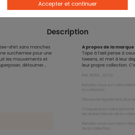
Accepter et continuer
Description
e tee-shirt sans manches
A propos de la marqu
s une surchemise pour une
Tape à l’œil pense à ceux
suit les mouvements et
tweens, et met à leur dis
superposer, détourner…
leur propre collection. C
Ref. 16353_03722
Rendez-vous sur notre sélec
la collection.
Découvrez également plus 
Craquez pour notre gamme
les autres trésors de la collec
Rendez-vous sur notre colle
de la collection.