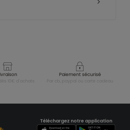
livraison
paiement sécurisé
e dès 10€ d'achats
par cb, paypal ou carte cadeau
Téléchargez notre application