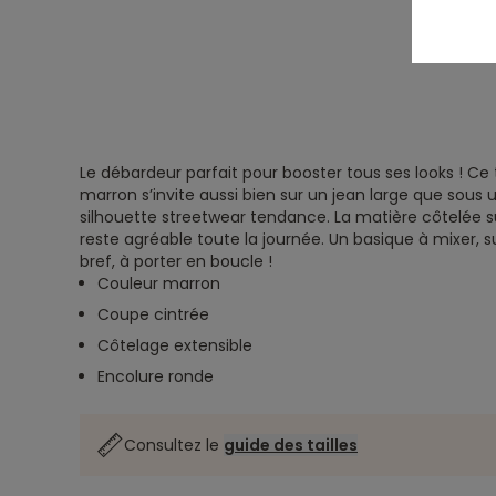
Le débardeur parfait pour booster tous ses looks ! C
marron s’invite aussi bien sur un jean large que sou
silhouette streetwear tendance. La matière côtelée 
reste agréable toute la journée. Un basique à mixer, 
bref, à porter en boucle !
Couleur marron
Coupe cintrée
Côtelage extensible
Encolure ronde
Consultez le
guide des tailles