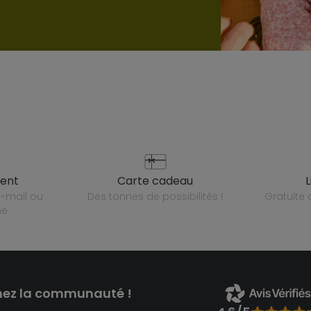
ient
carte cadeau
des tonnes de possibilités !
gratuit
ne
nez la communauté !