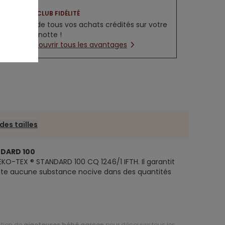
CLUB FIDÉLITÉ
5% de tous vos achats crédités sur votre
cagnotte !
Découvrir tous les avantages
des tailles
NDARD 100
EKO-TEX ® STANDARD 100 CQ 1246/1 IFTH. Il garantit
nte aucune substance nocive dans des quantités
ction de
gigoteuses bébé garçon
pour découvrir tous les