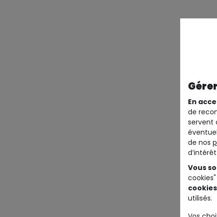
Gérer
En acce
de recom
servent 
éventuel
de nos
p
d’intérê
Vous so
cookies"
cookies
utilisés.
Vos choi