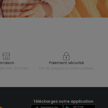
livraison
paiement sécurisé
e dès 10€ d'achats
par cb, paypal ou carte cadeau
Téléchargez notre application