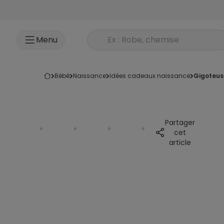
Accéder au contenu
Rechercher un produit
Menu
bébé
naissance
idées cadeaux naissance
gigoteu
Partager
cet
article