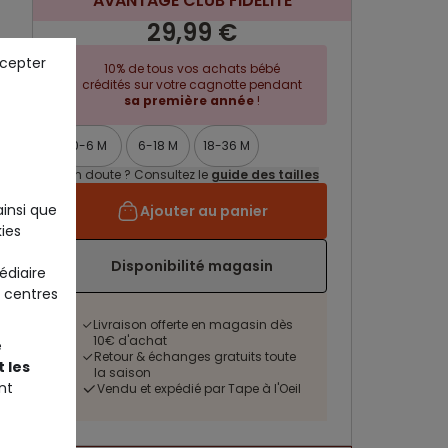
AVANTAGE CLUB FIDELITE
29,99 €
ccepter
10% de tous vos achats bébé
crédités sur votre cagnotte pendant
sa première année
!
0-6 M
6-18 M
18-36 M
Un doute ? Consultez le
guide des tailles
ainsi que
Ajouter au panier
ies
Disponibilité magasin
édiaire
 centres
Livraison offerte en magasin dès
10€ d'achat
e
Retour & échanges gratuits toute
 les
la saison
nt
Vendu et expédié par Tape à l'Oeil