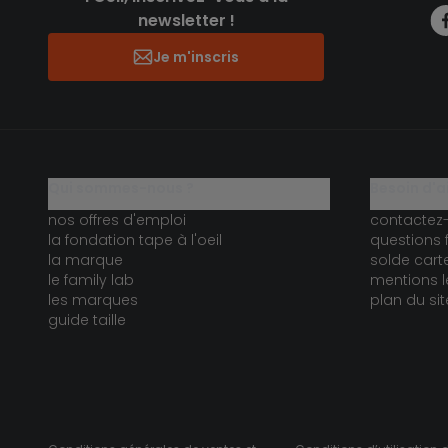
newsletter !
Je m'inscris
qui sommes-nous ?
besoin d'a
nos offres d'emploi
contactez
la fondation tape à l'oeil
questions 
la marque
solde car
le family lab
mentions l
les marques
plan du sit
guide taille