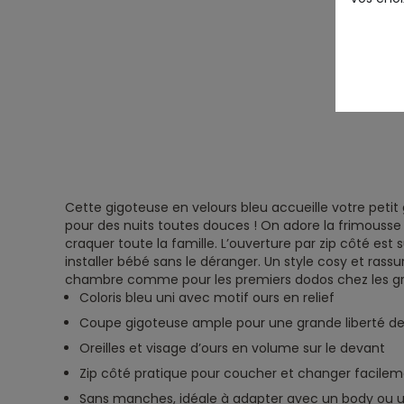
Cette gigoteuse en velours bleu accueille votre peti
pour des nuits toutes douces ! On adore la frimousse d’
craquer toute la famille. L’ouverture par zip côté est
installer bébé sans le déranger. Un style cosy et rassur
chambre comme pour les premiers dodos chez les gr
Coloris bleu uni avec motif ours en relief
Coupe gigoteuse ample pour une grande liberté
Oreilles et visage d’ours en volume sur le devant
Zip côté pratique pour coucher et changer facile
Sans manches, idéale à adapter avec un body ou 