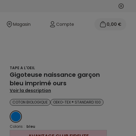
Suivan
Précéd
Magasin
Compte
0,00 €
TAPE A L'OEIL
Gigoteuse naissance garçon
bleu imprimé ours
Voir la description
COTON BIOLOGIQUE
OEKO-TEX ® STANDARD 100
BLEU
Coloris :
bleu