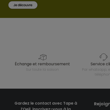
échange et remboursement
service cl
sur toute la saison
par whatsapp, e-mail ou
télépho
Gardez le contact avec Tape à
Rejoig
l’Oeil, inscrivez-vous à la