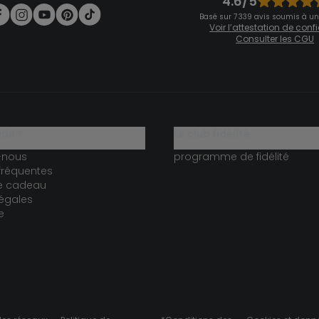
4.6/5
Basé sur 7 339 avis soumis à un
Voir l’attestation de con
Consulter les CGU
ide ?
le club fidélité
-nous
programme de fidélité
fréquentes
te cadeau
égales
e