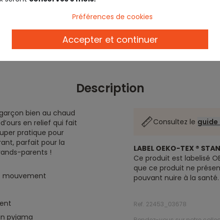
Préférences de cookies
Accepter et continuer
Description
t garçon bien au chaud
Consultez le
guide 
ours en relief qui fait
 super pratique pour
ant, parfait pour la
LABEL OEKO-TEX ® STA
ands-parents !
Ce produit est labelisé O
que ce produit ne prése
 de mouvement
pouvant nuire à la santé.
ment
Ref. 22453_03678
un pyjama
Rendez-vous sur notre colle