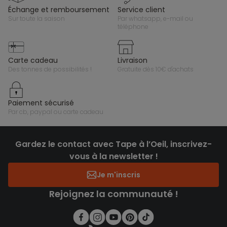
échange et remboursement
service client
sur toute la saison
par whatsapp, e-mail ou
téléphone
carte cadeau
livraison
des tonnes de possibilités !
gratuite dès 10€ d'achats
paiement sécurisé
par cb, paypal ou carte cadeau
Gardez le contact avec Tape à l’Oeil, inscrivez-
vous à la newsletter !
Je m'inscris
Rejoignez la communauté !