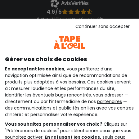
4.6/5
Basé sur 7 323 avis soumis à un contrôle
Voir l’attestation de confiance
Continuer sans accepter
Consulter les CGU
Téléchargez notre application
Découvrir notre application
Gérer vos choix de cookies
En acceptant les cookies,
vous profiterez d’une
navigation optimisée ainsi que de recommandations de
qui sommes-nous ?
produits plus adaptées à vos besoins. Ces cookies servent
à : mesurer l’audience et les performances du site,
besoin d'aide ?
identifier les éventuels bugs rencontrés, vous adresser —
directement ou par l’intermédiaire de nos
partenaires
—
le club fidélité
des communications et publicités en lien avec vos centres
d’intérêt et personnaliser votre expérience.
notre catalogue
Vous souhaitez personnaliser vos choix ?
Cliquez sur
"Préférences de cookies" pour sélectionner ceux que vous
souhaitez activer.
En refusant les cookies,
seuls ceux