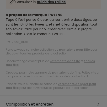
Consultez le
guide des tailles
A propos de la marque TWEENS
Tape à l’œil pense à ceux qui sont entre deux âges, ce
sont les 10-16, les tweens, et met à leur disposition tout
son savoir-faire pour co-créer avec eux leur propre
collection. C’est la marque TWEENS.
Ref. 21991_01911
Rendez-vous sur notre collection de
pantalons pour fille
pour
découvrir tous les produits de la collection.
Découvrez également plus de
vêtements ado fille
et
tenues
ado fille
.
Craquez pour notre gamme de
pantalon ado fille
. Faites vite un
tour pour explorer tous les autres trésors de la collection !
Rendez-vous sur notre sélection de
vêtements de sport pour
ado fille
pour découvrir tous les produits de la collection.
Composition et entretien