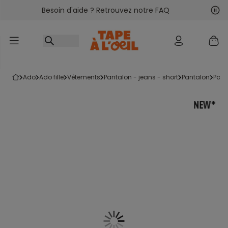
Besoin d'aide ? Retrouvez notre FAQ
Accéder au contenu
Sui
Pré
ado
ado fille
vêtements
pantalon - jeans - short
pantalon
pan