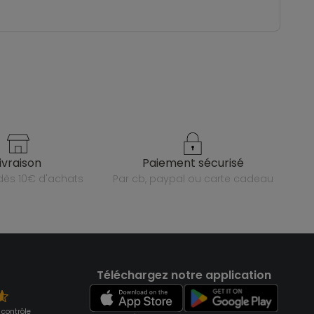
livraison
paiement sécurisé
e dès 10€ d'achats
par cb, paypal ou carte cadeau
Téléchargez notre application
 contrôle