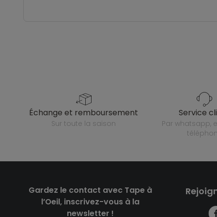
échange et remboursement
service cl
sur toute la saison
par whatsapp, e-mail ou
télépho
Gardez le contact avec Tape à
Rejoig
l’Oeil, inscrivez-vous à la
newsletter !