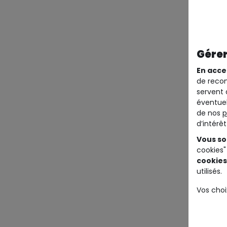
Gérer
En acce
de recom
servent 
éventuel
de nos
p
d’intérê
Vous so
cookies"
cookies
utilisés.
Vos choi