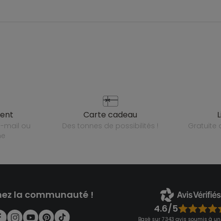
ient
carte cadeau
des tonnes de possibilités !
gratuit
ne
nez la communauté !
4.6/5
Basé sur 7 343 avis soumis à un