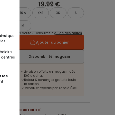
19,99 €
10 A
XXS
XS
S
M
Un doute ? Consultez le
guide des tailles
ainsi que
ies
Ajouter au panier
édiaire
Disponibilité magasin
 centres
e
Livraison offerte en magasin dès
 les
10€ d'achat
Retour & échanges gratuits toute
nt
la saison
Vendu et expédié par Tape à l'Oeil
CLUB FIDÉLITÉ