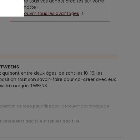
5% de tous vos achats crédités sur votre
cagnotte !
Découvrir tous les avantages
e TWEENS
 qui sont entre deux âges, ce sont les 10-16, les
position tout son savoir-faire pour co-créer avec eux
’est la marque TWEENS.
ollection de
robe pour fille
pour découvrir davantage de
de
vêtements ado fille
et
tenues ado fille
.