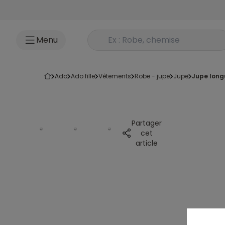
Accéder au contenu
Rechercher un produit
Menu
ado
ado fille
vêtements
robe - jupe
jupe
jupe long
Partager
cet
article