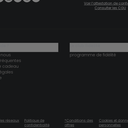
Voir l’attestation de con
Consulter les CGU
ide ?
le club fidélité
-nous
programme de fidélité
fréquentes
te cadeau
égales
e
des réseaux
Politique de
*Conditions des
Cookies et donn
confidentialité
offres
personnelles