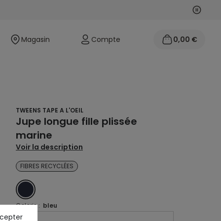
Suivan
Précéd
Magasin
Compte
0,00 €
TWEENS TAPE A L'OEIL
Jupe longue fille plissée
marine
Voir la description
FIBRES RECYCLÉES
BLEU
Coloris :
bleu
ccepter