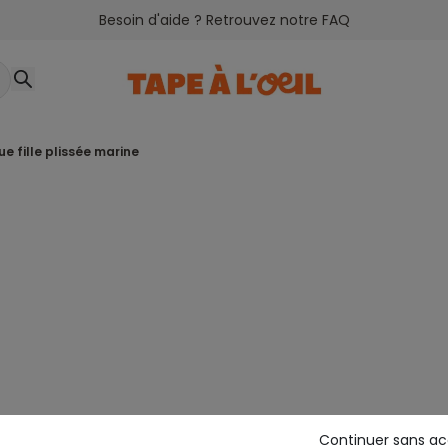
Besoin d'aide ? Retrouvez notre FAQ
ue fille plissée marine
Continuer sans a