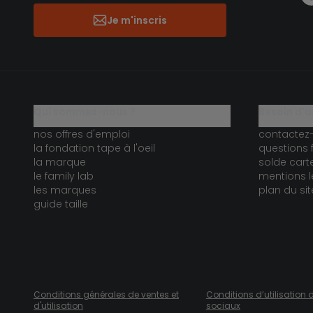
Je m'inscris
qui sommes-nous ?
besoin d'a
nos offres d'emploi
contactez
la fondation tape à l'oeil
questions 
la marque
solde car
le family lab
mentions l
les marques
plan du sit
guide taille
Conditions générales de ventes et
Conditions d’utilisation 
d'utilisation
sociaux