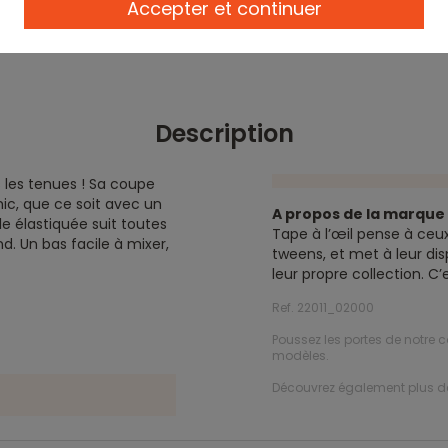
Accepter et continuer
Description
 les tenues ! Sa coupe
ic, que ce soit avec un
A propos de la marqu
le élastiquée suit toutes
Tape à l’œil pense à ceux
d. Un bas facile à mixer,
tweens, et met à leur dis
leur propre collection. C
Ref. 22011_02000
Poussez les portes de notre c
modèles.
Découvrez également plus 