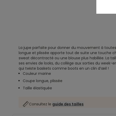
La jupe parfaite pour donner du mouvement à toutes
longue et plissée apporte tout de suite une touche ch
sweat décontracté ou une blouse plus habillée. La tail
ses envies de looks, du collège aux sorties du week-en
qui twiste baskets comme boots en un clin d’œil !
Couleur marine
Coupe longue, plissée
Taille élastiquée
Consultez le
guide des tailles