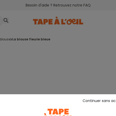
Besoin d'aide ? Retrouvez notre FAQ
 blouse
la blouse fleurie bleue
Continuer sans a