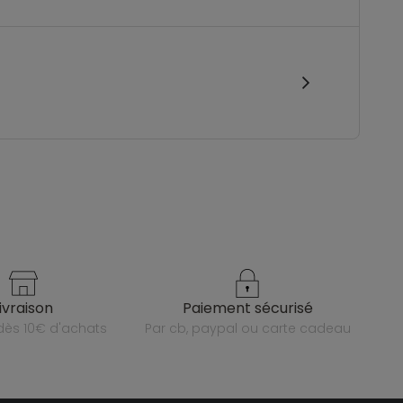
livraison
paiement sécurisé
e dès 10€ d'achats
par cb, paypal ou carte cadeau