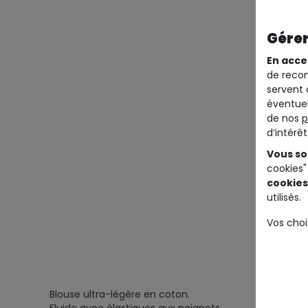
Gérer
En acce
de recom
servent 
éventuel
de nos
p
d’intérê
Vous so
cookies"
cookies
utilisés.
Vos choi
Blouse ultra-légère en coton.