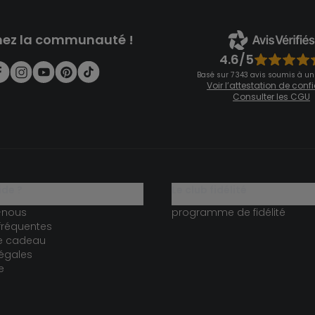
nez la communauté !
4.6/5
Basé sur 7 343 avis soumis à un
Voir l’attestation de con
Consulter les CGU
ide ?
le club fidélité
-nous
programme de fidélité
fréquentes
te cadeau
égales
e