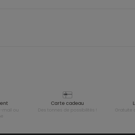
ient
carte cadeau
des tonnes de possibilités !
gratuit
ne