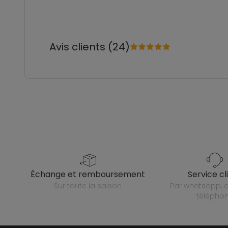
Avis clients (24)
échange et remboursement
service cl
sur toute la saison
par whatsapp, e-mail ou
télépho