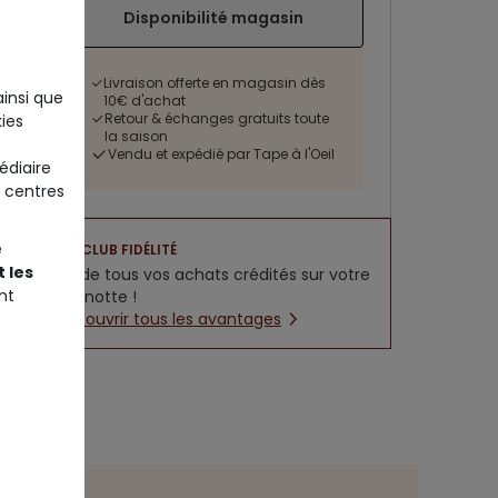
Disponibilité magasin
Livraison offerte en magasin dès
ainsi que
10€ d'achat
Retour & échanges gratuits toute
ies
la saison
Vendu et expédié par Tape à l'Oeil
édiaire
 centres
e
CLUB FIDÉLITÉ
 les
5% de tous vos achats crédités sur votre
nt
cagnotte !
Découvrir tous les avantages
des tailles