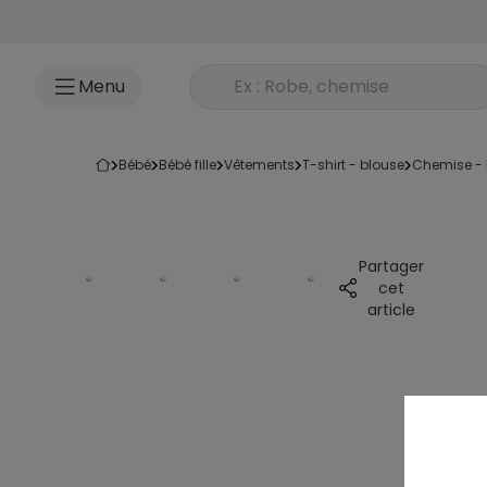
Accéder au contenu
Rechercher un produit
Menu
bébé
bébé fille
vêtements
t-shirt - blouse
chemise -
Partager
cet
article