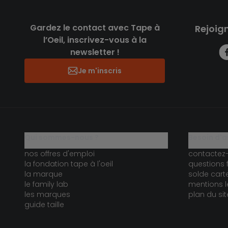
Gardez le contact avec Tape à
Rejoig
l’Oeil, inscrivez-vous à la
newsletter !
Je m'inscris
qui sommes-nous ?
besoin d'a
nos offres d'emploi
contactez
la fondation tape à l'oeil
questions 
la marque
solde car
le family lab
mentions l
les marques
plan du sit
guide taille