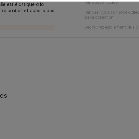
Ref. 86253_C2196
e est élastique à la
entrejambes et dans le dos
Rendez-vous sur notre colle
de la collection.
Découvrez également plus 
les