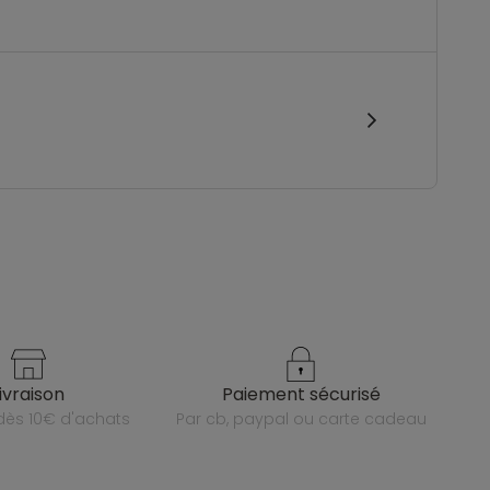
livraison
paiement sécurisé
e dès 10€ d'achats
par cb, paypal ou carte cadeau