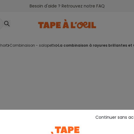
Besoin d'aide ? Retrouvez notre FAQ
hort
combinaison - salopette
la combinaison à rayures brillantes et
Continuer sans a