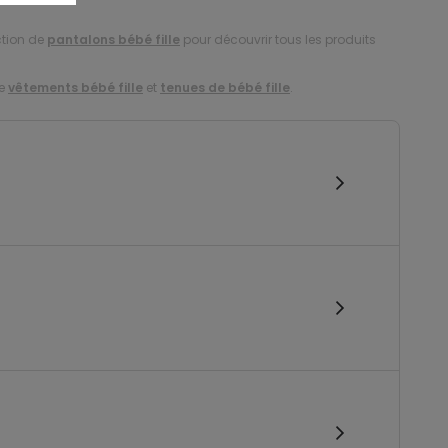
ction de
pantalons bébé fille
pour découvrir tous les produits
de
vêtements bébé fille
et
tenues de bébé fille
.