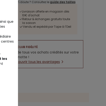
Un doute ? Consultez le
guide des tailles
Livraison offerte en magasin dès
10€ d'achat
Retour & échanges gratuits toute
ainsi que
la saison
ies
Vendu et expédié par Tape à l'Oeil
édiaire
 centres
CLUB FIDÉLITÉ
5% de tous vos achats crédités sur votre
e
cagnotte !
 les
Découvrir tous les avantages
nt
des tailles