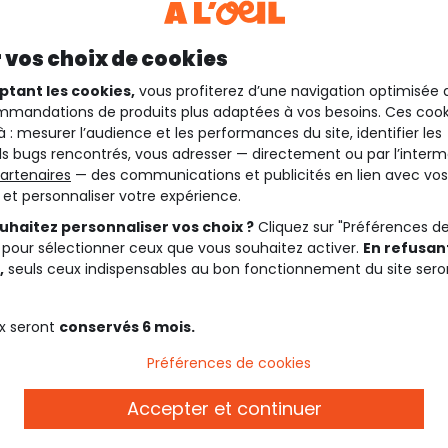
 vos choix de cookies
ptant les cookies,
vous profiterez d’une navigation optimisée 
mandations de produits plus adaptées à vos besoins. Ces cook
à : mesurer l’audience et les performances du site, identifier les
s bugs rencontrés, vous adresser — directement ou par l’interm
artenaires
— des communications et publicités en lien avec vos
t et personnaliser votre expérience.
uhaitez personnaliser vos choix ?
Cliquez sur "Préférences d
 pour sélectionner ceux que vous souhaitez activer.
En refusant
,
seuls ceux indispensables au bon fonctionnement du site sero
x seront
conservés 6 mois.
Description
Préférences de cookies
estives !
Consultez le
guide 
Accepter et continuer
olants : cette
r votre princesse. On