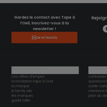
Gardez le contact avec Tape à
Rejoig
l’Oeil, inscrivez-vous à la
newsletter !
Je m'inscris
qui sommes-nous ?
besoin d'a
nos offres d'emploi
contactez
la fondation tape à l'oeil
questions 
la marque
solde car
le family lab
mentions l
les marques
plan du sit
guide taille