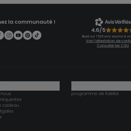
nez la communauté !
4.6/5
Basé sur 7 339 avis soumis à un
Voir l’attestation de con
Consulter les CGU
ide ?
le club fidélité
-nous
programme de fidélité
fréquentes
te cadeau
égales
e