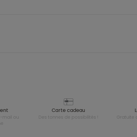
ient
carte cadeau
des tonnes de possibilités !
gratuit
ne