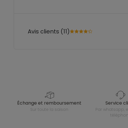
Avis clients (11)
échange et remboursement
service cl
sur toute la saison
par whatsapp, e-mail ou
télépho