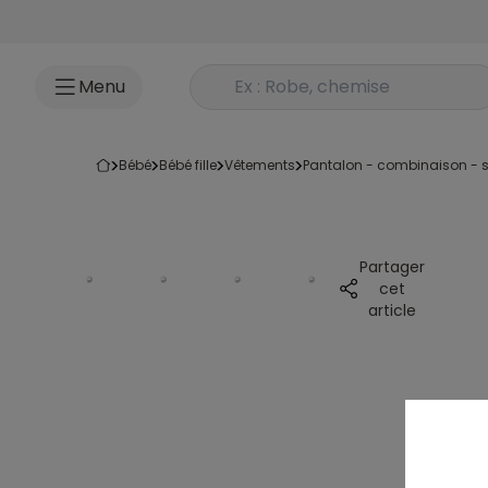
Accéder au contenu
Rechercher un produit
Menu
bébé
bébé fille
vêtements
pantalon - combinaison - s
Partager
cet
article