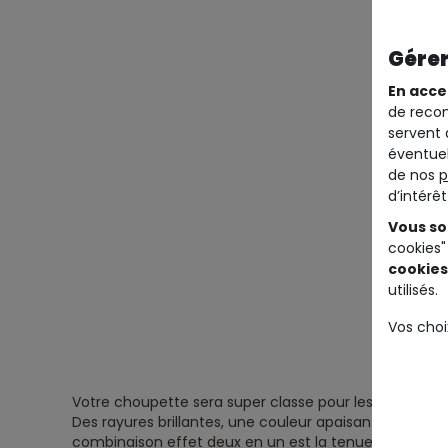
Gérer
En acce
de recom
servent 
éventuel
de nos
p
d’intérê
Vous so
cookies"
cookies
utilisés.
Vos choi
Votre choupette sera super classe pour les journées f
Des rayures brillantes, une couleur apaisante et des v
combinaison effet deux en un est la tenue idéale pou