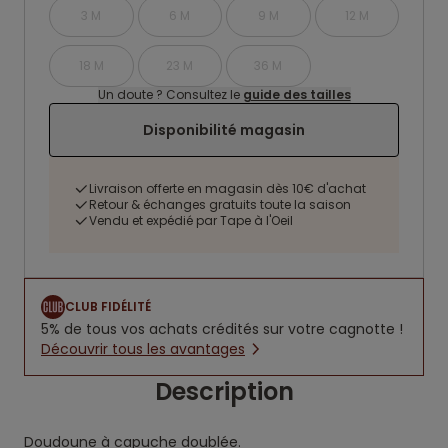
3 M
6 M
9 M
12 M
18 M
23 M
36 M
Un doute ? Consultez le
guide des tailles
Disponibilité magasin
Livraison offerte en magasin dès 10€ d'achat
Retour & échanges gratuits toute la saison
Vendu et expédié par Tape à l'Oeil
CLUB FIDÉLITÉ
5% de tous vos achats crédités sur votre cagnotte !
Découvrir tous les avantages
Description
Doudoune à capuche doublée.