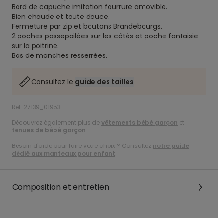
Bord de capuche imitation fourrure amovible.
Bien chaude et toute douce.
Fermeture par zip et boutons Brandebourgs.
2 poches passepoilées sur les côtés et poche fantaisie
sur la poitrine.
Bas de manches resserrées.
Consultez le
guide des tailles
Ref. 27139_01953
Découvrez également plus de
vêtements bébé garçon
et
tenues de bébé garçon
.
Besoin d'aide pour faire votre choix ? Consultez
notre guide
dédié aux manteaux pour enfant
.
Composition et entretien