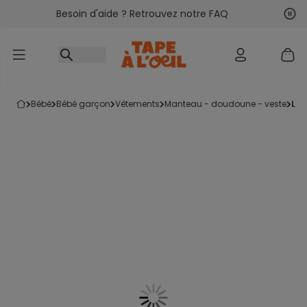
Besoin d'aide ? Retrouvez notre FAQ
Accéder au contenu
Sui
Pré
bébé
bébé garçon
vêtements
manteau - doudoune - veste
la