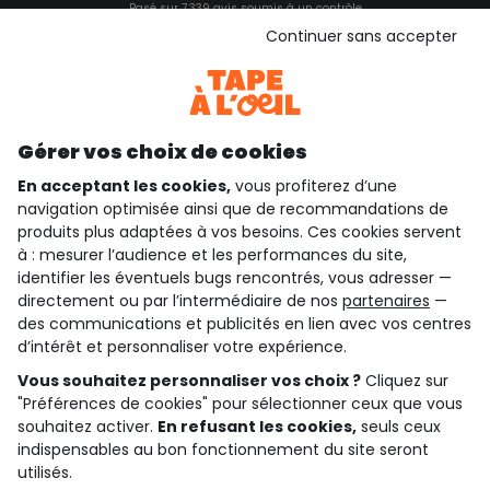
Basé sur 7 339 avis soumis à un contrôle
Voir l’attestation de confiance
Continuer sans accepter
Consulter les CGU
Téléchargez notre application
Découvrir notre application
Gérer vos choix de cookies
En acceptant les cookies,
vous profiterez d’une
navigation optimisée ainsi que de recommandations de
qui sommes-nous ?
produits plus adaptées à vos besoins. Ces cookies servent
à : mesurer l’audience et les performances du site,
besoin d'aide ?
identifier les éventuels bugs rencontrés, vous adresser —
directement ou par l’intermédiaire de nos
partenaires
—
le club fidélité
des communications et publicités en lien avec vos centres
d’intérêt et personnaliser votre expérience.
notre catalogue
Vous souhaitez personnaliser vos choix ?
Cliquez sur
"Préférences de cookies" pour sélectionner ceux que vous
souhaitez activer.
En refusant les cookies,
seuls ceux
indispensables au bon fonctionnement du site seront
Conditions générales de ventes et d'utilisation
Conditions d’utilisation des réseaux sociaux
utilisés.
Politique de confidentialité