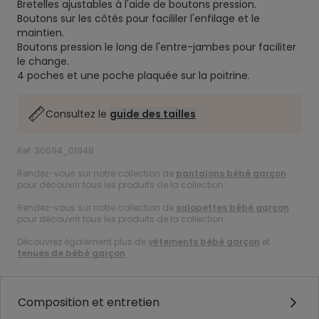
Bretelles ajustables à l'aide de boutons pression.
Boutons sur les côtés pour facililer l'enfilage et le
maintien.
Boutons pression le long de l'entre-jambes pour faciliter
le change.
4 poches et une poche plaquée sur la poitrine.
Consultez le
guide des tailles
Ref. 30694_01948
Rendez-vous sur notre collection de
pantalons bébé garçon
pour découvrir tous les produits de la collection.
Rendez-vous sur notre collection de
salopettes bébé garçon
pour découvrir tous les produits de la collection.
Découvrez également plus de
vêtements bébé garçon
et
tenues de bébé garçon
.
Composition et entretien