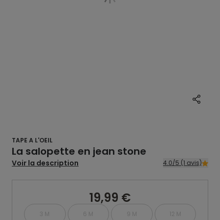
TAPE A L'OEIL
La salopette en jean stone
Voir la description
4.0/5 (1 avis)
19,99 €
3 M
6 M
9 M
12 M