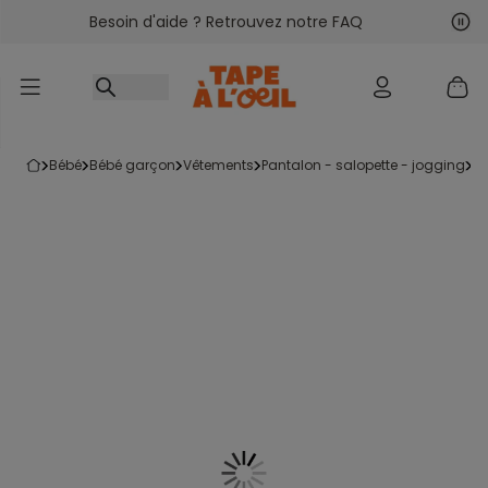
Besoin d'aide ? Retrouvez notre FAQ
Accéder au contenu
Sui
Pré
bébé
bébé garçon
vêtements
pantalon - salopette - jogging
s