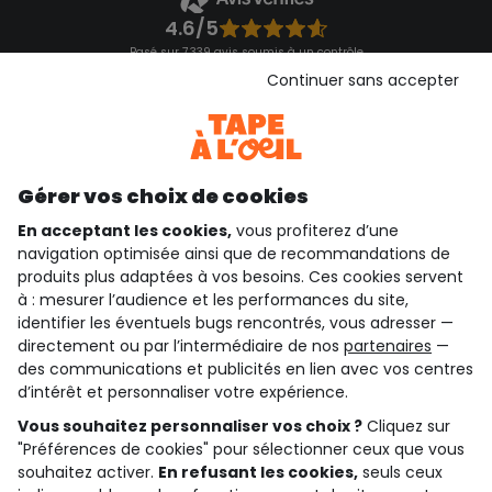
4.6/5
Basé sur 7 339 avis soumis à un contrôle
Voir l’attestation de confiance
Continuer sans accepter
Consulter les CGU
Téléchargez notre application
Découvrir notre application
Gérer vos choix de cookies
En acceptant les cookies,
vous profiterez d’une
navigation optimisée ainsi que de recommandations de
qui sommes-nous ?
produits plus adaptées à vos besoins. Ces cookies servent
à : mesurer l’audience et les performances du site,
besoin d'aide ?
identifier les éventuels bugs rencontrés, vous adresser —
directement ou par l’intermédiaire de nos
partenaires
—
le club fidélité
des communications et publicités en lien avec vos centres
d’intérêt et personnaliser votre expérience.
notre catalogue
Vous souhaitez personnaliser vos choix ?
Cliquez sur
"Préférences de cookies" pour sélectionner ceux que vous
souhaitez activer.
En refusant les cookies,
seuls ceux