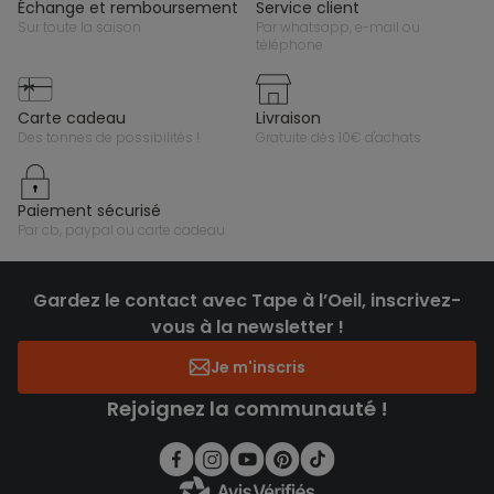
échange et remboursement
service client
sur toute la saison
par whatsapp, e-mail ou
téléphone
carte cadeau
livraison
des tonnes de possibilités !
gratuite dès 10€ d'achats
paiement sécurisé
par cb, paypal ou carte cadeau
Gardez le contact avec Tape à l’Oeil, inscrivez-
vous à la newsletter !
Je m'inscris
Rejoignez la communauté !