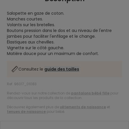
Salopette en gaze de coton.
Manches courtes.
Volants sur les bretelles.
Boutons pression dans le dos et au niveau de l'entre
jambes pour faciliter l'enfilage et le change.
Élastiques aux chevilles.
Vignette sur le côté gauche.
Matière douce pour un maximum de confort.
Consultez le
guide des tailles
Ref. 96017_01083
Rendez-vous sur notre collection de
pantalons bébé fille
pour
découvrir tous les produits de la collection.
Découvrez également plus de
vêtements de naissance
et
tenues de naissance
pour bébé.