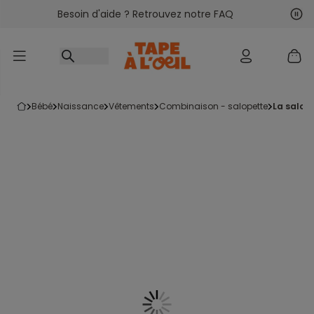
Besoin d'aide ? Retrouvez notre FAQ
Accéder au contenu
Sui
Pré
bébé
naissance
vêtements
combinaison - salopette
la salop