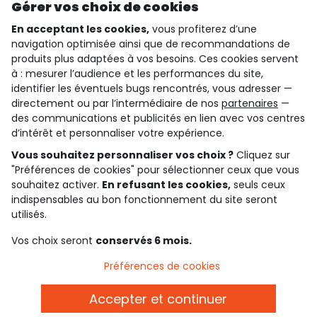
Gérer vos choix de cookies
En acceptant les cookies,
vous profiterez d’une
navigation optimisée ainsi que de recommandations de
qui sommes-nous ?
produits plus adaptées à vos besoins. Ces cookies servent
à : mesurer l’audience et les performances du site,
besoin d'aide ?
identifier les éventuels bugs rencontrés, vous adresser —
directement ou par l’intermédiaire de nos
partenaires
—
le club fidélité
des communications et publicités en lien avec vos centres
d’intérêt et personnaliser votre expérience.
notre catalogue
Vous souhaitez personnaliser vos choix ?
Cliquez sur
"Préférences de cookies" pour sélectionner ceux que vous
souhaitez activer.
En refusant les cookies,
seuls ceux
Conditions générales de ventes et d'utilisation
indispensables au bon fonctionnement du site seront
Conditions d’utilisation des réseaux sociaux
utilisés.
Politique de confidentialité
*Conditions des offres
Vos choix seront
conservés 6 mois.
Cookies et données personnelles
Accessibilité : partiellement conforme
Préférences de cookies
Paramètres des cookies
Accepter et continuer
Français