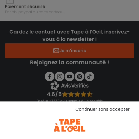
paiement sécurisé
par cb, paypal ou carte cadeau
Gardez le contact avec Tape à l’Oeil, inscrivez-
vous à la newsletter !
Je m'inscris
Rejoignez la communauté !
4.6/5
Basé sur 7 339 avis soumis à un contrôle
Voir l’attestation de confiance
Continuer sans accepter
Consulter les CGU
Téléchargez notre application
Découvrir notre application