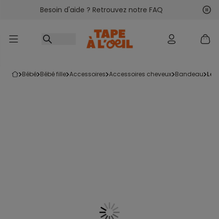
Besoin d'aide ? Retrouvez notre FAQ
Accéder au contenu
Sui
Pré
bébé
bébé fille
accessoires
accessoires cheveux
bandeau
le