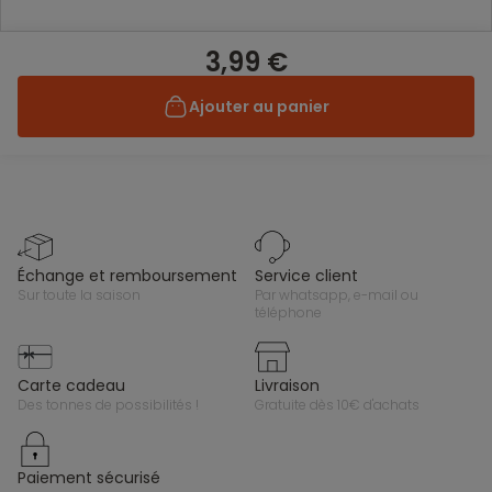
3,99 €
Ajouter au panier
échange et remboursement
service client
sur toute la saison
par whatsapp, e-mail ou
téléphone
carte cadeau
livraison
des tonnes de possibilités !
gratuite dès 10€ d'achats
paiement sécurisé