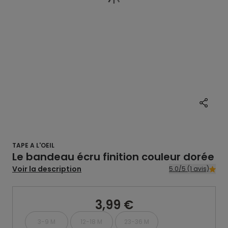
TAPE A L'OEIL
Le bandeau écru finition couleur dorée
Voir la description
5.0/5 (1 avis)
3,99 €
3-9 M
12-18 M
23-36 M