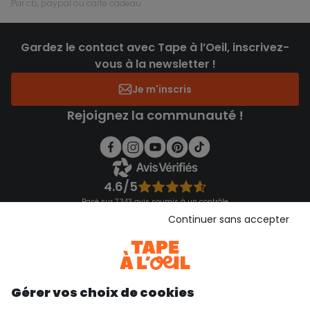
par cb, paypal ou carte cadeau
Gardez le contact avec Tape à l’Oeil, inscrivez-
vous à la newsletter !
Je m'inscris
Rejoignez la communauté !
4.6/5
Basé sur 7 343 avis soumis à un contrôle
Voir l’attestation de confiance
Continuer sans accepter
Consulter les CGU
Téléchargez notre application
Découvrir notre application
Gérer vos choix de cookies