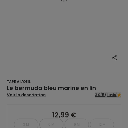
TAPE A L'OEIL
Le bermuda bleu marine en lin
Voir la description
3.0/5 (1 avis)
12,99 €
3 M
6 M
9 M
12 M