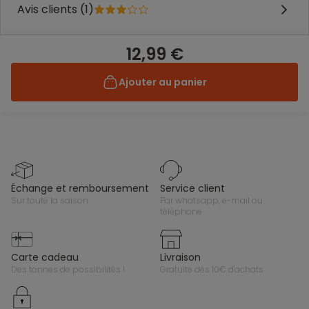
Avis clients (1)
12,99 €
Ajouter au panier
échange et remboursement
service client
sur toute la saison
par whatsapp, e-mail ou
téléphone
carte cadeau
livraison
des tonnes de possibilités !
gratuite dès 10€ d'achats