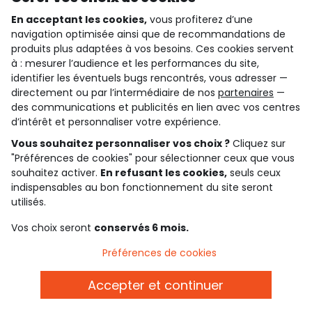
En acceptant les cookies,
vous profiterez d’une
navigation optimisée ainsi que de recommandations de
qui sommes-nous ?
produits plus adaptées à vos besoins. Ces cookies servent
à : mesurer l’audience et les performances du site,
besoin d'aide ?
identifier les éventuels bugs rencontrés, vous adresser —
directement ou par l’intermédiaire de nos
partenaires
—
le club fidélité
des communications et publicités en lien avec vos centres
d’intérêt et personnaliser votre expérience.
notre catalogue
Vous souhaitez personnaliser vos choix ?
Cliquez sur
"Préférences de cookies" pour sélectionner ceux que vous
souhaitez activer.
En refusant les cookies,
seuls ceux
indispensables au bon fonctionnement du site seront
Conditions générales de ventes et d'utilisation
Conditions d’utilisation des réseaux sociaux
utilisés.
Politique de confidentialité
*Conditions des offres
Vos choix seront
conservés 6 mois.
Cookies et données personnelles
Accessibilité : partiellement conforme
Préférences de cookies
Paramètres des cookies
Accepter et continuer
Français