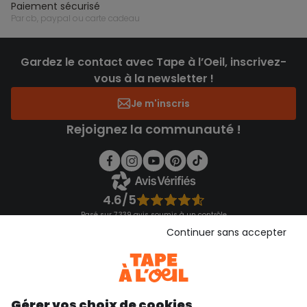
paiement sécurisé
par cb, paypal ou carte cadeau
Gardez le contact avec Tape à l’Oeil, inscrivez-
vous à la newsletter !
Je m'inscris
Rejoignez la communauté !
4.6/5
Basé sur 7 339 avis soumis à un contrôle
Voir l’attestation de confiance
Continuer sans accepter
Consulter les CGU
Téléchargez notre application
Découvrir notre application
Gérer vos choix de cookies