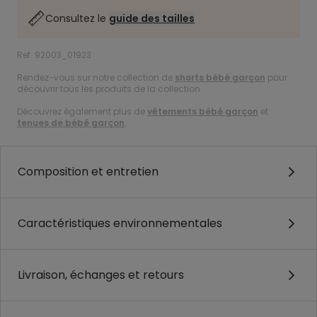
Consultez le
guide des tailles
Ref. 92003_01923
Rendez-vous sur notre collection de
shorts bébé garçon
pour
découvrir tous les produits de la collection.
Découvrez également plus de
vêtements bébé garçon
et
tenues de bébé garçon
.
Composition et entretien
Caractéristiques environnementales
Livraison, échanges et retours