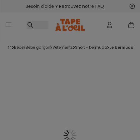
Besoin d'aide ? Retrouvez notre FAQ
Accéder au contenu
Sui
Pré
bébé
bébé garçon
vêtements
short - bermuda
le bermuda ble