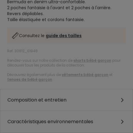
Bermuda en denim ultra-confortable.
2 poches fantaisie à l'avant et 2 poches à l'arrière.
Revers dépliables.
Taille élastiquée et cordons fantaisie.
Consultez le
guide des tailles
Ref. 30812_01948
Rendez-vous sur notre collection de
shorts bébé garçon
pour
découvrir tous les produits de la collection.
Découvrez également plus de
vêtements bébé garçon
et
tenues de bébé garçon
.
Composition et entretien
Caractéristiques environnementales