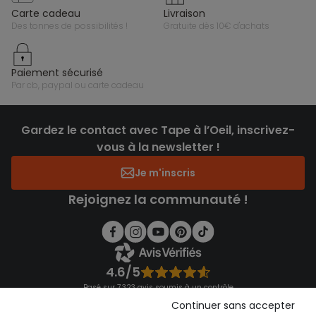
carte cadeau
livraison
des tonnes de possibilités !
gratuite dès 10€ d'achats
paiement sécurisé
par cb, paypal ou carte cadeau
Gardez le contact avec Tape à l’Oeil, inscrivez-
vous à la newsletter !
Je m'inscris
Rejoignez la communauté !
4.6/5
Basé sur 7 323 avis soumis à un contrôle
Voir l’attestation de confiance
Continuer sans accepter
Consulter les CGU