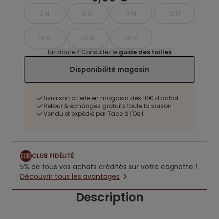
3 M
6 M
9 M
12 M
18 M
23 M
36 M
Un doute ? Consultez le
guide des tailles
Disponibilité magasin
Livraison offerte en magasin dès 10€ d'achat
Retour & échanges gratuits toute la saison
Vendu et expédié par Tape à l'Oeil
CLUB FIDÉLITÉ
5% de tous vos achats crédités sur votre cagnotte !
Découvrir tous les avantages
Description