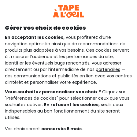
Téléchargez notre application
Découvrir notre application
Gérer vos choix de cookies
En acceptant les cookies,
vous profiterez d’une
navigation optimisée ainsi que de recommandations de
qui sommes-nous ?
produits plus adaptées à vos besoins. Ces cookies servent
à : mesurer l’audience et les performances du site,
besoin d'aide ?
identifier les éventuels bugs rencontrés, vous adresser —
directement ou par l’intermédiaire de nos
partenaires
—
le club fidélité
des communications et publicités en lien avec vos centres
d’intérêt et personnaliser votre expérience.
notre catalogue
Vous souhaitez personnaliser vos choix ?
Cliquez sur
"Préférences de cookies" pour sélectionner ceux que vous
souhaitez activer.
En refusant les cookies,
seuls ceux
indispensables au bon fonctionnement du site seront
Conditions générales de ventes et d'utilisation
Conditions d’utilisation des réseaux sociaux
utilisés.
Politique de confidentialité
*Conditions des offres
Vos choix seront
conservés 6 mois.
Cookies et données personnelles
Accessibilité : partiellement conforme