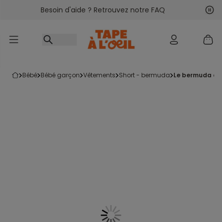
Besoin d'aide ? Retrouvez notre FAQ
Accéder au contenu
Sui
Pré
bébé
bébé garçon
vêtements
short - bermuda
le bermuda en