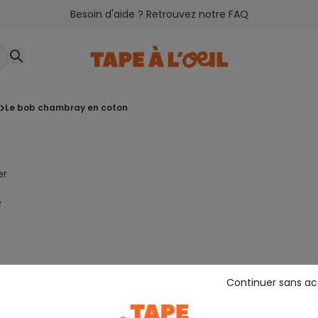
Besoin d'aide ? Retrouvez notre FAQ
le bob chambray en coton
er
e
Continuer sans a