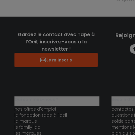
Gardez le contact avec Tape à
Rejoig
l’Oeil, inscrivez-vous à la
newsletter !
Je m'inscris
qui sommes-nous ?
besoin d'a
nos offres d'emploi
contactez
la fondation tape à l'oeil
questions 
la marque
solde car
le family lab
mentions l
les marques
plan du sit