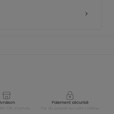
livraison
paiement sécurisé
e dès 10€ d'achats
par cb, paypal ou carte cadeau