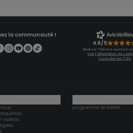
nez la communauté !
4.6/5
Basé sur 7 343 avis soumis à un
Voir l’attestation de con
Consulter les CGU
ide ?
le club fidélité
-nous
programme de fidélité
fréquentes
te cadeau
égales
e