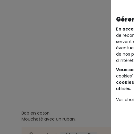
Gérer
En acce
de recom
servent 
éventuel
de nos
p
d’intérê
Vous so
cookies"
cookies
utilisés.
Vos choi
Bob en coton.
Moucheté avec un ruban.