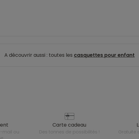
A découvrir aussi : toutes les
casquettes pour enfant
ient
carte cadeau
des tonnes de possibilités !
gratuit
ne