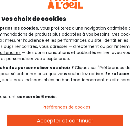
 vos choix de cookies
ptant les cookies,
vous profiterez d’une navigation optimisée 
mandations de produits plus adaptées à vos besoins. Ces cook
à : mesurer l’audience et les performances du site, identifier les
s bugs rencontrés, vous adresser — directement ou par l’interm
artenaires
— des communications et publicités en lien avec vos
t et personnaliser votre expérience.
uhaitez personnaliser vos choix ?
Cliquez sur "Préférences d
 pour sélectionner ceux que vous souhaitez activer.
En refusant
,
seuls ceux indispensables au bon fonctionnement du site sero
Description
x seront
conservés 6 mois.
Préférences de cookies
Ref. 98954_02052
Rendez-vous sur notre collec
Accepter et continuer
produits de la collection.