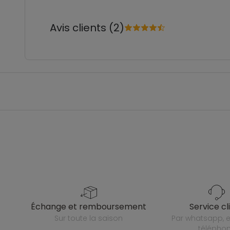
Avis clients (2)
échange et remboursement
service cl
sur toute la saison
par whatsapp, e-mail ou
télépho