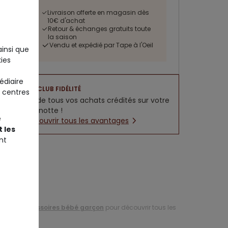
Livraison offerte en magasin dès
10€ d'achat
Retour & échanges gratuits toute
la saison
Vendu et expédié par Tape à l'Oeil
ainsi que
ies
édiaire
CLUB FIDÉLITÉ
 centres
5% de tous vos achats crédités sur votre
cagnotte !
e
Découvrir tous les avantages
 les
nt
tion d'
accessoires bébé garçon
pour découvrir tous les