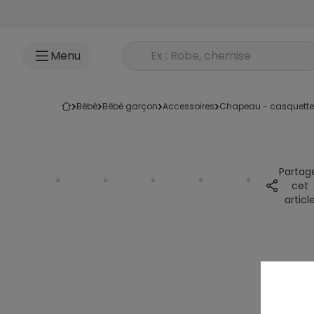
Accéder au contenu
Rechercher un produit
Menu
bébé
bébé garçon
accessoires
chapeau - casquette
Partag
cet
articl