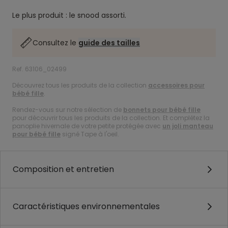
Le plus produit : le snood assorti.
Consultez le
guide des tailles
Ref. 63106_02499
Découvrez tous les produits de la collection
accessoires pour
bébé fille
.
Rendez-vous sur notre sélection de
bonnets pour bébé fille
pour découvrir tous les produits de la collection. Et complétez la
panoplie hivernale de votre petite protégée avec
un joli manteau
pour bébé fille
signé Tape à l'oeil.
Composition et entretien
Caractéristiques environnementales