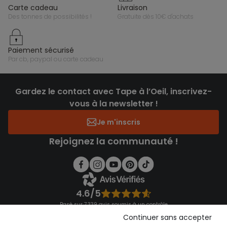
carte cadeau
livraison
des tonnes de possibilités !
gratuite dès 10€ d'achats
paiement sécurisé
par cb, paypal ou carte cadeau
Gardez le contact avec Tape à l’Oeil, inscrivez-
vous à la newsletter !
Je m'inscris
Rejoignez la communauté !
4.6/5
Basé sur 7 339 avis soumis à un contrôle
Voir l’attestation de confiance
Continuer sans accepter
Consulter les CGU