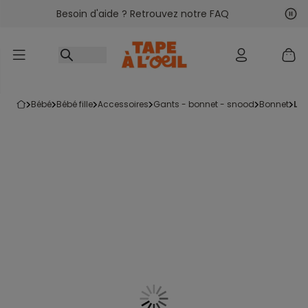
Besoin d'aide ? Retrouvez notre FAQ
Accéder au contenu
Sui
Pré
bébé
bébé fille
accessoires
gants - bonnet - snood
bonnet
le