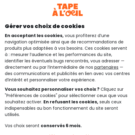
Téléchargez notre application
Découvrir notre application
Gérer vos choix de cookies
En acceptant les cookies,
vous profiterez d’une
navigation optimisée ainsi que de recommandations de
qui sommes-nous ?
produits plus adaptées à vos besoins. Ces cookies servent
à : mesurer l’audience et les performances du site,
besoin d'aide ?
identifier les éventuels bugs rencontrés, vous adresser —
directement ou par l’intermédiaire de nos
partenaires
—
le club fidélité
des communications et publicités en lien avec vos centres
d’intérêt et personnaliser votre expérience.
notre catalogue
Vous souhaitez personnaliser vos choix ?
Cliquez sur
"Préférences de cookies" pour sélectionner ceux que vous
souhaitez activer.
En refusant les cookies,
seuls ceux
indispensables au bon fonctionnement du site seront
Conditions générales de ventes et d'utilisation
Conditions d’utilisation des réseaux sociaux
utilisés.
Politique de confidentialité
*Conditions des offres
Vos choix seront
conservés 6 mois.
Cookies et données personnelles
Accessibilité : partiellement conforme